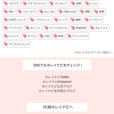
プチプラ
プチプラコスメ
プレゼント
栄養
レシピ
美白
リラックス
おしゃれ
日焼け止め
運動
食事
100円ショップ
ヘアアレンジ
リップ
睡眠
マッサージ
アイメイク
ポイント
ライフスタイル
乾燥対策
大人メイク
ストレス
チーク
小顔
乾燥
アイシャドウ
アンチエイジング
>キレイナビゲーター紹介へ
キレイナビTwitter
キレイナビInstagram
キレイナビ公式ブログ
キレイナビ女社長のブログ