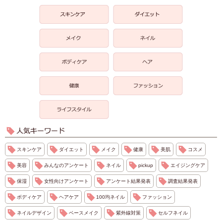
スキンケア
ダイエット
メイク
健康
美肌
コスメ
美容
みんなのアンケート
ネイル
pickup
エイジングケア
保湿
女性向けアンケート
アンケート結果発表
調査結果発表
ボディケア
ヘアケア
100均ネイル
ファッション
ネイルデザイン
ベースメイク
紫外線対策
セルフネイル