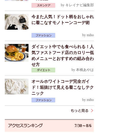
by
キレイナビ編集部
今また人気！ドット柄をおしゃれ
に着こなすモノトーンコーデ術
by
miho
ダイエット中でも食べられる！人
気ファストフード店のカロリー低
めメニューとおすすめの組み合わ
せ方
by
本橋あやは
オールホワイトコーデ完全ガイ
ド！垢抜けて見える着こなしテク
ニック
by
miho
7/30～8/6