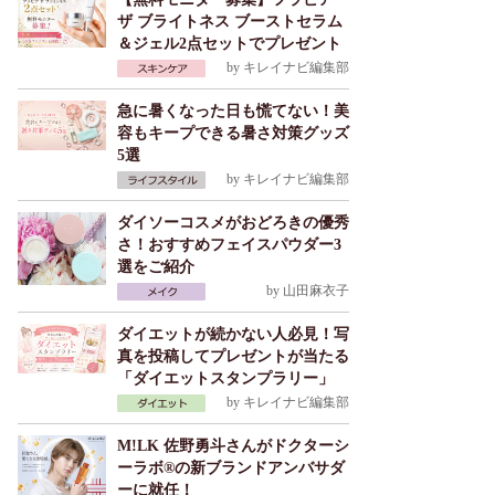
ザ ブライトネス ブーストセラム
＆ジェル2点セットでプレゼント
by
キレイナビ編集部
急に暑くなった日も慌てない！美
容もキープできる暑さ対策グッズ
5選
by
キレイナビ編集部
ダイソーコスメがおどろきの優秀
さ！おすすめフェイスパウダー3
選をご紹介
by
山田麻衣子
ダイエットが続かない人必見！写
真を投稿してプレゼントが当たる
「ダイエットスタンプラリー」
by
キレイナビ編集部
M!LK 佐野勇斗さんがドクターシ
ーラボ®の新ブランドアンバサダ
ーに就任！