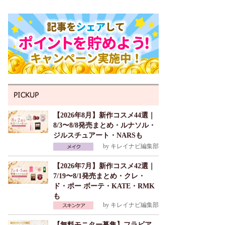
【2026年8月】新作コスメ44選｜
8/3〜8/8発売まとめ・ルナソル・
ジルスチュアート・NARSも
by
キレイナビ編集部
【2026年7月】新作コスメ42選｜
7/19〜8/1発売まとめ・クレ・
ド・ポー ボーテ・KATE・RMK
も
by
キレイナビ編集部
【無料モニター募集】フラビア