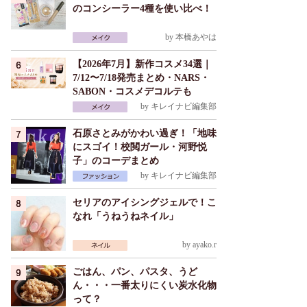
のコンシーラー4種を使い比べ！
by
本橋あやは
【2026年7月】新作コスメ34選｜
7/12〜7/18発売まとめ・NARS・
SABON・コスメデコルテも
by
キレイナビ編集部
石原さとみがかわい過ぎ！「地味
にスゴイ！校閲ガール・河野悦
子」のコーデまとめ
by
キレイナビ編集部
セリアのアイシングジェルで！こ
なれ「うねうねネイル」
by
ayako.r
ごはん、パン、パスタ、うど
ん・・・一番太りにくい炭水化物
って？