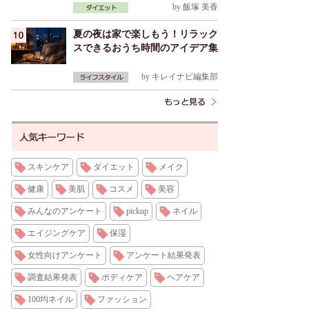
by
飯塚 美香
夏の夜は家で楽しもう！リラック
スできるおうち時間のアイデア集
by
キレイナビ編集部
スキンケア
ダイエット
メイク
健康
美肌
コスメ
美容
みんなのアンケート
pickup
ネイル
エイジングケア
保湿
女性向けアンケート
アンケート結果発表
調査結果発表
ボディケア
ヘアケア
100均ネイル
ファッション