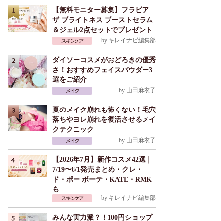
【無料モニター募集】フラビア
ザ ブライトネス ブーストセラム
＆ジェル2点セットでプレゼント
by
キレイナビ編集部
ダイソーコスメがおどろきの優秀
さ！おすすめフェイスパウダー3
選をご紹介
by
山田麻衣子
夏のメイク崩れも怖くない！毛穴
落ちやヨレ崩れを復活させるメイ
クテクニック
by
山田麻衣子
【2026年7月】新作コスメ42選｜
7/19〜8/1発売まとめ・クレ・
ド・ポー ボーテ・KATE・RMK
も
by
キレイナビ編集部
みんな実力派？！100円ショップ