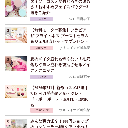
ダイソーコスメがおどろきの優秀
さ！おすすめフェイスパウダー3
選をご紹介
by
山田麻衣子
【無料モニター募集】フラビア
ザ ブライトネス ブーストセラム
＆ジェル2点セットでプレゼント
by
キレイナビ編集部
夏のメイク崩れも怖くない！毛穴
落ちやヨレ崩れを復活させるメイ
クテクニック
by
山田麻衣子
【2026年7月】新作コスメ42選｜
7/19〜8/1発売まとめ・クレ・
ド・ポー ボーテ・KATE・RMK
も
by
キレイナビ編集部
みんな実力派？！100円ショップ
のコンシーラー4種を使い比べ！