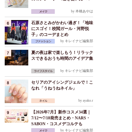
by
本橋あやは
石原さとみがかわい過ぎ！「地味
にスゴイ！校閲ガール・河野悦
子」のコーデまとめ
by
キレイナビ編集部
夏の夜は家で楽しもう！リラック
スできるおうち時間のアイデア集
by
キレイナビ編集部
セリアのアイシングジェルで！こ
なれ「うねうねネイル」
by
ayako.r
【2026年7月】新作コスメ34選｜
7/12〜7/18発売まとめ・NARS・
SABON・コスメデコルテも
by
キレイナビ編集部