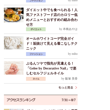
by
miho
ダイエット中でも食べられる！人
気ファストフード店のカロリー低
めメニューとおすすめの組み合わ
せ方
by
本橋あやは
オールホワイトコーデ完全ガイ
ド！垢抜けて見える着こなしテク
ニック
by
miho
ぷるんツヤで指先が見違える！
「Gelee by Decorative Nail」で楽
しむセルフジェルネイル
by
飯塚 美香
7/31～8/7