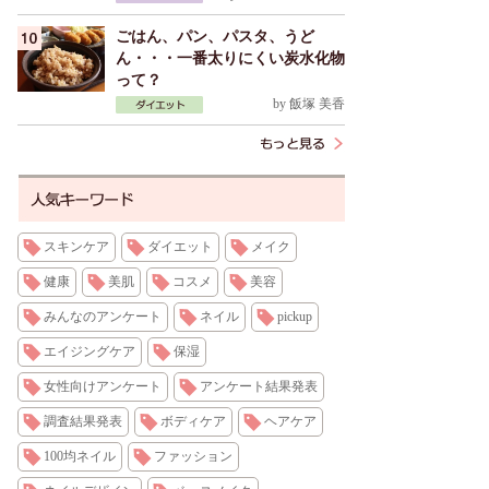
ごはん、パン、パスタ、うど
ん・・・一番太りにくい炭水化物
って？
by
飯塚 美香
スキンケア
ダイエット
メイク
健康
美肌
コスメ
美容
みんなのアンケート
ネイル
pickup
エイジングケア
保湿
女性向けアンケート
アンケート結果発表
調査結果発表
ボディケア
ヘアケア
100均ネイル
ファッション