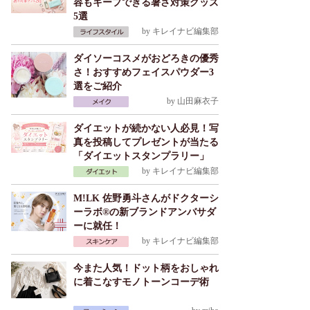
容もキープできる暑さ対策グッズ
5選
by
キレイナビ編集部
ダイソーコスメがおどろきの優秀
さ！おすすめフェイスパウダー3
選をご紹介
by
山田麻衣子
ダイエットが続かない人必見！写
真を投稿してプレゼントが当たる
「ダイエットスタンプラリー」
by
キレイナビ編集部
M!LK 佐野勇斗さんがドクターシ
ーラボ®の新ブランドアンバサダ
ーに就任！
by
キレイナビ編集部
今また人気！ドット柄をおしゃれ
に着こなすモノトーンコーデ術