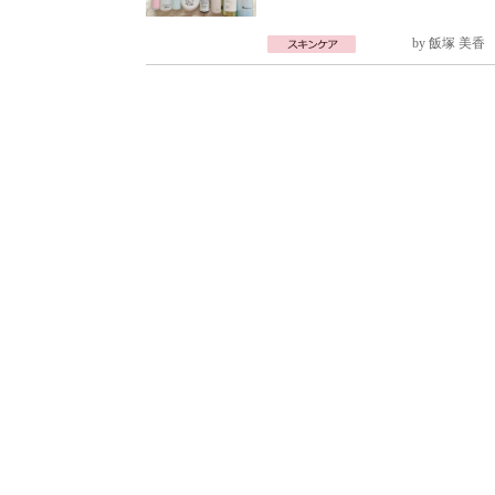
by
飯塚 美香
2