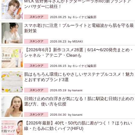
M!LK 佐野勇斗さんがドクターシーラボ®の新ブランドア
ンバサダーに就任！
2026.06.25 by
キレイナビ編集部
スマホ老けに注意！ブルーライトと電磁波から肌を守る最
新対策
2026.06.23 by
MISAKI
【2026年6月】新作コスメ28選｜6/14〜6/20発売まとめ・
シャネル・アテニア・Cleanも
2026.06.15 by
キレイナビ編集部
肌はもちろん環境にもやさしいサステナブルコスメ！魅力
とおすすめブランド3選
2026.05.19 by
kanami
日焼け止めの白浮きが気になる！肌に馴染む日焼け止めの
選び方、使い方を伝授
2026.04.30 by
kanami
【2026年最新】40代・50代の肌に差がつく！？ほうれい
線・たるみに効くハイフ(HIFU)