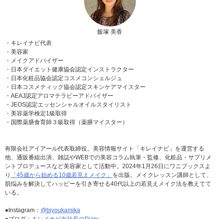
飯塚 美香
・キレイナビ代表
・美容家
・メイクアドバイザー
・日本ダイエット健康協会認定インストラクター
・日本化粧品協会認定コスメコンシェルジュ
・日本コスメティック協会認定スキンケアマイスター
・AEAJ認定アロマテラピーアドバイザー
・JEOS認定エッセンシャルオイルスタイリスト
・美容薬学検定1級取得
・国際薬膳食育師３級取得（薬膳マイスター）
有限会社アイアール代表取締役。美容情報サイト「キレイナビ」を運営する
他、通販番組出演、雑誌やWEBでの美容コラム執筆・監修、化粧品・サプリメ
ントプロデュースなど美容家として活動中。2024年1月26日にワニブックスよ
り
「45歳から始める10歳若見えメイク」
を出版。メイクレッスン講師として、
肌悩みを解決してハッピーを引き寄せる40代以上の若見えメイク法を教えてて
いる。
●Instagram：
@biyoukamika