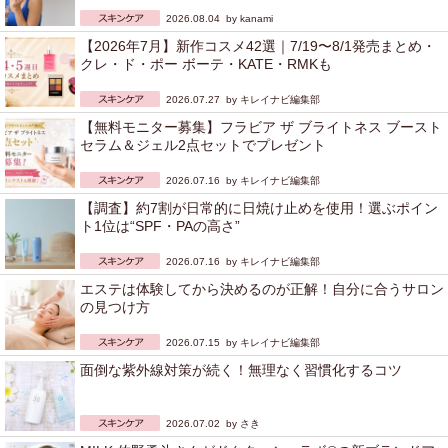
2026.08.04 by
kanami
【2026年7月】新作コスメ42選｜7/19〜8/1発売まとめ・
クレ・ド・ポー ボーテ・KATE・RMKも
2026.07.27 by
キレイナビ編集部
【無料モニター募集】フラビア ザ ブライトネス ブースト
セラム＆ジェル2点セットでプレゼント
2026.07.16 by
キレイナビ編集部
【調査】約7割が日常的に日焼け止めを使用！選ぶポイン
ト1位は“SPF・PAの高さ”
2026.07.16 by
キレイナビ編集部
エステは体験してから決めるのが正解！自分に合うサロン
の見つけ方
2026.07.15 by
キレイナビ編集部
面倒な紫外線対策が続く！無理なく習慣化するコツ
2026.07.02 by
さき