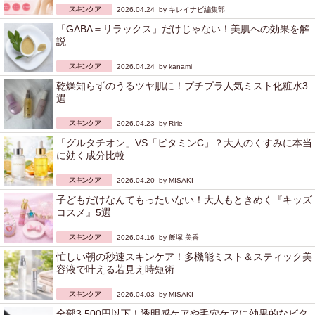
2026.04.24 by
キレイナビ編集部
「GABA＝リラックス」だけじゃない！美肌への効果を解
説
2026.04.24 by
kanami
乾燥知らずのうるツヤ肌に！プチプラ人気ミスト化粧水3
選
2026.04.23 by
Ririe
「グルタチオン」VS「ビタミンC」？大人のくすみに本当
に効く成分比較
2026.04.20 by
MISAKI
子どもだけなんてもったいない！大人もときめく『キッズ
コスメ』5選
2026.04.16 by
飯塚 美香
忙しい朝の秒速スキンケア！多機能ミスト＆スティック美
容液で叶える若見え時短術
2026.04.03 by
MISAKI
全部3,500円以下！透明感ケアや毛穴ケアに効果的なビタ