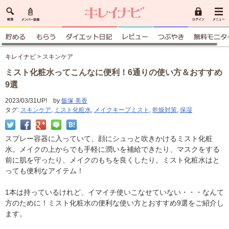
キレイナビ
> スキンケア
ミスト化粧水ってこんなに便利！6通りの使い方＆おすすめ
9選
2023/03/31UP! by
飯塚 美香
タグ:
スキンケア
,
ミスト化粧水
,
メイクキープミスト
,
乾燥対策
,
保湿
スプレー容器に入っていて、顔にシュっと吹きかけるミスト化粧
水。メイクの上からでも手軽に潤いを補給できたり、マスクをする
前に肌を守ったり、メイクのもちを良くしたり。ミスト化粧水はと
っても便利なアイテム！
1本は持っているけれど、イマイチ使いこなせていない・・・なんて
方のために！ミスト化粧水の便利な使い方とおすすめ9選をご紹介し
ます。