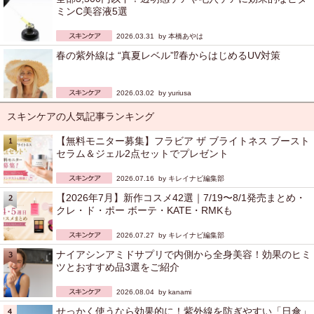
ミンC美容液5選
2026.03.31 by
本橋あやは
春の紫外線は “真夏レベル”⁉︎春からはじめるUV対策
2026.03.02 by
yuriusa
スキンケアの人気記事ランキング
【無料モニター募集】フラビア ザ ブライトネス ブースト
セラム＆ジェル2点セットでプレゼント
2026.07.16 by
キレイナビ編集部
【2026年7月】新作コスメ42選｜7/19〜8/1発売まとめ・
クレ・ド・ポー ボーテ・KATE・RMKも
2026.07.27 by
キレイナビ編集部
ナイアシンアミドサプリで内側から全身美容！効果のヒミ
ツとおすすめ品3選をご紹介
2026.08.04 by
kanami
せっかく使うなら効果的に！紫外線を防ぎやすい「日傘」