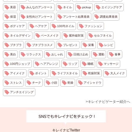
美容
みんなのアンケート
ネイル
pickup
エイジングケア
保湿
女性向けアンケート
アンケート結果発表
調査結果発表
ボディケア
ヘアケア
100均ネイル
ファッション
ネイルデザイン
ベースメイク
紫外線対策
セルフネイル
プチプラ
プチプラコスメ
プレゼント
栄養
レシピ
美白
リラックス
おしゃれ
日焼け止め
運動
食事
100円ショップ
ヘアアレンジ
リップ
睡眠
マッサージ
アイメイク
ポイント
ライフスタイル
乾燥対策
大人メイク
ストレス
チーク
小顔
乾燥
アイシャドウ
アンチエイジング
>キレイナビゲーター紹介へ
キレイナビTwitter