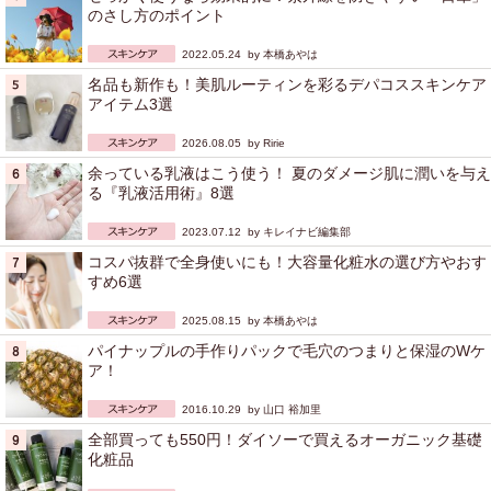
のさし方のポイント
2022.05.24 by
本橋あやは
名品も新作も！美肌ルーティンを彩るデパコススキンケア
アイテム3選
2026.08.05 by
Ririe
余っている乳液はこう使う！ 夏のダメージ肌に潤いを与え
る『乳液活用術』8選
2023.07.12 by
キレイナビ編集部
コスパ抜群で全身使いにも！大容量化粧水の選び方やおす
すめ6選
2025.08.15 by
本橋あやは
パイナップルの手作りパックで毛穴のつまりと保湿のWケ
ア！
2016.10.29 by
山口 裕加里
全部買っても550円！ダイソーで買えるオーガニック基礎
化粧品