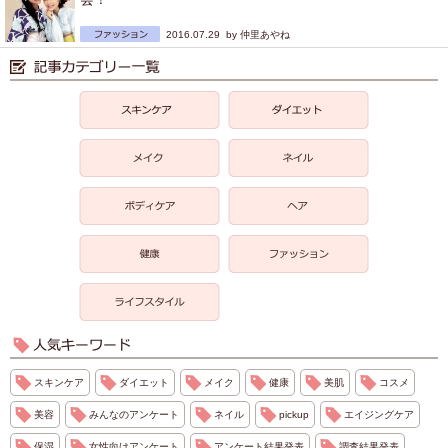
2016.07.29 by
仲里あやね
スキンケア
ダイエット
メイク
健康
美肌
コスメ
美容
みんなのアンケート
ネイル
pickup
エイジングケア
保湿
女性向けアンケート
アンケート結果発表
調査結果発表