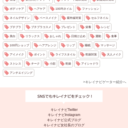
ボディケア
ヘアケア
100均ネイル
ファッション
ネイルデザイン
ベースメイク
紫外線対策
セルフネイル
プチプラ
プチプラコスメ
プレゼント
栄養
レシピ
美白
リラックス
おしゃれ
日焼け止め
運動
食事
100円ショップ
ヘアアレンジ
リップ
睡眠
マッサージ
アイメイク
ポイント
ライフスタイル
乾燥対策
大人メイク
ストレス
チーク
小顔
乾燥
アイシャドウ
アンチエイジング
>キレイナビゲーター紹介へ
キレイナビTwitter
キレイナビInstagram
キレイナビ公式ブログ
キレイナビ女社長のブログ