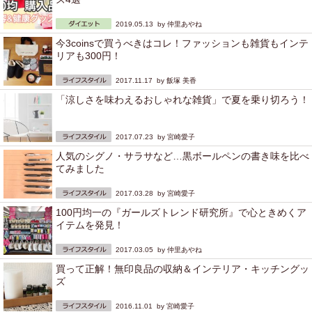
2019.05.13 by
仲里あやね
今3coinsで買うべきはコレ！ファッションも雑貨もインテ
リアも300円！
2017.11.17 by
飯塚 美香
「涼しさを味わえるおしゃれな雑貨」で夏を乗り切ろう！
2017.07.23 by
宮崎愛子
人気のシグノ・サラサなど…黒ボールペンの書き味を比べ
てみました
2017.03.28 by
宮崎愛子
100円均一の『ガールズトレンド研究所』で心ときめくア
イテムを発見！
2017.03.05 by
仲里あやね
買って正解！無印良品の収納＆インテリア・キッチングッ
ズ
2016.11.01 by
宮崎愛子