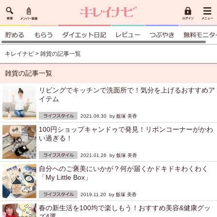
キレイナビ
> 雑貨の記事一覧
雑貨の記事一覧
リビングでキッチンで洗面所で！気分を上げるおすすめア
イテム
2021.06.30 by
飯塚 美香
100円ショップキャンドゥで発見！リボンコーナーがかわ
い過ぎる！
2021.01.26 by
飯塚 美香
自分へのご褒美にいかが？何が届くかドキドキわくわく
「My Little Box」
2019.11.20 by
飯塚 美香
春の新生活を100均で楽しもう！おすすめ美容&健康グッ
ズ4選