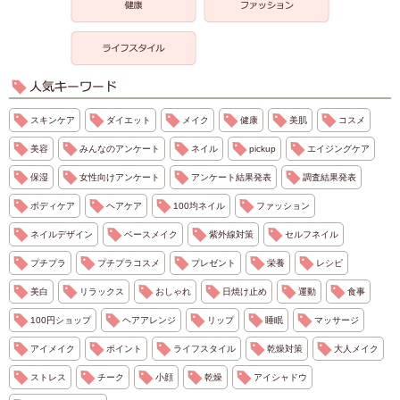
スキンケア
ダイエット
メイク
健康
美肌
コスメ
美容
みんなのアンケート
ネイル
pickup
エイジングケア
保湿
女性向けアンケート
アンケート結果発表
調査結果発表
ボディケア
ヘアケア
100均ネイル
ファッション
ネイルデザイン
ベースメイク
紫外線対策
セルフネイル
プチプラ
プチプラコスメ
プレゼント
栄養
レシピ
美白
リラックス
おしゃれ
日焼け止め
運動
食事
100円ショップ
ヘアアレンジ
リップ
睡眠
マッサージ
アイメイク
ポイント
ライフスタイル
乾燥対策
大人メイク
ストレス
チーク
小顔
乾燥
アイシャドウ