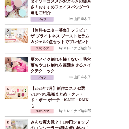
ダイソーコスメがおどろきの優秀
さ！おすすめフェイスパウダー3
選をご紹介
by
山田麻衣子
【無料モニター募集】フラビア
ザ ブライトネス ブーストセラム
＆ジェル2点セットでプレゼント
by
キレイナビ編集部
夏のメイク崩れも怖くない！毛穴
落ちやヨレ崩れを復活させるメイ
クテクニック
by
山田麻衣子
【2026年7月】新作コスメ42選｜
7/19〜8/1発売まとめ・クレ・
ド・ポー ボーテ・KATE・RMK
も
by
キレイナビ編集部
みんな実力派？！100円ショップ
のコンシーラー4種を使い比べ！