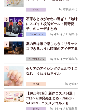
by
本橋あやは
石原さとみがかわい過ぎ！「地味
にスゴイ！校閲ガール・河野悦
子」のコーデまとめ
by
キレイナビ編集部
夏の夜は家で楽しもう！リラック
スできるおうち時間のアイデア集
by
キレイナビ編集部
セリアのアイシングジェルで！こ
なれ「うねうねネイル」
by
ayako.r
【2026年7月】新作コスメ34選｜
7/12〜7/18発売まとめ・NARS・
SABON・コスメデコルテも
by
キレイナビ編集部