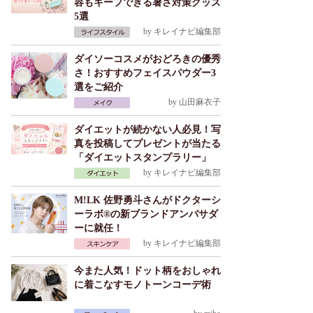
容もキープできる暑さ対策グッズ
5選
by
キレイナビ編集部
ダイソーコスメがおどろきの優秀
さ！おすすめフェイスパウダー3
選をご紹介
by
山田麻衣子
ダイエットが続かない人必見！写
真を投稿してプレゼントが当たる
「ダイエットスタンプラリー」
by
キレイナビ編集部
M!LK 佐野勇斗さんがドクターシ
ーラボ®の新ブランドアンバサダ
ーに就任！
by
キレイナビ編集部
今また人気！ドット柄をおしゃれ
に着こなすモノトーンコーデ術