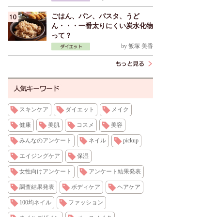
ごはん、パン、パスタ、うど
ん・・・一番太りにくい炭水化物
って？
by
飯塚 美香
スキンケア
ダイエット
メイク
健康
美肌
コスメ
美容
みんなのアンケート
ネイル
pickup
エイジングケア
保湿
女性向けアンケート
アンケート結果発表
調査結果発表
ボディケア
ヘアケア
100均ネイル
ファッション