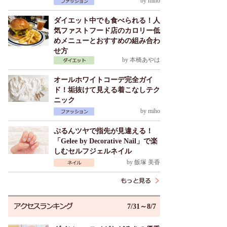
by
miho
ダイエット中でも食べられる！人
気ファストフード店のカロリー低
めメニューとおすすめの組み合わ
せ方
by
本橋あやは
オールホワイトコーデ完全ガイ
ド！垢抜けて見える着こなしテク
ニック
by
miho
ぷるんツヤで指先が見違える！
「Gelee by Decorative Nail」で楽
しむセルフジェルネイル
by
飯塚 美香
7/31～8/7