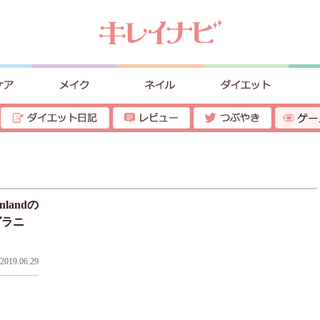
landの
グラニ
019.06.29