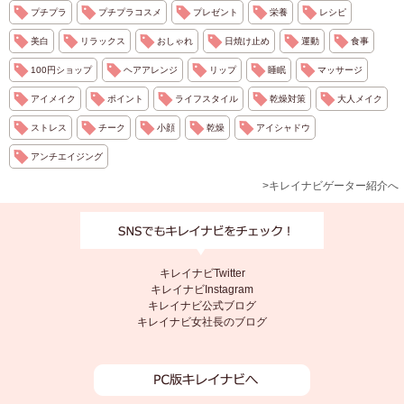
プチプラ
プチプラコスメ
プレゼント
栄養
レシピ
美白
リラックス
おしゃれ
日焼け止め
運動
食事
100円ショップ
ヘアアレンジ
リップ
睡眠
マッサージ
アイメイク
ポイント
ライフスタイル
乾燥対策
大人メイク
ストレス
チーク
小顔
乾燥
アイシャドウ
アンチエイジング
>キレイナビゲーター紹介へ
キレイナビTwitter
キレイナビInstagram
キレイナビ公式ブログ
キレイナビ女社長のブログ