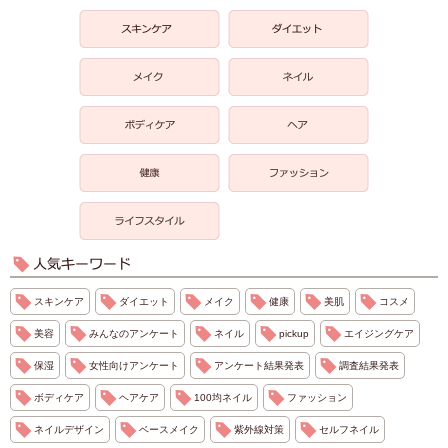
スキンケア
ダイエット
メイク
健康
美肌
コスメ
美容
みんなのアンケート
ネイル
pickup
エイジングケア
保湿
女性向けアンケート
アンケート結果発表
調査結果発表
ボディケア
ヘアケア
100均ネイル
ファッション
ネイルデザイン
ベースメイク
紫外線対策
セルフネイル