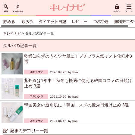
キレイナビ
> ダルバの記事一覧
ダルバの記事一覧
乾燥知らずのうるツヤ肌に！プチプラ人気ミスト化粧水3
選
2026.04.23 by
Ririe
紫外線は1年中！秋冬も快適に使える韓国コスメの日焼け
止め 3選
2021.10.29 by
haru
韓国美女の透明肌に！韓国コスメの優秀日焼け止め 3選
2021.06.16 by
haru