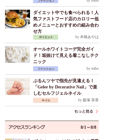
by
miho
ダイエット中でも食べられる！人
気ファストフード店のカロリー低
めメニューとおすすめの組み合わ
せ方
by
本橋あやは
オールホワイトコーデ完全ガイ
ド！垢抜けて見える着こなしテク
ニック
by
miho
ぷるんツヤで指先が見違える！
「Gelee by Decorative Nail」で楽
しむセルフジェルネイル
by
飯塚 美香
8/1～8/8