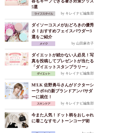
容もキープできる暑さ対策グッズ
5選
by
キレイナビ編集部
ダイソーコスメがおどろきの優秀
さ！おすすめフェイスパウダー3
選をご紹介
by
山田麻衣子
ダイエットが続かない人必見！写
真を投稿してプレゼントが当たる
「ダイエットスタンプラリー」
by
キレイナビ編集部
M!LK 佐野勇斗さんがドクターシ
ーラボ®の新ブランドアンバサダ
ーに就任！
by
キレイナビ編集部
今また人気！ドット柄をおしゃれ
に着こなすモノトーンコーデ術