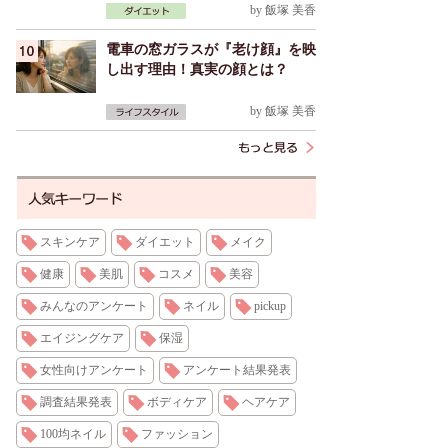
by
飯塚 美香
電車の窓ガラスが『老け顔』を映
し出す理由！真実の顔とは？
by
飯塚 美香
スキンケア
ダイエット
メイク
健康
美肌
コスメ
美容
みんなのアンケート
ネイル
pickup
エイジングケア
保湿
女性向けアンケート
アンケート結果発表
調査結果発表
ボディケア
ヘアケア
100均ネイル
ファッション