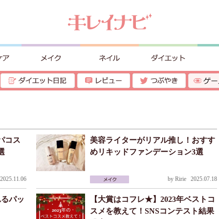
パコス
美容ライターがリアル推し！おすす
選
めリキッドファンデーション3選
025.11.06
by
Ririe
2025.07.18
れるパッ
【大賞はコフレ★】2023年ベストコ
スメを教えて！SNSコンテスト結果