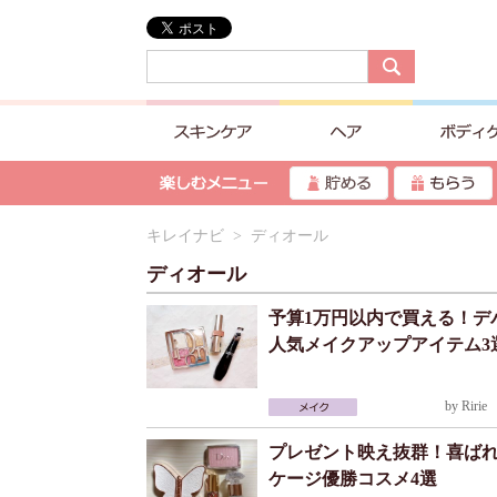
キレイナビ
> ディオール
ディオール
予算1万円以内で買える！デ
人気メイクアップアイテム3
by
Ririe
2
プレゼント映え抜群！喜ば
ケージ優勝コスメ4選