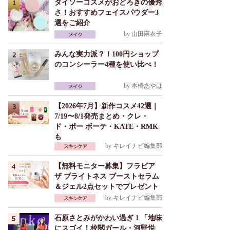
ダイソーコスメがおどろきの優秀
さ！おすすめフェイスパウダー3
選をご紹介
by
山田麻衣子
みんな実力派？！100円ショップ
のコンシーラー4種を使い比べ！
by
本橋あやは
【2026年7月】新作コスメ42選｜
7/19〜8/1発売まとめ・クレ・
ド・ポー ボーテ・KATE・RMK
も
by
キレイナビ編集部
【無料モニター募集】フラビア
ザ ブライトネス ブーストセラム
＆ジェル2点セットでプレゼント
by
キレイナビ編集部
石原さとみがかわい過ぎ！「地味
にスゴイ！校閲ガール・河野悦