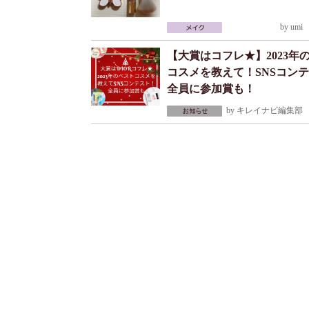
by
umi
2
【大賞はコフレ★】2023年
コスメを教えて！SNSコン
全員に参加賞も！
by
キレイナビ編集部
2