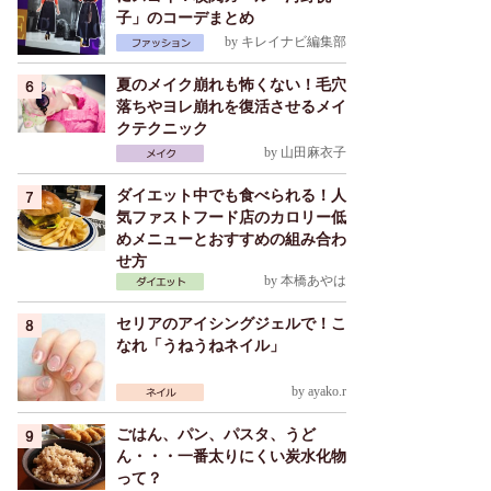
子」のコーデまとめ
by
キレイナビ編集部
夏のメイク崩れも怖くない！毛穴
落ちやヨレ崩れを復活させるメイ
クテクニック
by
山田麻衣子
ダイエット中でも食べられる！人
気ファストフード店のカロリー低
めメニューとおすすめの組み合わ
せ方
by
本橋あやは
セリアのアイシングジェルで！こ
なれ「うねうねネイル」
by
ayako.r
ごはん、パン、パスタ、うど
ん・・・一番太りにくい炭水化物
って？