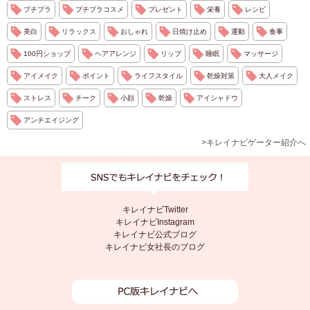
プチプラ
プチプラコスメ
プレゼント
栄養
レシピ
美白
リラックス
おしゃれ
日焼け止め
運動
食事
100円ショップ
ヘアアレンジ
リップ
睡眠
マッサージ
アイメイク
ポイント
ライフスタイル
乾燥対策
大人メイク
ストレス
チーク
小顔
乾燥
アイシャドウ
アンチエイジング
>キレイナビゲーター紹介へ
キレイナビTwitter
キレイナビInstagram
キレイナビ公式ブログ
キレイナビ女社長のブログ