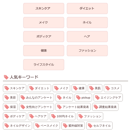
スキンケア
ダイエット
メイク
健康
美肌
コスメ
美容
みんなのアンケート
ネイル
pickup
エイジングケア
保湿
女性向けアンケート
アンケート結果発表
調査結果発表
ボディケア
ヘアケア
100均ネイル
ファッション
ネイルデザイン
ベースメイク
紫外線対策
セルフネイル