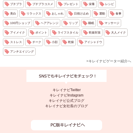
プチプラ
プチプラコスメ
プレゼント
栄養
レシピ
美白
リラックス
おしゃれ
日焼け止め
運動
食事
100円ショップ
ヘアアレンジ
リップ
睡眠
マッサージ
アイメイク
ポイント
ライフスタイル
乾燥対策
大人メイク
ストレス
チーク
小顔
乾燥
アイシャドウ
アンチエイジング
>キレイナビゲーター紹介へ
キレイナビTwitter
キレイナビInstagram
キレイナビ公式ブログ
キレイナビ女社長のブログ