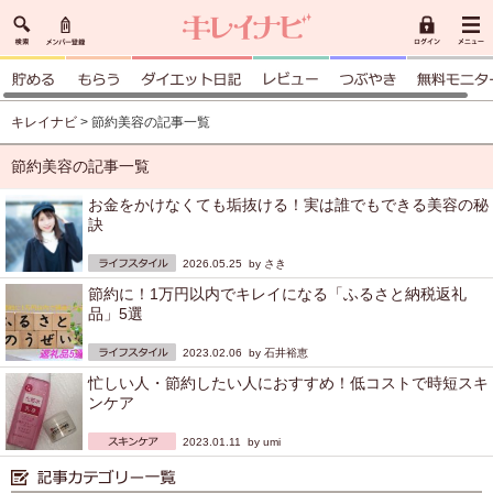
キレイナビ
> 節約美容の記事一覧
節約美容の記事一覧
お金をかけなくても垢抜ける！実は誰でもできる美容の秘
訣
2026.05.25 by
さき
節約に！1万円以内でキレイになる「ふるさと納税返礼
品」5選
2023.02.06 by
石井裕恵
忙しい人・節約したい人におすすめ！低コストで時短スキ
ンケア
2023.01.11 by
umi