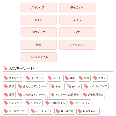
スキンケア
ダイエット
メイク
健康
美肌
コスメ
美容
みんなのアンケート
ネイル
pickup
エイジングケア
保湿
女性向けアンケート
アンケート結果発表
調査結果発表
ボディケア
ヘアケア
100均ネイル
ファッション
ネイルデザイン
ベースメイク
紫外線対策
セルフネイル