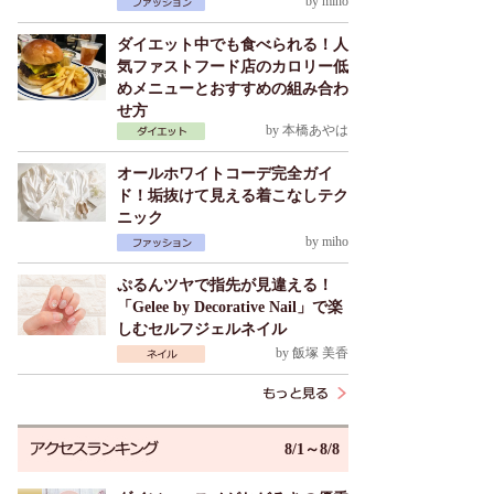
by
miho
ダイエット中でも食べられる！人
気ファストフード店のカロリー低
めメニューとおすすめの組み合わ
せ方
by
本橋あやは
オールホワイトコーデ完全ガイ
ド！垢抜けて見える着こなしテク
ニック
by
miho
ぷるんツヤで指先が見違える！
「Gelee by Decorative Nail」で楽
しむセルフジェルネイル
by
飯塚 美香
8/1～8/8