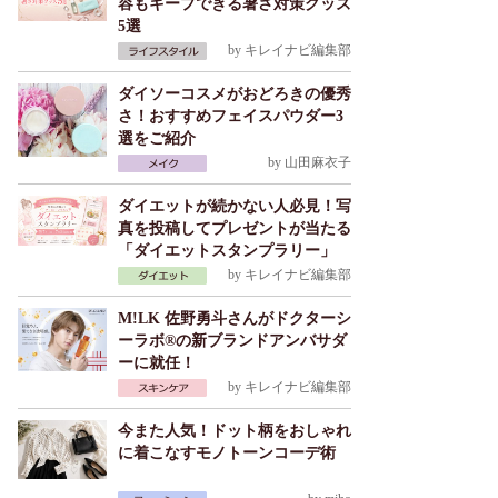
容もキープできる暑さ対策グッズ
5選
by
キレイナビ編集部
ダイソーコスメがおどろきの優秀
さ！おすすめフェイスパウダー3
選をご紹介
by
山田麻衣子
ダイエットが続かない人必見！写
真を投稿してプレゼントが当たる
「ダイエットスタンプラリー」
by
キレイナビ編集部
M!LK 佐野勇斗さんがドクターシ
ーラボ®の新ブランドアンバサダ
ーに就任！
by
キレイナビ編集部
今また人気！ドット柄をおしゃれ
に着こなすモノトーンコーデ術