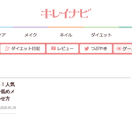
る！人気
ー低めメ
わせ方
026.05.29