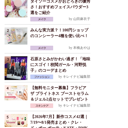
ダイソーコスメがおどろきの優秀
さ！おすすめフェイスパウダー3
選をご紹介
by
山田麻衣子
みんな実力派？！100円ショップ
のコンシーラー4種を使い比べ！
by
本橋あやは
石原さとみがかわい過ぎ！「地味
にスゴイ！校閲ガール・河野悦
子」のコーデまとめ
by
キレイナビ編集部
【無料モニター募集】フラビア
ザ ブライトネス ブーストセラム
＆ジェル2点セットでプレゼント
by
キレイナビ編集部
【2026年7月】新作コスメ42選｜
7/19〜8/1発売まとめ・クレ・