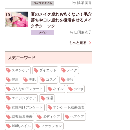
by
飯塚 美香
夏のメイク崩れも怖くない！毛穴
落ちやヨレ崩れを復活させるメイ
クテクニック
by
山田麻衣子
スキンケア
ダイエット
メイク
健康
美肌
コスメ
美容
みんなのアンケート
ネイル
pickup
エイジングケア
保湿
女性向けアンケート
アンケート結果発表
調査結果発表
ボディケア
ヘアケア
100均ネイル
ファッション