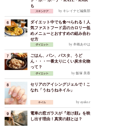
ド・ポー ボーテ・KATE・RMK
も
by
キレイナビ編集部
ダイエット中でも食べられる！人
気ファストフード店のカロリー低
めメニューとおすすめの組み合わ
せ方
by
本橋あやは
ごはん、パン、パスタ、うど
ん・・・一番太りにくい炭水化物
って？
by
飯塚 美香
セリアのアイシングジェルで！こ
なれ「うねうねネイル」
by
ayako.r
電車の窓ガラスが『老け顔』を映
し出す理由！真実の顔とは？