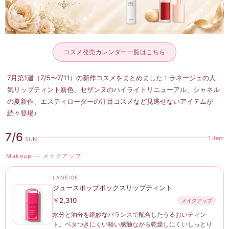
コスメ発売カレンダー一覧はこちら
7月第1週（7/5〜7/11）の新作コスメをまとめました！ラネージュの人
気リップティント新色、セザンヌのハイライトリニューアル、シャネル
の夏新作、エスティローダーの注目コスメなど見逃せないアイテムが
続々登場♪
7/6
1 item
SUN
Makeup — メイクアップ
LANEIGE
ジュースポップボックスリップティント
￥2,310
メイクアップ
水分と油分を絶妙なバランスで配合したうるおいティン
ト。ベタつきにくい軽い感触ながら乾燥しにくいしっとり