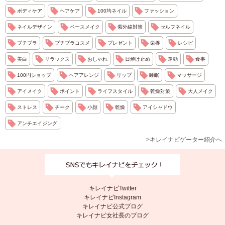
ボディケア
ヘアケア
100均ネイル
ファッション
ネイルデザイン
ベースメイク
紫外線対策
セルフネイル
プチプラ
プチプラコスメ
プレゼント
栄養
レシピ
美白
リラックス
おしゃれ
日焼け止め
運動
食事
100円ショップ
ヘアアレンジ
リップ
睡眠
マッサージ
アイメイク
ポイント
ライフスタイル
乾燥対策
大人メイク
ストレス
チーク
小顔
乾燥
アイシャドウ
アンチエイジング
>キレイナビゲーター紹介へ
キレイナビTwitter
キレイナビInstagram
キレイナビ公式ブログ
キレイナビ女社長のブログ