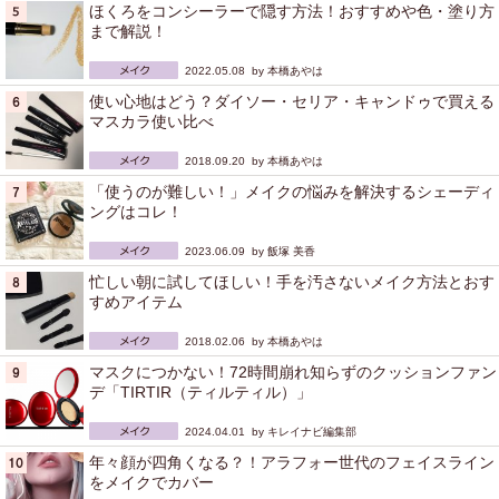
ほくろをコンシーラーで隠す方法！おすすめや色・塗り方
まで解説！
2022.05.08 by
本橋あやは
使い心地はどう？ダイソー・セリア・キャンドゥで買える
マスカラ使い比べ
2018.09.20 by
本橋あやは
「使うのが難しい！」メイクの悩みを解決するシェーディ
ングはコレ！
2023.06.09 by
飯塚 美香
忙しい朝に試してほしい！手を汚さないメイク方法とおす
すめアイテム
2018.02.06 by
本橋あやは
マスクにつかない！72時間崩れ知らずのクッションファン
デ「TIRTIR（ティルティル）」
2024.04.01 by
キレイナビ編集部
年々顔が四角くなる？！アラフォー世代のフェイスライン
をメイクでカバー