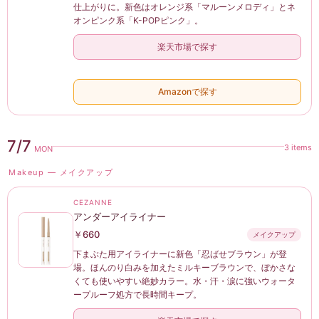
仕上がりに。新色はオレンジ系「マルーンメロディ」とネ
オンピンク系「K-POPピンク」。
楽天市場で探す
Amazonで探す
7/7
3 items
MON
Makeup — メイクアップ
CEZANNE
アンダーアイライナー
￥660
メイクアップ
下まぶた用アイライナーに新色「忍ばせブラウン」が登
場。ほんのり白みを加えたミルキーブラウンで、ぼかさな
くても使いやすい絶妙カラー。水・汗・涙に強いウォータ
ープルーフ処方で長時間キープ。