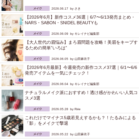
2026.06.17 by
さき
【2026年6月】新作コスメ36選｜6/7〜6/13発売まとめ・
NARS・SABON・SNIDEL BEAUTYも
2026.06.09 by
キレイナビ編集部
【大人世代の眉悩み】まろ眉問題を攻略！美眉をキープす
るための簡単”いろは”
2026.06.05 by
山田麻衣子
【2026年6月最新】今週発売の新作コスメ37選｜6/1〜6/6
発売アイテムを一気にチェック！
2026.06.04 by
キレイナビ編集部
ナチュラルメイク派におすすめ！透け感がかわいい人気コ
スメ3選
2026.05.28 by
Ririe
これだけでマイナス5歳若見えするかも？！たるみによる
「影」をメイクで撃退
2026.05.22 by
山田麻衣子