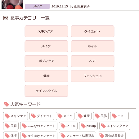
2019.11.15 by
山田麻衣子
スキンケア
ダイエット
メイク
健康
美肌
コスメ
美容
みんなのアンケート
ネイル
pickup
エイジングケア
保湿
女性向けアンケート
アンケート結果発表
調査結果発表