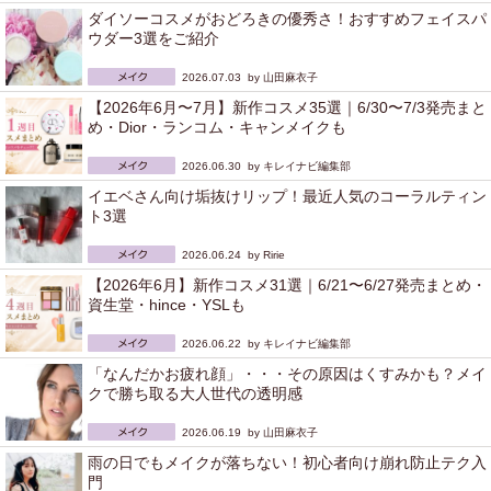
ダイソーコスメがおどろきの優秀さ！おすすめフェイスパ
ウダー3選をご紹介
2026.07.03 by
山田麻衣子
【2026年6月〜7月】新作コスメ35選｜6/30〜7/3発売まと
め・Dior・ランコム・キャンメイクも
2026.06.30 by
キレイナビ編集部
イエベさん向け垢抜けリップ！最近人気のコーラルティン
ト3選
2026.06.24 by
Ririe
【2026年6月】新作コスメ31選｜6/21〜6/27発売まとめ・
資生堂・hince・YSLも
2026.06.22 by
キレイナビ編集部
「なんだかお疲れ顔」・・・その原因はくすみかも？メイ
クで勝ち取る大人世代の透明感
2026.06.19 by
山田麻衣子
雨の日でもメイクが落ちない！初心者向け崩れ防止テク入
門