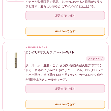
イナーが数量限定で登場。まぶたにのせると目元がキラキ
ラと輝き、夏らしい華やかなアイメイクに仕上げる。
楽天市場で探す
Amazonで探す
HEROINE MAKE
ロングUPマスカラ スーパーWP N
メイクアップ
涙・汗・水・皮脂・こすれに強い独自の耐久処方でブラン
ド史上最高のにじみにくさにリニューアル。ロングEXファ
イバー配合で塗り重ねるほど長く伸び、カールロック成分
が1日中上向きカールをキープ。
楽天市場で探す
Amazonで探す