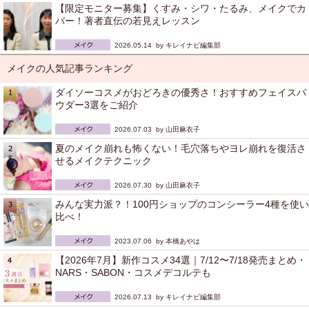
【限定モニター募集】くすみ・シワ・たるみ、メイクでカ
バー！著者直伝の若見えレッスン
2026.05.14 by
キレイナビ編集部
メイクの人気記事ランキング
ダイソーコスメがおどろきの優秀さ！おすすめフェイスパ
ウダー3選をご紹介
2026.07.03 by
山田麻衣子
夏のメイク崩れも怖くない！毛穴落ちやヨレ崩れを復活さ
せるメイクテクニック
2026.07.30 by
山田麻衣子
みんな実力派？！100円ショップのコンシーラー4種を使い
比べ！
2023.07.06 by
本橋あやは
【2026年7月】新作コスメ34選｜7/12〜7/18発売まとめ・
NARS・SABON・コスメデコルテも
2026.07.13 by
キレイナビ編集部