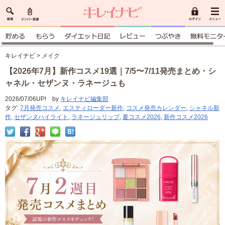
キレイナビ
> メイク
【2026年7月】新作コスメ19選｜7/5〜7/11発売まとめ・シ
ャネル・セザンヌ・ラネージュも
2026/07/06UP! by
キレイナビ編集部
タグ:
7月発売コスメ
,
エスティローダー新作
,
コスメ発売カレンダー
,
シャネル新
作
,
セザンヌハイライト
,
ラネージュリップ
,
夏コスメ2026
,
新作コスメ2026