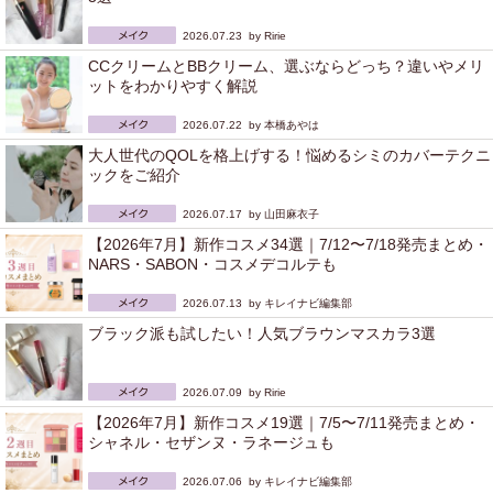
2026.07.23 by
Ririe
CCクリームとBBクリーム、選ぶならどっち？違いやメリ
ットをわかりやすく解説
2026.07.22 by
本橋あやは
大人世代のQOLを格上げする！悩めるシミのカバーテクニ
ックをご紹介
2026.07.17 by
山田麻衣子
【2026年7月】新作コスメ34選｜7/12〜7/18発売まとめ・
NARS・SABON・コスメデコルテも
2026.07.13 by
キレイナビ編集部
ブラック派も試したい！人気ブラウンマスカラ3選
2026.07.09 by
Ririe
【2026年7月】新作コスメ19選｜7/5〜7/11発売まとめ・
シャネル・セザンヌ・ラネージュも
2026.07.06 by
キレイナビ編集部