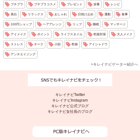
プチプラ
プチプラコスメ
プレゼント
栄養
レシピ
美白
リラックス
おしゃれ
日焼け止め
運動
食事
100円ショップ
ヘアアレンジ
リップ
睡眠
マッサージ
アイメイク
ポイント
ライフスタイル
乾燥対策
大人メイク
ストレス
チーク
小顔
乾燥
アイシャドウ
アンチエイジング
>キレイナビゲーター紹介へ
キレイナビTwitter
キレイナビInstagram
キレイナビ公式ブログ
キレイナビ女社長のブログ