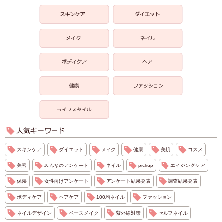
スキンケア
ダイエット
メイク
健康
美肌
コスメ
美容
みんなのアンケート
ネイル
pickup
エイジングケア
保湿
女性向けアンケート
アンケート結果発表
調査結果発表
ボディケア
ヘアケア
100均ネイル
ファッション
ネイルデザイン
ベースメイク
紫外線対策
セルフネイル