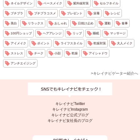
ネイルデザイン
ベースメイク
紫外線対策
セルフネイル
プチプラ
プチプラコスメ
プレゼント
栄養
レシピ
美白
リラックス
おしゃれ
日焼け止め
運動
食事
100円ショップ
ヘアアレンジ
リップ
睡眠
マッサージ
アイメイク
ポイント
ライフスタイル
乾燥対策
大人メイク
ストレス
チーク
小顔
乾燥
アイシャドウ
アンチエイジング
>キレイナビゲーター紹介へ
キレイナビTwitter
キレイナビInstagram
キレイナビ公式ブログ
キレイナビ女社長のブログ