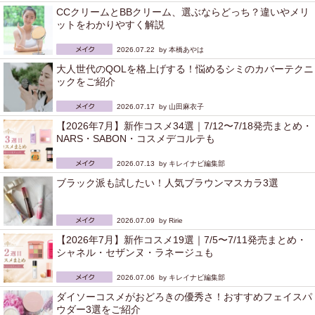
CCクリームとBBクリーム、選ぶならどっち？違いやメリ
ットをわかりやすく解説
2026.07.22 by
本橋あやは
大人世代のQOLを格上げする！悩めるシミのカバーテクニ
ックをご紹介
2026.07.17 by
山田麻衣子
【2026年7月】新作コスメ34選｜7/12〜7/18発売まとめ・
NARS・SABON・コスメデコルテも
2026.07.13 by
キレイナビ編集部
ブラック派も試したい！人気ブラウンマスカラ3選
2026.07.09 by
Ririe
【2026年7月】新作コスメ19選｜7/5〜7/11発売まとめ・
シャネル・セザンヌ・ラネージュも
2026.07.06 by
キレイナビ編集部
ダイソーコスメがおどろきの優秀さ！おすすめフェイスパ
ウダー3選をご紹介