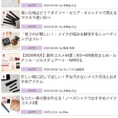
2022.05.08 by
本橋あやは
使い心地はどう？ダイソー・セリア・キャンドゥで買える
マスカラ使い比べ
2018.09.20 by
本橋あやは
「使うのが難しい！」メイクの悩みを解決するシェーディ
ングはコレ！
2023.06.09 by
飯塚 美香
【2026年8月】新作コスメ44選｜8/3〜8/8発売まとめ・ル
ナソル・ジルスチュアート・NARSも
2026.08.06 by
キレイナビ編集部
忙しい朝に試してほしい！手を汚さないメイク方法とおす
すめアイテム
2018.02.06 by
本橋あやは
なりたい鼻の形を叶える！ノーズシャドウおすすめメイク
コスメ3選
2025.12.11 by
Ririe