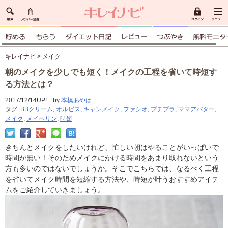
キレイナビ
> メイク
朝のメイクを少しでも短く！メイクの工程を省いて時短す
る方法とは？
2017/12/14UP! by
本橋あやは
タグ:
BBクリーム
,
オルビス
,
キャンメイク
,
ファシオ
,
プチプラ
,
ママアバター
,
メイク
,
メイベリン
,
時短
きちんとメイクをしたいけれど、忙しい朝はやることがいっぱいで
時間が無い！そのためメイクにかける時間をあまり取れないという
方も多いのではないでしょうか。そこでこちらでは、なるべく工程
を省いてメイク時間を短縮する方法や、時短が叶うおすすめアイテ
ムをご紹介していきましょう。