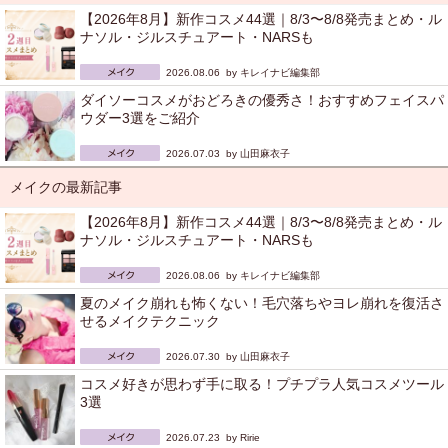
【2026年8月】新作コスメ44選｜8/3〜8/8発売まとめ・ル
ナソル・ジルスチュアート・NARSも
2026.08.06 by
キレイナビ編集部
ダイソーコスメがおどろきの優秀さ！おすすめフェイスパ
ウダー3選をご紹介
2026.07.03 by
山田麻衣子
メイクの最新記事
【2026年8月】新作コスメ44選｜8/3〜8/8発売まとめ・ル
ナソル・ジルスチュアート・NARSも
2026.08.06 by
キレイナビ編集部
夏のメイク崩れも怖くない！毛穴落ちやヨレ崩れを復活さ
せるメイクテクニック
2026.07.30 by
山田麻衣子
コスメ好きが思わず手に取る！プチプラ人気コスメツール
3選
2026.07.23 by
Ririe