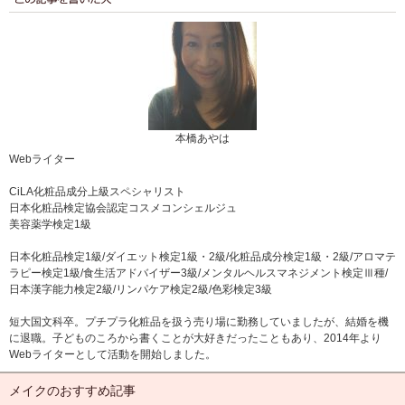
本橋あやは
Webライター
CiLA化粧品成分上級スペシャリスト
日本化粧品検定協会認定コスメコンシェルジュ
美容薬学検定1級
日本化粧品検定1級/ダイエット検定1級・2級/化粧品成分検定1級・2級/アロマテ
ラピー検定1級/食生活アドバイザー3級/メンタルヘルスマネジメント検定Ⅲ種/
日本漢字能力検定2級/リンパケア検定2級/色彩検定3級
短大国文科卒。プチプラ化粧品を扱う売り場に勤務していましたが、結婚を機
に退職。子どものころから書くことが大好きだったこともあり、2014年より
Webライターとして活動を開始しました。
メイクのおすすめ記事