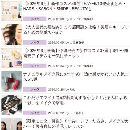
【2026年6月】新作コスメ36選｜6/7〜6/13発売まとめ・
NARS・SABON・SNIDEL BEAUTYも
2026.06.09 by
キレイナビ編集部
【大人世代の眉悩み】まろ眉問題を攻略！美眉をキープす
るための簡単”いろは”
2026.06.05 by
山田麻衣子
【2026年6月最新】今週発売の新作コスメ37選｜6/1〜6/6
発売アイテムを一気にチェック！
2026.06.04 by
キレイナビ編集部
ナチュラルメイク派におすすめ！透け感がかわいい人気コ
スメ3選
2026.05.28 by
Ririe
これだけでマイナス5歳若見えするかも？！たるみによる
「影」をメイクで撃退
2026.05.22 by
山田麻衣子
【限定モニター募集】くすみ・シワ・たるみ、メイクでカ
バー！著者直伝の若見えレッスン