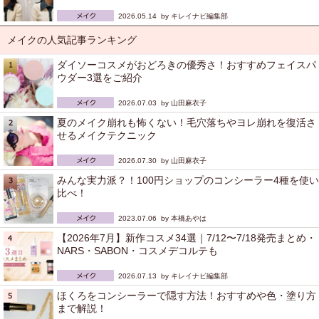
2026.05.14 by
キレイナビ編集部
メイクの人気記事ランキング
ダイソーコスメがおどろきの優秀さ！おすすめフェイスパ
ウダー3選をご紹介
2026.07.03 by
山田麻衣子
夏のメイク崩れも怖くない！毛穴落ちやヨレ崩れを復活さ
せるメイクテクニック
2026.07.30 by
山田麻衣子
みんな実力派？！100円ショップのコンシーラー4種を使い
比べ！
2023.07.06 by
本橋あやは
【2026年7月】新作コスメ34選｜7/12〜7/18発売まとめ・
NARS・SABON・コスメデコルテも
2026.07.13 by
キレイナビ編集部
ほくろをコンシーラーで隠す方法！おすすめや色・塗り方
まで解説！