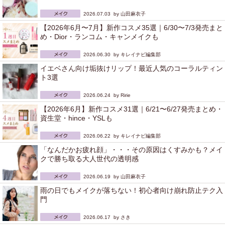
2026.07.03 by
山田麻衣子
【2026年6月〜7月】新作コスメ35選｜6/30〜7/3発売まと
め・Dior・ランコム・キャンメイクも
2026.06.30 by
キレイナビ編集部
イエベさん向け垢抜けリップ！最近人気のコーラルティン
ト3選
2026.06.24 by
Ririe
【2026年6月】新作コスメ31選｜6/21〜6/27発売まとめ・
資生堂・hince・YSLも
2026.06.22 by
キレイナビ編集部
「なんだかお疲れ顔」・・・その原因はくすみかも？メイ
クで勝ち取る大人世代の透明感
2026.06.19 by
山田麻衣子
雨の日でもメイクが落ちない！初心者向け崩れ防止テク入
門
2026.06.17 by
さき