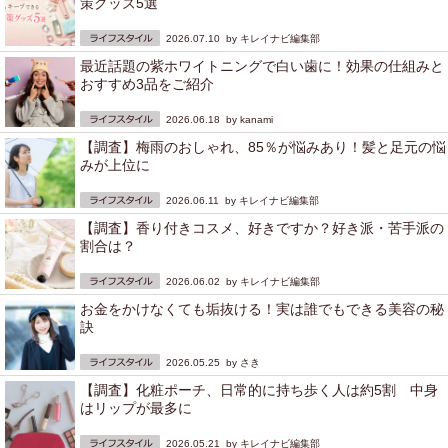
策グッズ5選
2026.07.10 by
キレイナビ編集部
最近話題の紫ホワイトニングで白い歯に！効果の仕組みと
おすすめ3品をご紹介
2026.06.18 by
kanami
【調査】梅雨のおしゃれ、85％が悩みあり！髪と足元の悩
みが上位に
2026.06.11 by
キレイナビ編集部
【調査】香り付きコスメ、好きですか？好き派・苦手派の
割合は？
2026.06.02 by
キレイナビ編集部
お金をかけなくても垢抜ける！実は誰でもできる美容の秘
訣
2026.05.25 by
さき
【調査】化粧ポーチ、日常的に持ち歩く人は約5割 中身
はリップが最多に
2026.05.21 by
キレイナビ編集部