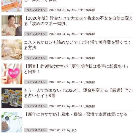
2026.03.20 by
キレイナビ編集部
【2026年版】貯金だけで大丈夫？将来の不安を自信に変え
る「攻めのマネー習慣」
2026.03.04 by
キレイナビ編集部
コスメもサロンも諦めないで！ポイ活で美容費を賢くつく
る方法
2026.02.26 by
キレイナビ編集部
【調査】約9割の女性が「更年期症状は美容に影響あり」
と回答！
2026.02.26 by
キレイナビ編集部
もう一人で悩まない！2026年、運命を変える【厳選】当た
る占いサイト8選
2026.02.12 by
キレイナビ編集部
【新年におすすめ】風水・掃除・習慣で幸運体質になる
2026.01.27 by
さき