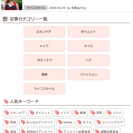
2020.03.25 by
本橋あやは
スキンケア
ダイエット
メイク
健康
美肌
コスメ
美容
みんなのアンケート
pickup
ネイル
エイジングケア
保湿
女性向けアンケート
アンケート結果発表
調査結果発表