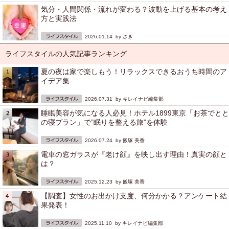
気分・人間関係・流れが変わる？波動を上げる基本の考え
方と実践法
2026.01.14 by
さき
ライフスタイルの人気記事ランキング
夏の夜は家で楽しもう！リラックスできるおうち時間のア
イデア集
2026.07.31 by
キレイナビ編集部
睡眠美容が気になる人必見！ホテル1899東京「お茶でとと
の寝プラン」で”眠りを整える旅”を体験
2026.07.24 by
飯塚 美香
電車の窓ガラスが『老け顔』を映し出す理由！真実の顔と
は？
2025.12.23 by
飯塚 美香
【調査】女性のお出かけ支度、何分かかる？アンケート結
果発表！
2025.11.10 by
キレイナビ編集部