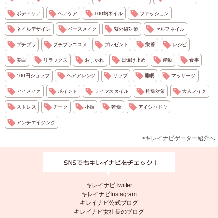
ボディケア
ヘアケア
100均ネイル
ファッション
ネイルデザイン
ベースメイク
紫外線対策
セルフネイル
プチプラ
プチプラコスメ
プレゼント
栄養
レシピ
美白
リラックス
おしゃれ
日焼け止め
運動
食事
100円ショップ
ヘアアレンジ
リップ
睡眠
マッサージ
アイメイク
ポイント
ライフスタイル
乾燥対策
大人メイク
ストレス
チーク
小顔
乾燥
アイシャドウ
アンチエイジング
>キレイナビゲーター紹介へ
キレイナビTwitter
キレイナビInstagram
キレイナビ公式ブログ
キレイナビ女社長のブログ