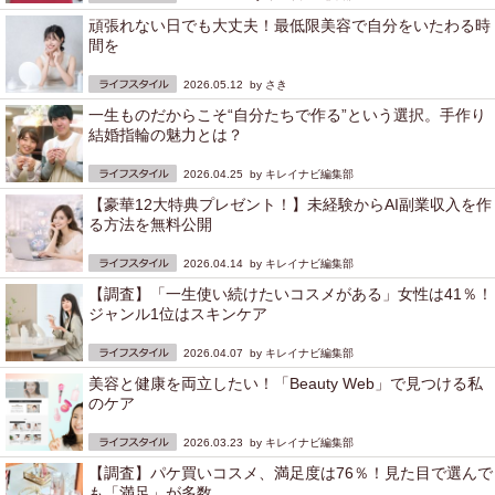
頑張れない日でも大丈夫！最低限美容で自分をいたわる時
間を
2026.05.12 by
さき
一生ものだからこそ“自分たちで作る”という選択。手作り
結婚指輪の魅力とは？
2026.04.25 by
キレイナビ編集部
【豪華12大特典プレゼント！】未経験からAI副業収入を作
る方法を無料公開
2026.04.14 by
キレイナビ編集部
【調査】「一生使い続けたいコスメがある」女性は41％！
ジャンル1位はスキンケア
2026.04.07 by
キレイナビ編集部
美容と健康を両立したい！「Beauty Web」で見つける私
のケア
2026.03.23 by
キレイナビ編集部
【調査】パケ買いコスメ、満足度は76％！見た目で選んで
も「満足」が多数