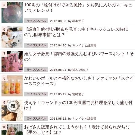
100均の「絵付けができる風鈴」をお気に入りのマニキュ
アでアレンジ！
2016.08.03 by
椙本浩子
【調査】約4割が財布を見直し中！キャッシュレス時代
の“お財布事情”とは？
2025.04.16 by
キレイナビ編集部
婚活女子必見！都内の最強えんむすびパワースポット！そ
の4
2016.06.21 by
涼木 みゆり
かわいいボトルと本格的なおいしさ！ファミマの「スクイ
ーズスクイーズ」
2017.05.12 by
宮崎愛子
使える！キャンドゥの100円食器でお料理を楽しく盛り付
け！
2018.08.12 by
キレイナビ編集部
おばさん認定されてしまうかも？！老けて見られがちな
【手のしぐさ】は？