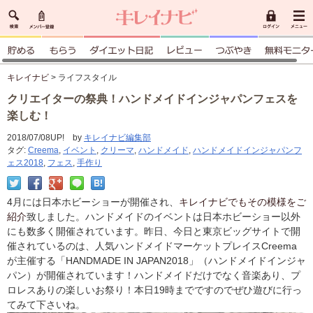
キレイナビ
> ライフスタイル
クリエイターの祭典！ハンドメイドインジャパンフェスを
楽しむ！
2018/07/08UP! by
キレイナビ編集部
タグ:
Creema
,
イベント
,
クリーマ
,
ハンドメイド
,
ハンドメイドインジャパンフ
ェス2018
,
フェス
,
手作り
4月には日本ホビーショーが開催され、
キレイナビでもその模様をご
紹介
致しました。ハンドメイドのイベントは日本ホビーショー以外
にも数多く開催されています。昨日、今日と東京ビッグサイトで開
催されているのは、人気ハンドメイドマーケットプレイスCreema
が主催する「HANDMADE IN JAPAN2018」（ハンドメイドインジャ
パン）が開催されています！ハンドメイドだけでなく音楽あり、プ
ロレスありの楽しいお祭り！本日19時までですのでぜひ遊びに行っ
てみて下さいね。