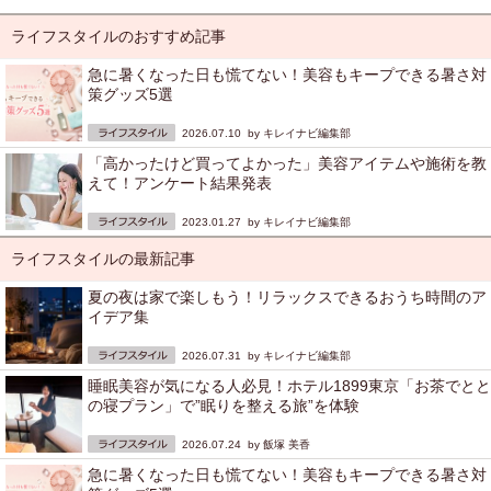
ライフスタイルのおすすめ記事
急に暑くなった日も慌てない！美容もキープできる暑さ対
策グッズ5選
2026.07.10 by
キレイナビ編集部
「高かったけど買ってよかった」美容アイテムや施術を教
えて！アンケート結果発表
2023.01.27 by
キレイナビ編集部
ライフスタイルの最新記事
夏の夜は家で楽しもう！リラックスできるおうち時間のア
イデア集
2026.07.31 by
キレイナビ編集部
睡眠美容が気になる人必見！ホテル1899東京「お茶でとと
の寝プラン」で”眠りを整える旅”を体験
2026.07.24 by
飯塚 美香
急に暑くなった日も慌てない！美容もキープできる暑さ対