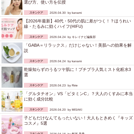
選び方、使い方を伝授
2026.04.30 by
kanami
【2026年最新】40代・50代の肌に差がつく！？ほうれい
線・たるみに効くハイフ(HIFU)
2026.04.24 by
キレイナビ編集部
「GABA＝リラックス」だけじゃない！美肌への効果を解
説
2026.04.24 by
kanami
乾燥知らずのうるツヤ肌に！プチプラ人気ミスト化粧水3
選
2026.04.23 by
Ririe
「グルタチオン」VS「ビタミンC」？大人のくすみに本当
に効く成分比較
2026.04.20 by
MISAKI
子どもだけなんてもったいない！大人もときめく『キッズ
コスメ』5選
2026.04.16 by
飯塚 美香