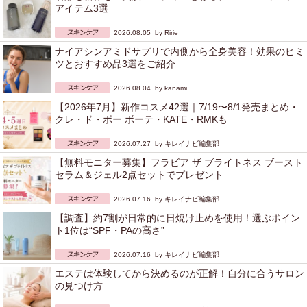
アイテム3選
2026.08.05 by
Ririe
ナイアシンアミドサプリで内側から全身美容！効果のヒミ
ツとおすすめ品3選をご紹介
2026.08.04 by
kanami
【2026年7月】新作コスメ42選｜7/19〜8/1発売まとめ・
クレ・ド・ポー ボーテ・KATE・RMKも
2026.07.27 by
キレイナビ編集部
【無料モニター募集】フラビア ザ ブライトネス ブースト
セラム＆ジェル2点セットでプレゼント
2026.07.16 by
キレイナビ編集部
【調査】約7割が日常的に日焼け止めを使用！選ぶポイン
ト1位は“SPF・PAの高さ”
2026.07.16 by
キレイナビ編集部
エステは体験してから決めるのが正解！自分に合うサロン
の見つけ方