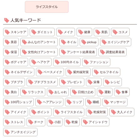
スキンケア
ダイエット
メイク
健康
美肌
コスメ
美容
みんなのアンケート
ネイル
pickup
エイジングケア
保湿
女性向けアンケート
アンケート結果発表
調査結果発表
ボディケア
ヘアケア
100均ネイル
ファッション
ネイルデザイン
ベースメイク
紫外線対策
セルフネイル
プチプラ
プチプラコスメ
プレゼント
栄養
レシピ
美白
リラックス
おしゃれ
日焼け止め
運動
食事
100円ショップ
ヘアアレンジ
リップ
睡眠
マッサージ
アイメイク
ポイント
ライフスタイル
乾燥対策
大人メイク
ストレス
チーク
小顔
乾燥
アイシャドウ
アンチエイジング