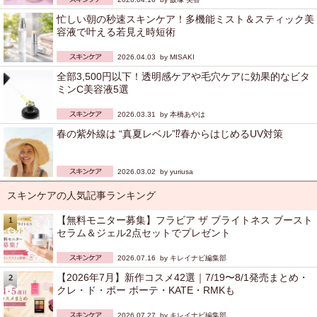
忙しい朝の秒速スキンケア！多機能ミスト＆スティック美
容液で叶える若見え時短術
2026.04.03 by
MISAKI
全部3,500円以下！透明感ケアや毛穴ケアに効果的なビタ
ミンC美容液5選
2026.03.31 by
本橋あやは
春の紫外線は “真夏レベル”⁉︎春からはじめるUV対策
2026.03.02 by
yuriusa
スキンケアの人気記事ランキング
【無料モニター募集】フラビア ザ ブライトネス ブースト
セラム＆ジェル2点セットでプレゼント
2026.07.16 by
キレイナビ編集部
【2026年7月】新作コスメ42選｜7/19〜8/1発売まとめ・
クレ・ド・ポー ボーテ・KATE・RMKも
2026.07.27 by
キレイナビ編集部