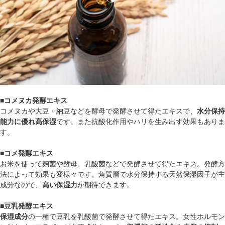
■コメヌカ発酵エキス
コメヌカや大豆・納豆などを酵母で発酵させて得たエキスで、
水分保持
能力に優れ高保湿
です。また抗酸化作用やハリを生み出す効果もありま
す。
■コメ発酵エキス
お米を使って麹菌や酵母、乳酸菌などで発酵させて得たエキス。発酵方
法によって効果も変様々です。角質層で水分保持する天然保湿因子が主
成分なので、
高い保湿力
が期待できます。
■豆乳発酵エキス
保湿成分
の一種で豆乳を乳酸菌で発酵させて得たエキス。女性ホルモン