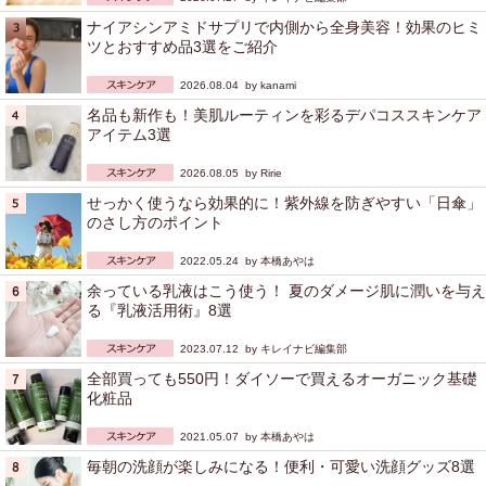
ナイアシンアミドサプリで内側から全身美容！効果のヒミ
ツとおすすめ品3選をご紹介
2026.08.04 by
kanami
名品も新作も！美肌ルーティンを彩るデパコススキンケア
アイテム3選
2026.08.05 by
Ririe
せっかく使うなら効果的に！紫外線を防ぎやすい「日傘」
のさし方のポイント
2022.05.24 by
本橋あやは
余っている乳液はこう使う！ 夏のダメージ肌に潤いを与え
る『乳液活用術』8選
2023.07.12 by
キレイナビ編集部
全部買っても550円！ダイソーで買えるオーガニック基礎
化粧品
2021.05.07 by
本橋あやは
毎朝の洗顔が楽しみになる！便利・可愛い洗顔グッズ8選