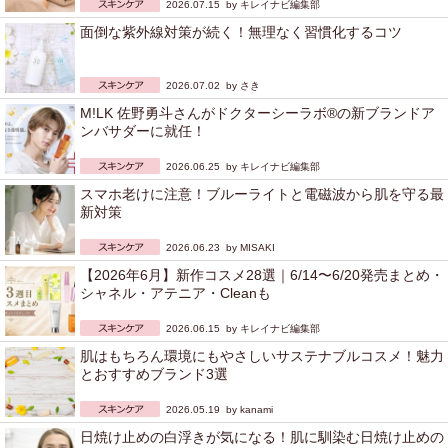
2026.07.15 by
キレイナビ編集部
面倒な紫外線対策が続く！無理なく習慣化するコツ
2026.07.02 by
さき
M!LK 佐野勇斗さんがドクターシーラボ®の新ブランドア
ンバサダーに就任！
2026.06.25 by
キレイナビ編集部
スマホ老けに注意！ブルーライトと電磁波から肌を守る最
新対策
2026.06.23 by
MISAKI
【2026年6月】新作コスメ28選｜6/14〜6/20発売まとめ・
シャネル・アテニア・Cleanも
2026.06.15 by
キレイナビ編集部
肌はもちろん環境にもやさしいサステナブルコスメ！魅力
とおすすめブランド3選
2026.05.19 by
kanami
日焼け止めの白浮きが気になる！肌に馴染む日焼け止めの