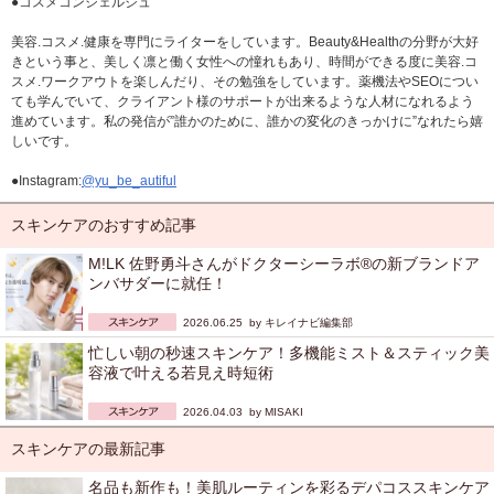
●コスメコンシェルジュ
美容.コスメ.健康を専門にライターをしています。Beauty&Healthの分野が大好
きという事と、美しく凛と働く女性への憧れもあり、時間ができる度に美容.コ
スメ.ワークアウトを楽しんだり、その勉強をしています。薬機法やSEOについ
ても学んでいて、クライアント様のサポートが出来るような人材になれるよう
進めています。私の発信が”誰かのために、誰かの変化のきっかけに”なれたら嬉
しいです。
●Instagram:
@yu_be_autiful
スキンケアのおすすめ記事
M!LK 佐野勇斗さんがドクターシーラボ®の新ブランドア
ンバサダーに就任！
2026.06.25 by
キレイナビ編集部
忙しい朝の秒速スキンケア！多機能ミスト＆スティック美
容液で叶える若見え時短術
2026.04.03 by
MISAKI
スキンケアの最新記事
名品も新作も！美肌ルーティンを彩るデパコススキンケア