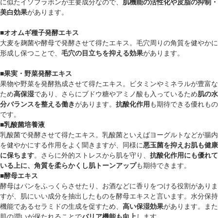
に似たイソフラボンが主要成分なので、
肌機能の活性化や皮脂の抑制・
美白効果
があります。
■オオムギ種子発酵エキス
大麦を麹菌や酵母で発酵させて得たエキス。毛穴周りの角質を健やかに
形成し保つことで、
毛穴の目立ちを抑える効果
があります。
■果実・野菜発酵エキス
果物や野菜を発酵熟成させて得たエキス。ビタミンやミネラルが豊富な
ため
高保湿
であり、さらにブドウ糖やアミノ酸も入っているため
肌の水
分バランスを整える働き
があります。
抗酸化作用
も期待できる優れもの
です。
■乳酸菌培養液
乳酸菌で発酵させて得たエキス。乳酸菌といえばヨーグルトなどが腸内
を健やかにする作用をよく聞きますが、同様に
悪玉菌を抑えお肌も健康
に保ちます
。さらに外的ストレスから肌を守り、
抗酸化作用にも優れて
いる上に、角質を柔らかくし肌トーンアップ
も期待できます。
■酵母エキス
酵母はパンをふっくらさせたり、お酒などに香りをつける役割がありま
すが、肌にいい成分を抽出したものを酵母エキスと言います。水分保持
機能であるセラミドの生成を促すため、
高い保湿効果
があります。また
肌の潤いが保たれることで
バリア機能も向上
します。