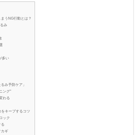
しまうNG行動とは？
たるみ
敵
選
が多い
たるみ予防ケア」
ニング”
変わる
象をキープするコツ
ロック
ける
すカギ