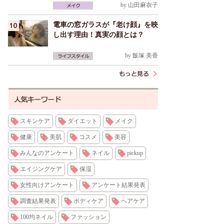
by
山田麻衣子
電車の窓ガラスが『老け顔』を映
し出す理由！真実の顔とは？
by
飯塚 美香
スキンケア
ダイエット
メイク
健康
美肌
コスメ
美容
みんなのアンケート
ネイル
pickup
エイジングケア
保湿
女性向けアンケート
アンケート結果発表
調査結果発表
ボディケア
ヘアケア
100均ネイル
ファッション