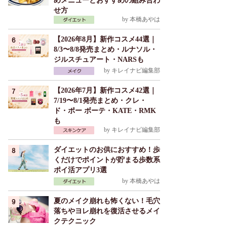
めメニューとおすすめの組み合わ
せ方
by
本橋あやは
【2026年8月】新作コスメ44選｜
8/3〜8/8発売まとめ・ルナソル・
ジルスチュアート・NARSも
by
キレイナビ編集部
【2026年7月】新作コスメ42選｜
7/19〜8/1発売まとめ・クレ・
ド・ポー ボーテ・KATE・RMK
も
by
キレイナビ編集部
ダイエットのお供におすすめ！歩
くだけでポイントが貯まる歩数系
ポイ活アプリ3選
by
本橋あやは
夏のメイク崩れも怖くない！毛穴
落ちやヨレ崩れを復活させるメイ
クテクニック