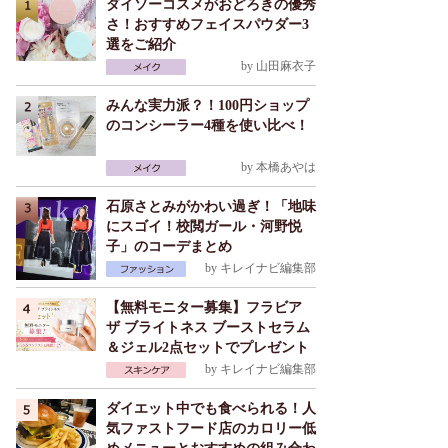
ダイソーコスメがおどろきの優秀
さ！おすすめフェイスパウダー3
選をご紹介
by
山田麻衣子
みんな実力派？！100円ショップ
のコンシーラー4種を使い比べ！
by
本橋あやは
石原さとみがかわい過ぎ！「地味
にスゴイ！校閲ガール・河野悦
子」のコーデまとめ
by
キレイナビ編集部
【無料モニター募集】フラビア
ザ ブライトネス ブーストセラム
＆ジェル2点セットでプレゼント
by
キレイナビ編集部
ダイエット中でも食べられる！人
気ファストフード店のカロリー低