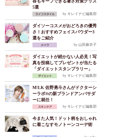
容もキープできる暑さ対策グッズ
5選
by
キレイナビ編集部
ダイソーコスメがおどろきの優秀
さ！おすすめフェイスパウダー3
選をご紹介
by
山田麻衣子
ダイエットが続かない人必見！写
真を投稿してプレゼントが当たる
「ダイエットスタンプラリー」
by
キレイナビ編集部
M!LK 佐野勇斗さんがドクターシ
ーラボ®の新ブランドアンバサダ
ーに就任！
by
キレイナビ編集部
今また人気！ドット柄をおしゃれ
に着こなすモノトーンコーデ術