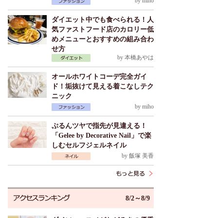
by
miho
ダイエット中でも食べられる！人
気ファストフード店のカロリー低
めメニューとおすすめの組み合わ
せ方
by
本橋あやは
オールホワイトコーデ完全ガイ
ド！垢抜けて見える着こなしテク
ニック
by
miho
ぷるんツヤで指先が見違える！
「Gelee by Decorative Nail」で楽
しむセルフジェルネイル
by
飯塚 美香
8/2～8/9