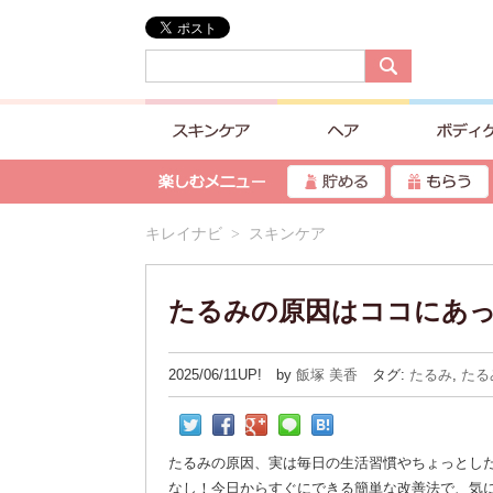
キレイナビ
> スキンケア
たるみの原因はココにあ
2025/06/11UP! by
飯塚 美香
タグ:
たるみ
,
たる
たるみの原因、実は毎日の生活習慣やちょっとし
なし！今日からすぐにできる簡単な改善法で、気