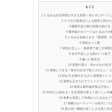
もくじ
1 たるみは生活習慣が大きな原因！知らずにやって
2 スマホの見過ぎによる猫背と顔の
3 睡眠不足が肌の回復を妨げる
4 紫外線のダメージはたるみの大
5 たるみを加速させる『悪習慣』5
6 頬杖をつく癖
7 表情が乏しい・無表情で過ごす時間
8 水分不足による肌のハリ低下
9 偏った食生活
10 姿勢の悪さ・前かがみの生活
11 簡単にできる！毎日の生活で取り入れたい「
12 顔を引き締める“ながら表情筋トレー
13 姿勢を正すだけでフェイスラインが
14 保湿＆紫外線対策は万全に
15 40代から始める！生活習慣を変えて若々しい印
16 食事を見直して内側からたるみをブ
17 朝晩のルーティーンを味方につ
18 質の良い睡眠が若々しさを取り戻