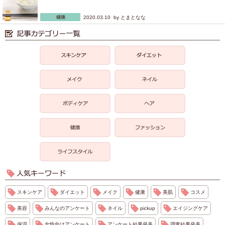
2020.03.10 by
とまとなな
スキンケア
ダイエット
メイク
健康
美肌
コスメ
美容
みんなのアンケート
ネイル
pickup
エイジングケア
保湿
女性向けアンケート
アンケート結果発表
調査結果発表