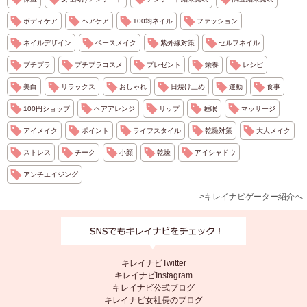
ボディケア
ヘアケア
100均ネイル
ファッション
ネイルデザイン
ベースメイク
紫外線対策
セルフネイル
プチプラ
プチプラコスメ
プレゼント
栄養
レシピ
美白
リラックス
おしゃれ
日焼け止め
運動
食事
100円ショップ
ヘアアレンジ
リップ
睡眠
マッサージ
アイメイク
ポイント
ライフスタイル
乾燥対策
大人メイク
ストレス
チーク
小顔
乾燥
アイシャドウ
アンチエイジング
>キレイナビゲーター紹介へ
キレイナビTwitter
キレイナビInstagram
キレイナビ公式ブログ
キレイナビ女社長のブログ