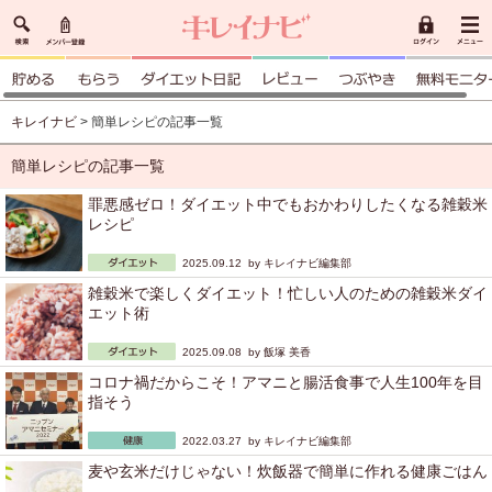
キレイナビ
> 簡単レシピの記事一覧
簡単レシピの記事一覧
罪悪感ゼロ！ダイエット中でもおかわりしたくなる雑穀米
レシピ
2025.09.12 by
キレイナビ編集部
雑穀米で楽しくダイエット！忙しい人のための雑穀米ダイ
エット術
2025.09.08 by
飯塚 美香
コロナ禍だからこそ！アマニと腸活食事で人生100年を目
指そう
2022.03.27 by
キレイナビ編集部
麦や玄米だけじゃない！炊飯器で簡単に作れる健康ごはん