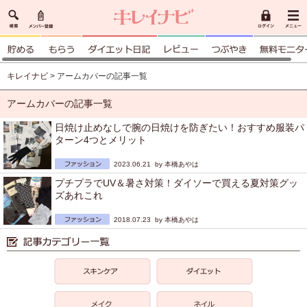
キレイナビ
> アームカバーの記事一覧
アームカバーの記事一覧
日焼け止めなしで腕の日焼けを防ぎたい！おすすめ服装パ
ターン4つとメリット
2023.06.21 by
本橋あやは
プチプラでUV＆暑さ対策！ダイソーで買える夏対策グッ
ズあれこれ
2018.07.23 by
本橋あやは