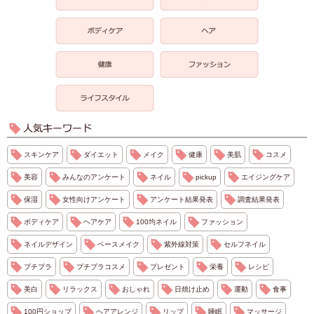
スキンケア
ダイエット
メイク
健康
美肌
コスメ
美容
みんなのアンケート
ネイル
pickup
エイジングケア
保湿
女性向けアンケート
アンケート結果発表
調査結果発表
ボディケア
ヘアケア
100均ネイル
ファッション
ネイルデザイン
ベースメイク
紫外線対策
セルフネイル
プチプラ
プチプラコスメ
プレゼント
栄養
レシピ
美白
リラックス
おしゃれ
日焼け止め
運動
食事
100円ショップ
ヘアアレンジ
リップ
睡眠
マッサージ