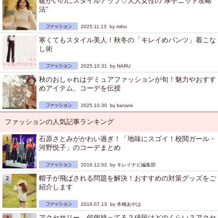
暖かいのにスタイルアップ♡大人女性の“厚手ニット攻略
法”
2025.11.13 by
miho
寒くてもスタイル美人！秋冬の「キレイめパンツ」着こな
し術
2025.10.31 by
NARU
秋のおしゃれはデミュアファッションが旬！魅力やおすす
めアイテム、コーデを伝授
2025.10.30 by
kanami
ファッションの人気記事ランキング
石原さとみがかわい過ぎ！「地味にスゴイ！校閲ガール・
河野悦子」のコーデまとめ
2016.12.02 by
キレイナビ編集部
帽子が飛ばされる問題を解決！おすすめの対策グッズをご
紹介します
2018.07.13 by
本橋あやは
アクセサリー、何個持ってる？値段はどのくらい？アクセ