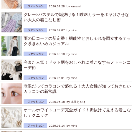
2026.07.28 by
kanami
グレー×パステルで垢抜ける！曖昧カラーをボヤけさせな
い大人の着こなし術
2026.07.07 by
miho
雨の日コーデの新定番！機能性とおしゃれを両立するテッ
ク系きれいめカジュアル
2026.06.10 by
miho
今また人気！ドット柄をおしゃれに着こなすモノトーンコ
ーデ術
2026.06.01 by
miho
老眼だってカラコンで盛れる！大人女性が知っておきたい
カラコンの新常識
2026.05.18 by
本橋あやは
オールホワイトコーデ完全ガイド！垢抜けて見える着こな
しテクニック
2026.05.14 by
miho