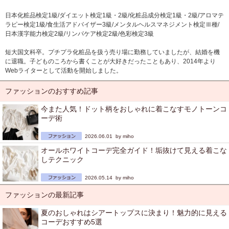
日本化粧品検定1級/ダイエット検定1級・2級/化粧品成分検定1級・2級/アロマテ
ラピー検定1級/食生活アドバイザー3級/メンタルヘルスマネジメント検定Ⅲ種/
日本漢字能力検定2級/リンパケア検定2級/色彩検定3級
短大国文科卒。プチプラ化粧品を扱う売り場に勤務していましたが、結婚を機
に退職。子どものころから書くことが大好きだったこともあり、2014年より
Webライターとして活動を開始しました。
ファッションのおすすめ記事
今また人気！ドット柄をおしゃれに着こなすモノトーンコ
ーデ術
2026.06.01 by
miho
オールホワイトコーデ完全ガイド！垢抜けて見える着こな
しテクニック
2026.05.14 by
miho
ファッションの最新記事
夏のおしゃれはシアートップスに決まり！魅力的に見える
コーデおすすめ5選