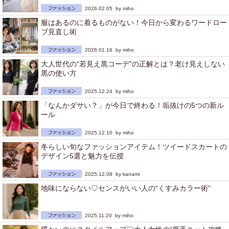
2026.02.05 by
miho
服はあるのに着るものがない！今日から変わるワードロー
ブ見直し術
2026.01.16 by
miho
大人世代の“若見え黒コーデ”の正解とは？老け見えしない
黒の使い方
2025.12.24 by
miho
「なんかダサい？」が今日で終わる！垢抜けの5つの新ル
ール
2025.12.10 by
miho
冬らしい旬なファッションアイテム！ツイードスカートの
デザイン5選と魅力を伝授
2025.12.08 by
kanami
地味にならない♡センスがいい人の“くすみカラー術”
2025.11.20 by
miho