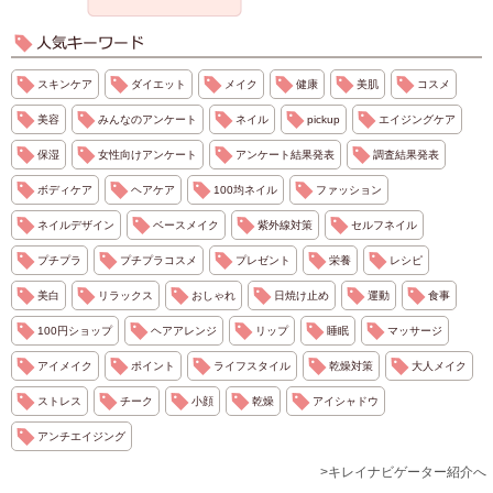
スキンケア
ダイエット
メイク
健康
美肌
コスメ
美容
みんなのアンケート
ネイル
pickup
エイジングケア
保湿
女性向けアンケート
アンケート結果発表
調査結果発表
ボディケア
ヘアケア
100均ネイル
ファッション
ネイルデザイン
ベースメイク
紫外線対策
セルフネイル
プチプラ
プチプラコスメ
プレゼント
栄養
レシピ
美白
リラックス
おしゃれ
日焼け止め
運動
食事
100円ショップ
ヘアアレンジ
リップ
睡眠
マッサージ
アイメイク
ポイント
ライフスタイル
乾燥対策
大人メイク
ストレス
チーク
小顔
乾燥
アイシャドウ
アンチエイジング
>キレイナビゲーター紹介へ