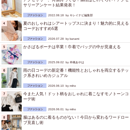
サリーアンケート結果発表！
2022.08.18 by
キレイナビ編集部
夏のおしゃれはシアートップスに決まり！魅力的に見える
コーデおすすめ5選
2026.07.28 by
kanami
かさばるポーチは卒業！巾着でバッグの中が見違える
2025.09.02 by
本橋あやは
雨の日コーデの新定番！機能性とおしゃれを両立するテッ
ク系きれいめカジュアル
2026.06.10 by
miho
今また人気！ドット柄をおしゃれに着こなすモノトーンコ
ーデ術
2026.06.01 by
miho
服はあるのに着るものがない！今日から変わるワードロー
ブ見直し術