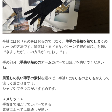
半袖にはおりものをはおるのではなく、
薄手の長袖を着てしまう
の
も一つの方法です。筆者はさまざまなパターンで腕の日焼けを防い
できましたが、この方法がいちおしです。
手の部分は
手袋や短めのアームカバー
で日焼けを防いでください
ね。
風通しの良い薄手の素材
を選べば、半袖+はおりものよりもかえって
涼しく過ごせますよ。
シャツやブラウスがおすすめです。
＜メリット＞
手首まで服だけでカバーできる
素材によっては風通しが良い