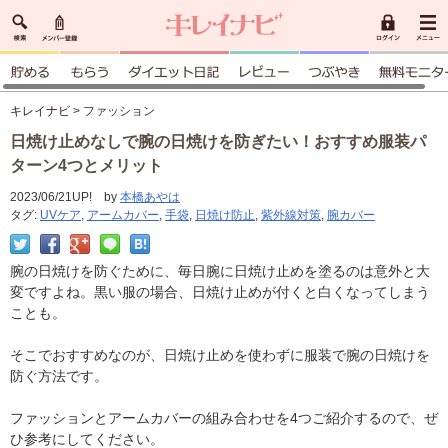
キレイナビ
> ファッション
日焼け止めなしで腕の日焼けを防ぎたい！おすすめ服装パ
ターン4つとメリット
2023/06/21UP! by
本橋あやは
タグ:
UVケア
,
アームカバー
,
手袋
,
日焼け防止
,
紫外線対策
,
腕カバー
腕の日焼けを防ぐために、毎日腕に日焼け止めを塗るのは意外と大
変ですよね。黒い服の場合、日焼け止めが付くと白くなってしまう
ことも。
そこでおすすめなのが、日焼け止めを使わずに服装で腕の日焼けを
防ぐ方法です。
ファッションとアームカバーの組み合わせを4つご紹介するので、ぜ
ひ参考にしてください。