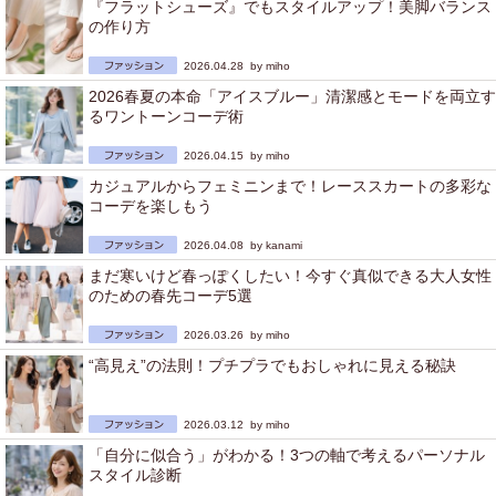
『フラットシューズ』でもスタイルアップ！美脚バランス
の作り方
2026.04.28 by
miho
2026春夏の本命「アイスブルー」清潔感とモードを両立す
るワントーンコーデ術
2026.04.15 by
miho
カジュアルからフェミニンまで！レーススカートの多彩な
コーデを楽しもう
2026.04.08 by
kanami
まだ寒いけど春っぽくしたい！今すぐ真似できる大人女性
のための春先コーデ5選
2026.03.26 by
miho
“高見え”の法則！プチプラでもおしゃれに見える秘訣
2026.03.12 by
miho
「自分に似合う」がわかる！3つの軸で考えるパーソナル
スタイル診断