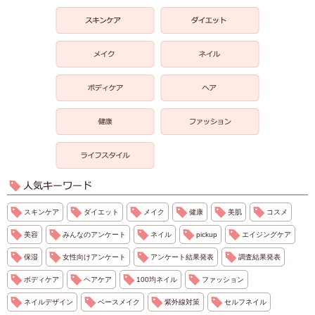
スキンケア
ダイエット
メイク
健康
美肌
コスメ
美容
みんなのアンケート
ネイル
pickup
エイジングケア
保湿
女性向けアンケート
アンケート結果発表
調査結果発表
ボディケア
ヘアケア
100均ネイル
ファッション
ネイルデザイン
ベースメイク
紫外線対策
セルフネイル