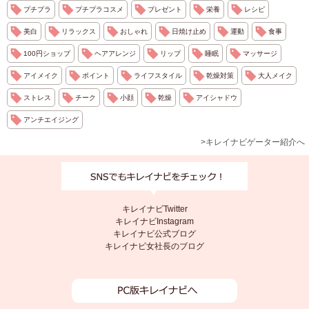
プチプラ
プチプラコスメ
プレゼント
栄養
レシピ
美白
リラックス
おしゃれ
日焼け止め
運動
食事
100円ショップ
ヘアアレンジ
リップ
睡眠
マッサージ
アイメイク
ポイント
ライフスタイル
乾燥対策
大人メイク
ストレス
チーク
小顔
乾燥
アイシャドウ
アンチエイジング
>キレイナビゲーター紹介へ
キレイナビTwitter
キレイナビInstagram
キレイナビ公式ブログ
キレイナビ女社長のブログ