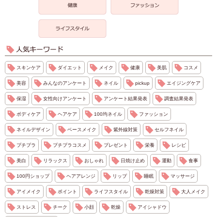
スキンケア
ダイエット
メイク
健康
美肌
コスメ
美容
みんなのアンケート
ネイル
pickup
エイジングケア
保湿
女性向けアンケート
アンケート結果発表
調査結果発表
ボディケア
ヘアケア
100均ネイル
ファッション
ネイルデザイン
ベースメイク
紫外線対策
セルフネイル
プチプラ
プチプラコスメ
プレゼント
栄養
レシピ
美白
リラックス
おしゃれ
日焼け止め
運動
食事
100円ショップ
ヘアアレンジ
リップ
睡眠
マッサージ
アイメイク
ポイント
ライフスタイル
乾燥対策
大人メイク
ストレス
チーク
小顔
乾燥
アイシャドウ