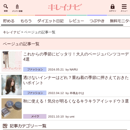
キレイナビ
> ベージュの記事一覧
ベージュの記事一覧
これからの季節にピッタリ！大人のベージュパンツコーデ
4選
2024.05.21 by
NARU
透けないインナーはどれ？重ね着の季節に押さえておきた
いポイント
2022.04.12 by
本橋あやは
秋に使える！気分が明るくなるキラキラアイシャドウ３選
2021.10.10 by
umi