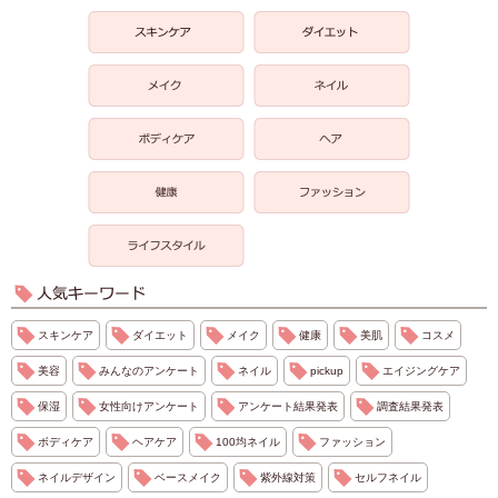
スキンケア
ダイエット
メイク
健康
美肌
コスメ
美容
みんなのアンケート
ネイル
pickup
エイジングケア
保湿
女性向けアンケート
アンケート結果発表
調査結果発表
ボディケア
ヘアケア
100均ネイル
ファッション
ネイルデザイン
ベースメイク
紫外線対策
セルフネイル