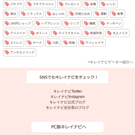
プチプラ
プチプラコスメ
プレゼント
栄養
レシピ
美白
リラックス
おしゃれ
日焼け止め
運動
食事
100円ショップ
ヘアアレンジ
リップ
睡眠
マッサージ
アイメイク
ポイント
ライフスタイル
乾燥対策
大人メイク
ストレス
チーク
小顔
乾燥
アイシャドウ
アンチエイジング
>キレイナビゲーター紹介へ
キレイナビTwitter
キレイナビInstagram
キレイナビ公式ブログ
キレイナビ女社長のブログ