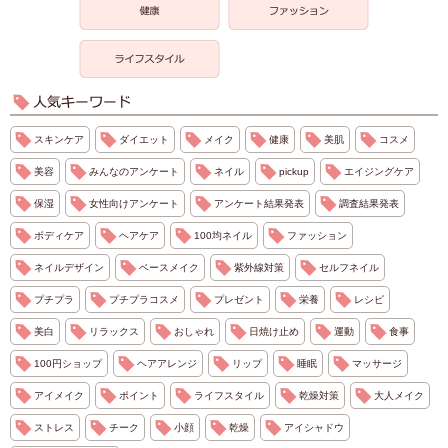
スキンケア
ダイエット
メイク
健康
美肌
コスメ
美容
みんなのアンケート
ネイル
pickup
エイジングケア
保湿
女性向けアンケート
アンケート結果発表
調査結果発表
ボディケア
ヘアケア
100均ネイル
ファッション
ネイルデザイン
ベースメイク
紫外線対策
セルフネイル
プチプラ
プチプラコスメ
プレゼント
栄養
レシピ
美白
リラックス
おしゃれ
日焼け止め
運動
食事
100円ショップ
ヘアアレンジ
リップ
睡眠
マッサージ
アイメイク
ポイント
ライフスタイル
乾燥対策
大人メイク
ストレス
チーク
小顔
乾燥
アイシャドウ