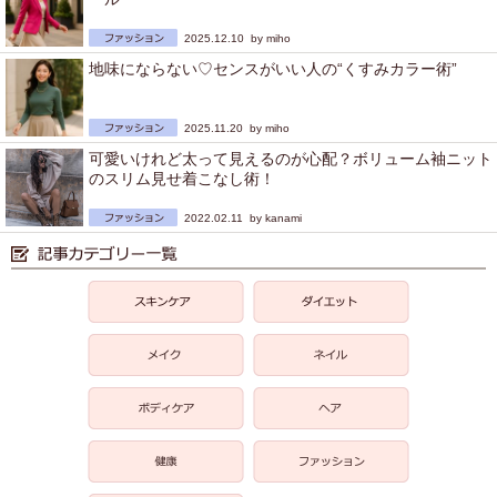
2025.12.10 by
miho
地味にならない♡センスがいい人の“くすみカラー術”
2025.11.20 by
miho
可愛いけれど太って見えるのが心配？ボリューム袖ニット
のスリム見せ着こなし術！
2022.02.11 by
kanami