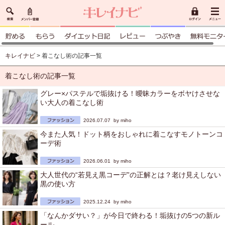
キレイナビ
> 着こなし術の記事一覧
着こなし術の記事一覧
グレー×パステルで垢抜ける！曖昧カラーをボヤけさせな
い大人の着こなし術
2026.07.07 by
miho
今また人気！ドット柄をおしゃれに着こなすモノトーンコ
ーデ術
2026.06.01 by
miho
大人世代の“若見え黒コーデ”の正解とは？老け見えしない
黒の使い方
2025.12.24 by
miho
「なんかダサい？」が今日で終わる！垢抜けの5つの新ル
ール