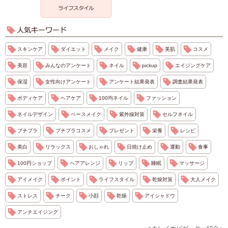
スキンケア
ダイエット
メイク
健康
美肌
コスメ
美容
みんなのアンケート
ネイル
pickup
エイジングケア
保湿
女性向けアンケート
アンケート結果発表
調査結果発表
ボディケア
ヘアケア
100均ネイル
ファッション
ネイルデザイン
ベースメイク
紫外線対策
セルフネイル
プチプラ
プチプラコスメ
プレゼント
栄養
レシピ
美白
リラックス
おしゃれ
日焼け止め
運動
食事
100円ショップ
ヘアアレンジ
リップ
睡眠
マッサージ
アイメイク
ポイント
ライフスタイル
乾燥対策
大人メイク
ストレス
チーク
小顔
乾燥
アイシャドウ
アンチエイジング