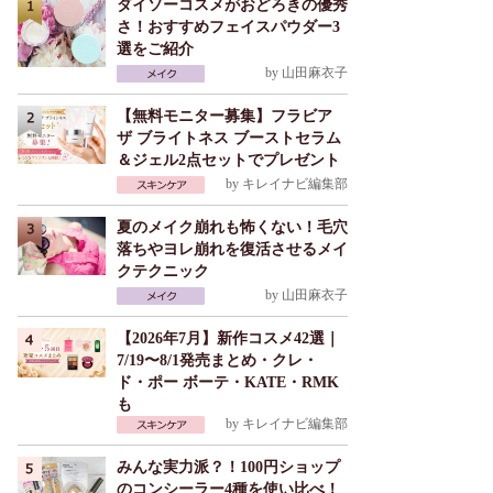
ダイソーコスメがおどろきの優秀
さ！おすすめフェイスパウダー3
選をご紹介
by
山田麻衣子
【無料モニター募集】フラビア
ザ ブライトネス ブーストセラム
＆ジェル2点セットでプレゼント
by
キレイナビ編集部
夏のメイク崩れも怖くない！毛穴
落ちやヨレ崩れを復活させるメイ
クテクニック
by
山田麻衣子
【2026年7月】新作コスメ42選｜
7/19〜8/1発売まとめ・クレ・
ド・ポー ボーテ・KATE・RMK
も
by
キレイナビ編集部
みんな実力派？！100円ショップ
のコンシーラー4種を使い比べ！