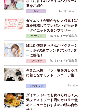
さ！おすすめフェイスパウダー3
選をご紹介
by
山田麻衣子
ダイエットが続かない人必見！写
真を投稿してプレゼントが当たる
「ダイエットスタンプラリー」
by
キレイナビ編集部
M!LK 佐野勇斗さんがドクターシ
ーラボ®の新ブランドアンバサダ
ーに就任！
by
キレイナビ編集部
今また人気！ドット柄をおしゃれ
に着こなすモノトーンコーデ術
by
miho
ダイエット中でも食べられる！人
気ファストフード店のカロリー低
めメニューとおすすめの組み合わ
せ方