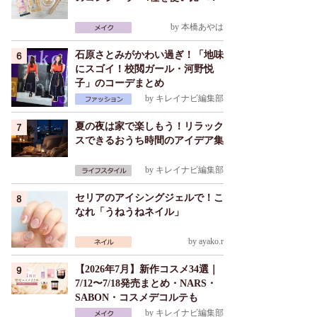
by
本橋あやは
石原さとみがかわい過ぎ！「地味
にスゴイ！校閲ガール・河野悦
子」のコーデまとめ
by
キレイナビ編集部
夏の夜は家で楽しもう！リラック
スできるおうち時間のアイデア集
by
キレイナビ編集部
セリアのアイシングジェルで！こ
なれ「うねうねネイル」
by
ayako.r
【2026年7月】新作コスメ34選｜
7/12〜7/18発売まとめ・NARS・
SABON・コスメデコルテも
by
キレイナビ編集部