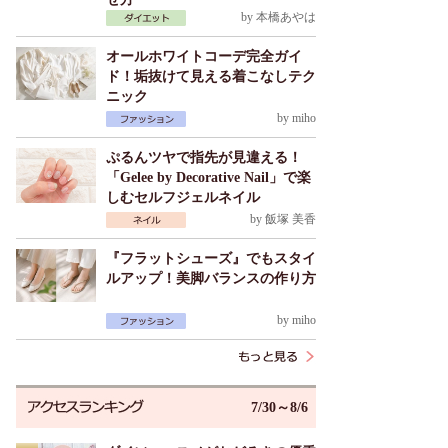
by
本橋あやは
オールホワイトコーデ完全ガイ
ド！垢抜けて見える着こなしテク
ニック
by
miho
ぷるんツヤで指先が見違える！
「Gelee by Decorative Nail」で楽
しむセルフジェルネイル
by
飯塚 美香
『フラットシューズ』でもスタイ
ルアップ！美脚バランスの作り方
by
miho
7/30～8/6