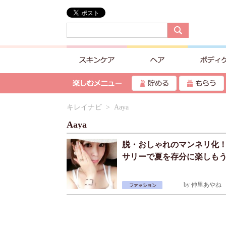
キレイナビ
> Aaya
Aaya
脱・おしゃれのマンネリ化
サリーで夏を存分に楽しも
by
仲里あやね
2