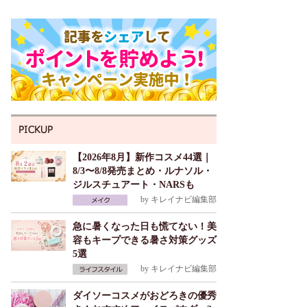
【2026年8月】新作コスメ44選｜
8/3〜8/8発売まとめ・ルナソル・
ジルスチュアート・NARSも
by
キレイナビ編集部
急に暑くなった日も慌てない！美
容もキープできる暑さ対策グッズ
5選
by
キレイナビ編集部
ダイソーコスメがおどろきの優秀