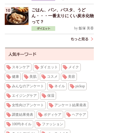
ごはん、パン、パスタ、うど
ん・・・一番太りにくい炭水化物
って？
by
飯塚 美香
スキンケア
ダイエット
メイク
健康
美肌
コスメ
美容
みんなのアンケート
ネイル
pickup
エイジングケア
保湿
女性向けアンケート
アンケート結果発表
調査結果発表
ボディケア
ヘアケア
100均ネイル
ファッション