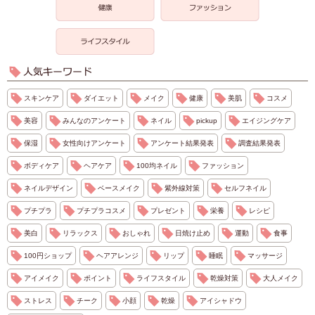
スキンケア
ダイエット
メイク
健康
美肌
コスメ
美容
みんなのアンケート
ネイル
pickup
エイジングケア
保湿
女性向けアンケート
アンケート結果発表
調査結果発表
ボディケア
ヘアケア
100均ネイル
ファッション
ネイルデザイン
ベースメイク
紫外線対策
セルフネイル
プチプラ
プチプラコスメ
プレゼント
栄養
レシピ
美白
リラックス
おしゃれ
日焼け止め
運動
食事
100円ショップ
ヘアアレンジ
リップ
睡眠
マッサージ
アイメイク
ポイント
ライフスタイル
乾燥対策
大人メイク
ストレス
チーク
小顔
乾燥
アイシャドウ