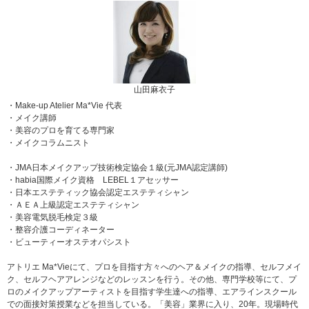
山田麻衣子
・Make-up Atelier Ma*Vie 代表
・メイク講師
・美容のプロを育てる専門家
・メイクコラムニスト
・JMA日本メイクアップ技術検定協会１級(元JMA認定講師)
・habia国際メイク資格 LEBEL１アセッサー
・日本エステティック協会認定エステティシャン
・ＡＥＡ上級認定エステティシャン
・美容電気脱毛検定３級
・整容介護コーディネーター
・ビューティーオステオパシスト
アトリエ Ma*Vieにて、プロを目指す方々へのヘア＆メイクの指導、セルフメイ
ク、セルフヘアアレンジなどのレッスンを行う。その他、専門学校等にて、プ
ロのメイクアップアーティストを目指す学生達への指導、エアラインスクール
での面接対策授業などを担当している。「美容」業界に入り、20年。現場時代