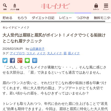
キレイナビ
> メイク
大人世代は眉頭と眉尻がポイント！メイクでつくる垢抜け
とこなれ眉テクニック
2026/02/19UP! by
山田麻衣子
タグ:
アイブロウ
,
コスメ
,
メイク
,
大人メイク
,
眉
,
眉メイク
「この人、とってもメイクが素敵だな・・・。」そんな風に感じさ
せる大部分は、「眉」で決まるといっても過言ではありません。
眉のバランスが良いと、それだけでこなれ感や垢抜け感を印象づけ
てくれます。特に大人世代の眉は、アップデートがとても大切で
す。若い頃からの眉を、今もひきずってはいませんか？
トレンドも取り入れつつ、年代に合わせた眉に仕上げることで“若見
え”効果も期待できますよ。今回は、眉頭と眉尻に特化した大人世代