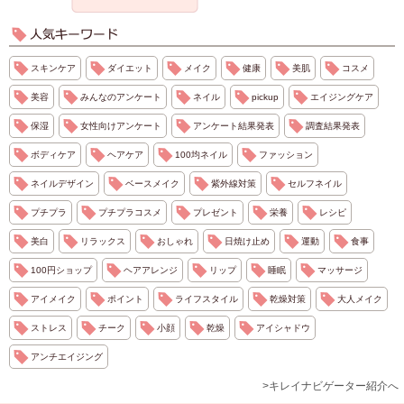
スキンケア
ダイエット
メイク
健康
美肌
コスメ
美容
みんなのアンケート
ネイル
pickup
エイジングケア
保湿
女性向けアンケート
アンケート結果発表
調査結果発表
ボディケア
ヘアケア
100均ネイル
ファッション
ネイルデザイン
ベースメイク
紫外線対策
セルフネイル
プチプラ
プチプラコスメ
プレゼント
栄養
レシピ
美白
リラックス
おしゃれ
日焼け止め
運動
食事
100円ショップ
ヘアアレンジ
リップ
睡眠
マッサージ
アイメイク
ポイント
ライフスタイル
乾燥対策
大人メイク
ストレス
チーク
小顔
乾燥
アイシャドウ
アンチエイジング
>キレイナビゲーター紹介へ