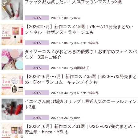
ブラック派も試したい！人気ブラウンマスカラ3選
2026.07.09 by
Ririe
【2026年7月】新作コスメ19選｜7/5〜7/11発売まとめ・
シャネル・セザンヌ・ラネージュも
2026.07.06 by
キレイナビ編集部
ダイソーコスメがおどろきの優秀さ！おすすめフェイスパ
ウダー3選をご紹介
2026.07.03 by
山田麻衣子
【2026年6月〜7月】新作コスメ35選｜6/30〜7/3発売まと
め・Dior・ランコム・キャンメイクも
2026.06.30 by
キレイナビ編集部
イエベさん向け垢抜けリップ！最近人気のコーラルティン
ト3選
2026.06.24 by
Ririe
【2026年6月】新作コスメ31選｜6/21〜6/27発売まとめ・
資生堂・hince・YSLも