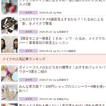
ナチュラルメイク派におすすめ！透け感がかわいい人気コ
スメ3選
2026.05.28 by
Ririe
これだけでマイナス5歳若見えするかも？！たるみによる
「影」をメイクで撃退
2026.05.22 by
山田麻衣子
【限定モニター募集】くすみ・シワ・たるみ、メイクでカ
バー！著者直伝の若見えレッスン
2026.05.14 by
キレイナビ編集部
メイクの人気記事ランキング
ダイソーコスメがおどろきの優秀さ！おすすめフェイスパ
ウダー3選をご紹介
2026.07.03 by
山田麻衣子
みんな実力派？！100円ショップのコンシーラー4種を使い
比べ！
2023.07.06 by
本橋あやは
夏のメイク崩れも怖くない！毛穴落ちやヨレ崩れを復活さ