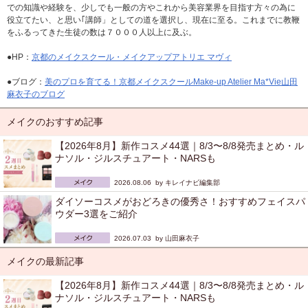
での知識や経験を、少しでも一般の方やこれから美容業界を目指す方々の為に
役立てたい、と思い｢講師」としての道を選択し、現在に至る。これまでに教鞭
をふるってきた生徒の数は７０００人以上に及ぶ。
●HP：
京都のメイクスクール・メイクアップアトリエ マヴィ
●ブログ：
美のプロを育てる！京都メイクスクールMake-up Atelier Ma*Vie山田
麻衣子のブログ
メイクのおすすめ記事
【2026年8月】新作コスメ44選｜8/3〜8/8発売まとめ・ル
ナソル・ジルスチュアート・NARSも
2026.08.06 by
キレイナビ編集部
ダイソーコスメがおどろきの優秀さ！おすすめフェイスパ
ウダー3選をご紹介
2026.07.03 by
山田麻衣子
メイクの最新記事
【2026年8月】新作コスメ44選｜8/3〜8/8発売まとめ・ル
ナソル・ジルスチュアート・NARSも