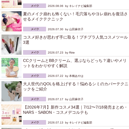
2026.08.06 by
キレイナビ編集部
夏のメイク崩れも怖くない！毛穴落ちやヨレ崩れを復活さ
せるメイクテクニック
2026.07.30 by
山田麻衣子
コスメ好きが思わず手に取る！プチプラ人気コスメツール
3選
2026.07.23 by
Ririe
CCクリームとBBクリーム、選ぶならどっち？違いやメリ
ットをわかりやすく解説
2026.07.22 by
本橋あやは
大人世代のQOLを格上げする！悩めるシミのカバーテクニ
ックをご紹介
2026.07.17 by
山田麻衣子
【2026年7月】新作コスメ34選｜7/12〜7/18発売まとめ・
NARS・SABON・コスメデコルテも
2026.07.13 by
キレイナビ編集部