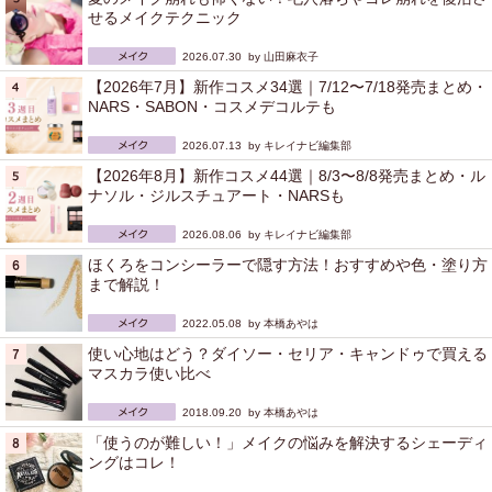
せるメイクテクニック
2026.07.30 by
山田麻衣子
【2026年7月】新作コスメ34選｜7/12〜7/18発売まとめ・
NARS・SABON・コスメデコルテも
2026.07.13 by
キレイナビ編集部
【2026年8月】新作コスメ44選｜8/3〜8/8発売まとめ・ル
ナソル・ジルスチュアート・NARSも
2026.08.06 by
キレイナビ編集部
ほくろをコンシーラーで隠す方法！おすすめや色・塗り方
まで解説！
2022.05.08 by
本橋あやは
使い心地はどう？ダイソー・セリア・キャンドゥで買える
マスカラ使い比べ
2018.09.20 by
本橋あやは
「使うのが難しい！」メイクの悩みを解決するシェーディ
ングはコレ！