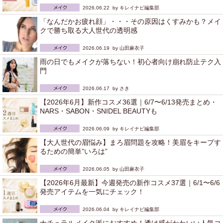
2026.06.22 by
キレイナビ編集部
「なんだかお疲れ顔」・・・その原因はくすみかも？メイ
クで勝ち取る大人世代の透明感
2026.06.19 by
山田麻衣子
雨の日でもメイクが落ちない！初心者向け崩れ防止テク入
門
2026.06.17 by
さき
【2026年6月】新作コスメ36選｜6/7〜6/13発売まとめ・
NARS・SABON・SNIDEL BEAUTYも
2026.06.09 by
キレイナビ編集部
【大人世代の眉悩み】まろ眉問題を攻略！美眉をキープす
るための簡単”いろは”
2026.06.05 by
山田麻衣子
【2026年6月最新】今週発売の新作コスメ37選｜6/1〜6/6
発売アイテムを一気にチェック！
2026.06.04 by
キレイナビ編集部