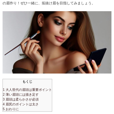
の眉作り！ぜひ一緒に、垢抜け眉を目指してみましょう。
もくじ
1 大人世代の眉頭は重要ポイント
2 薄い眉頭には描き足す
3 眉頭は柔らかさが必須
4 眉尻のポイントは太さ
5 おわりに