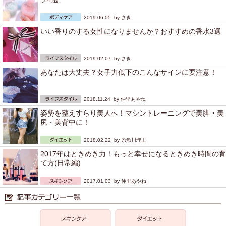
2019.06.05 by
さき
いい香りのする女性になりませんか？おすすめの香水3選
2019.02.07 by
さき
あなたは大丈夫？女子力低下のこんなサインに要注意！
2018.11.24 by
仲里あやね
姿勢を整えすらり美人へ！マシントレーニングで美脚・美
尻・美背中に！
2018.02.22 by
糸魚川理王
2017年はときめき力！もっと幸せになるときめき時間の育
て方(日常編)
2017.01.03 by
仲里あやね