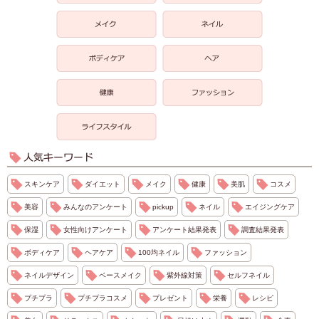
スキンケア
ダイエット
メイク
健康
美肌
コスメ
美容
みんなのアンケート
pickup
ネイル
エイジングケア
保湿
女性向けアンケート
アンケート結果発表
調査結果発表
ボディケア
ヘアケア
100均ネイル
ファッション
ネイルデザイン
ベースメイク
紫外線対策
セルフネイル
プチプラ
プチプラコスメ
プレゼント
栄養
レシピ