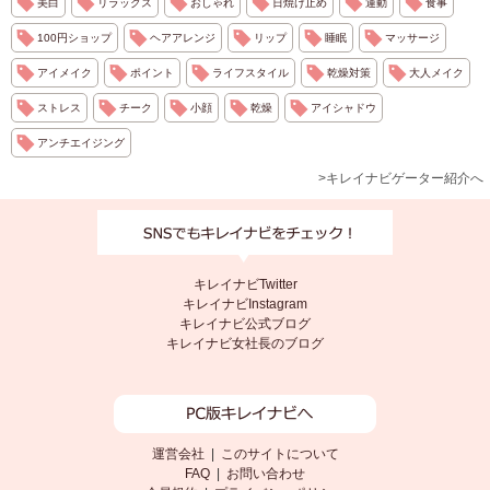
美白
リラックス
おしゃれ
日焼け止め
運動
食事
100円ショップ
ヘアアレンジ
リップ
睡眠
マッサージ
アイメイク
ポイント
ライフスタイル
乾燥対策
大人メイク
ストレス
チーク
小顔
乾燥
アイシャドウ
アンチエイジング
>キレイナビゲーター紹介へ
キレイナビTwitter
キレイナビInstagram
キレイナビ公式ブログ
キレイナビ女社長のブログ
運営会社
|
このサイトについて
FAQ
|
お問い合わせ