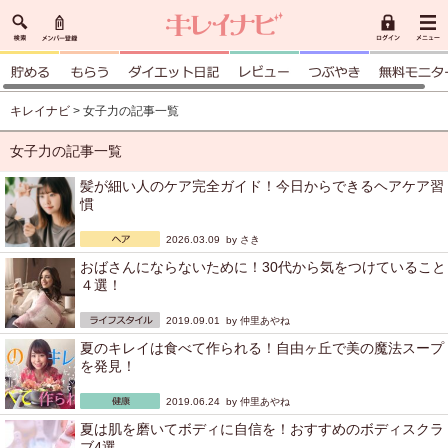
キレイナビ
> 女子力の記事一覧
女子力の記事一覧
髪が細い人のケア完全ガイド！今日からできるヘアケア習
慣
2026.03.09 by
さき
おばさんにならないために！30代から気をつけていること
４選！
2019.09.01 by
仲里あやね
夏のキレイは食べて作られる！自由ヶ丘で美の魔法スープ
を発見！
2019.06.24 by
仲里あやね
夏は肌を磨いてボディに自信を！おすすめのボディスクラ
ブ4選