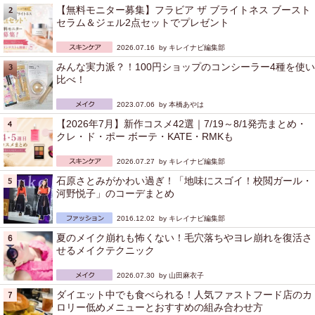
【無料モニター募集】フラビア ザ ブライトネス ブースト
セラム＆ジェル2点セットでプレゼント
2026.07.16 by
キレイナビ編集部
みんな実力派？！100円ショップのコンシーラー4種を使い
比べ！
2023.07.06 by
本橋あやは
【2026年7月】新作コスメ42選｜7/19～8/1発売まとめ・
クレ・ド・ポー ボーテ・KATE・RMKも
2026.07.27 by
キレイナビ編集部
石原さとみがかわい過ぎ！「地味にスゴイ！校閲ガール・
河野悦子」のコーデまとめ
2016.12.02 by
キレイナビ編集部
夏のメイク崩れも怖くない！毛穴落ちやヨレ崩れを復活さ
せるメイクテクニック
2026.07.30 by
山田麻衣子
ダイエット中でも食べられる！人気ファストフード店のカ
ロリー低めメニューとおすすめの組み合わせ方