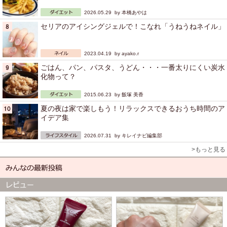
2026.05.29 by
本橋あやは
セリアのアイシングジェルで！こなれ「うねうねネイル」
2023.04.19 by
ayako.r
ごはん、パン、パスタ、うどん・・・一番太りにくい炭水
化物って？
2015.06.23 by
飯塚 美香
夏の夜は家で楽しもう！リラックスできるおうち時間のア
イデア集
2026.07.31 by
キレイナビ編集部
>もっと見る