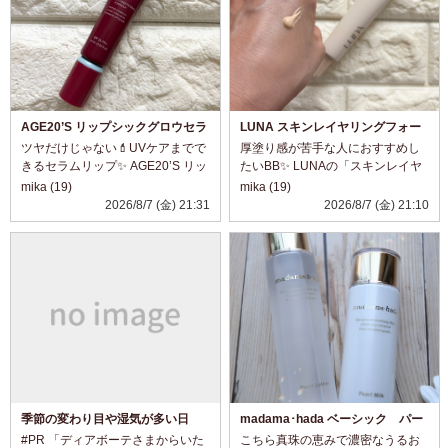
AGE20’S リップシックグロウセラ
LUNA スキンレイヤリングフォー
ム 09 Rouge Brick
ミュラBB
ツヤだけじゃない💄UVケアまでで
厚塗り感が苦手な人におすすめし
きるセラムリップ✨ AGE20’S リッ
たいBB✨ LUNAの「スキンレイヤ
プシックグロウセラム 09 Rouge
リングフォーミュラBB」を使って
mika (19)
mika (19)
Brickを使ってみました❤️ これ、見
みました💕 テクスチャーは、まる
2026/8/7 (金) 21:31
2026/8/7 (金) 21:10
た目はツヤ感たっぷりのリップな
で保湿クリームみたいにしっとり
んですが、実...
なめらか。するする伸びて肌にな
じ...
季節の変わり目や湿気が多い日
madama･hada ベーシック パー
に。
ルローション＆ミルク☆
#PR 「ディアボーテさまからいた
こちら真珠の恵みで濃密なうるお