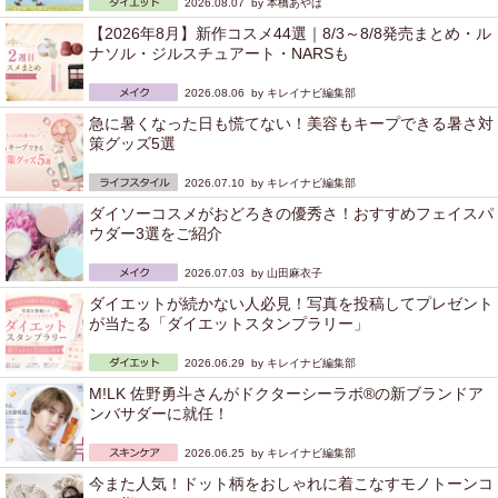
2026.08.07 by
本橋あやは
【2026年8月】新作コスメ44選｜8/3～8/8発売まとめ・ル
ナソル・ジルスチュアート・NARSも
2026.08.06 by
キレイナビ編集部
急に暑くなった日も慌てない！美容もキープできる暑さ対
策グッズ5選
2026.07.10 by
キレイナビ編集部
ダイソーコスメがおどろきの優秀さ！おすすめフェイスパ
ウダー3選をご紹介
2026.07.03 by
山田麻衣子
ダイエットが続かない人必見！写真を投稿してプレゼント
が当たる「ダイエットスタンプラリー」
2026.06.29 by
キレイナビ編集部
M!LK 佐野勇斗さんがドクターシーラボ®の新ブランドア
ンバサダーに就任！
2026.06.25 by
キレイナビ編集部
今また人気！ドット柄をおしゃれに着こなすモノトーンコ