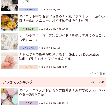
ーデ術
2026.06.01 by
miho
ダイエット中でも食べられる！人気ファストフード店のカ
ロリー低めメニューとおすすめの組み合わせ方
2026.05.29 by
本橋あやは
オールホワイトコーデ完全ガイド！垢抜けて見える着こな
しテクニック
2026.05.14 by
miho
ぷるんツヤで指先が見違える！「Gelee by Decorative
Nail」で楽しむセルフジェルネイル
2026.05.01 by
飯塚 美香
>もっと見る
8/1～8/8
ダイソーコスメがおどろきの優秀さ！おすすめフェイスパ
ウダー3選をご紹介
2026.07.03 by
山田麻衣子