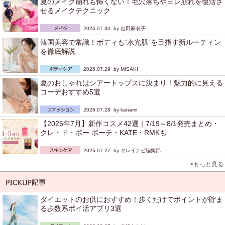
夏のメイク崩れも怖くない！毛穴落ちやヨレ崩れを復活さ
せるメイクテクニック
2026.07.30 by
山田麻衣子
韓国美容で常識！ボディも“水光肌”を目指す新ルーティン
を徹底解説
2026.07.29 by
MISAKI
夏のおしゃれはシアートップスに決まり！魅力的に見える
コーデおすすめ5選
2026.07.28 by
kanami
【2026年7月】新作コスメ42選｜7/19～8/1発売まとめ・
クレ・ド・ポー ボーテ・KATE・RMKも
2026.07.27 by
キレイナビ編集部
>もっと見る
ダイエットのお供におすすめ！歩くだけでポイントが貯ま
る歩数系ポイ活アプリ3選