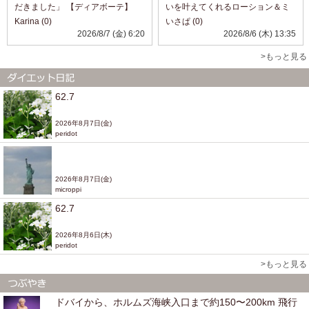
だきました」 【ディアボーテ】
いを叶えてくれるローション＆ミ
「オイルインシャンプー／コンデ
ルク。 ローションは透明で糸をひ
Karina (0)
いさぱ (0)
ィショナー(リッチ＆リペア)」
くほどトロミのあるテクスチャ。
2026/8/7 (金) 6:20
2026/8/6 (木) 13:35
@dearbeautehimawari_kracie 髪
こっくり濃厚でありながら、暑い
の広がりやパサつきが気になる日
日でも使いやすいスッキリ感！ 肌
>もっと見る
に、 自然...
へのなじみがよ...
62.7
2026年8月7日(金)
peridot
2026年8月7日(金)
microppi
62.7
2026年8月6日(木)
peridot
>もっと見る
ドバイから、ホルムズ海峡入口まで約150〜200km 飛行