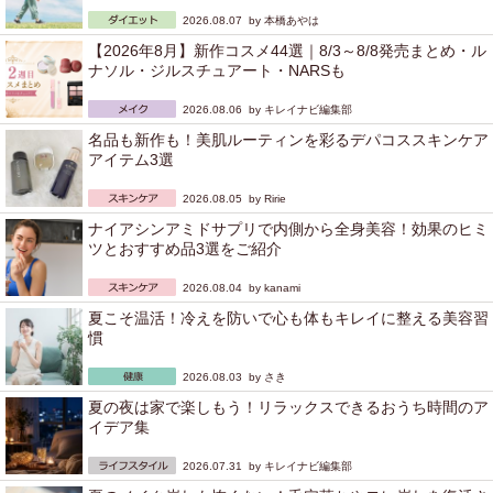
2026.08.07 by
本橋あやは
【2026年8月】新作コスメ44選｜8/3～8/8発売まとめ・ル
ナソル・ジルスチュアート・NARSも
2026.08.06 by
キレイナビ編集部
名品も新作も！美肌ルーティンを彩るデパコススキンケア
アイテム3選
2026.08.05 by
Ririe
ナイアシンアミドサプリで内側から全身美容！効果のヒミ
ツとおすすめ品3選をご紹介
2026.08.04 by
kanami
夏こそ温活！冷えを防いで心も体もキレイに整える美容習
慣
2026.08.03 by
さき
夏の夜は家で楽しもう！リラックスできるおうち時間のア
イデア集
2026.07.31 by
キレイナビ編集部