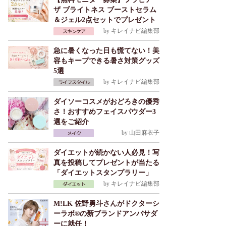
ザ ブライトネス ブーストセラム
＆ジェル2点セットでプレゼント
by
キレイナビ編集部
急に暑くなった日も慌てない！美
容もキープできる暑さ対策グッズ
5選
by
キレイナビ編集部
ダイソーコスメがおどろきの優秀
さ！おすすめフェイスパウダー3
選をご紹介
by
山田麻衣子
ダイエットが続かない人必見！写
真を投稿してプレゼントが当たる
「ダイエットスタンプラリー」
by
キレイナビ編集部
M!LK 佐野勇斗さんがドクターシ
ーラボ®の新ブランドアンバサダ
ーに就任！