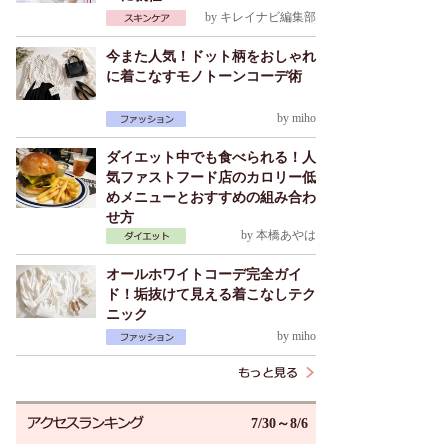
by
キレイナビ編集部
今また人気！ドット柄をおしゃれ
に着こなすモノトーンコーデ術
by
miho
ダイエット中でも食べられる！人
気ファストフード店のカロリー低
めメニューとおすすめの組み合わ
せ方
by
本橋あやは
オールホワイトコーデ完全ガイ
ド！垢抜けて見える着こなしテク
ニック
by
miho
7/30～8/6