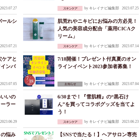
023.07.27
by
キレイナビ編集部
2023.07.25
パールシ
肌荒れやニキビにお悩みの方必見！
！
人気の美容成分配合「薬用CICAク
リーム」
023.07.21
by
キレイナビ編集部
2023.07.14
穴ケアと
7/18開催！プレゼント付真夏のオン
ツインバ
ラインイベント2023参加者募集！
023.07.05
by
キレイナビ編集部
2023.07.04
わいいの
6/30まで！『雪肌精』の“黒石け
カーラー
ん”を買ってコラボグッズを当てよ
う！
023.06.29
by
キレイナビ編集部
2023.06.23
クの悩み
【SNSで当たる！】ヘアサロン専売