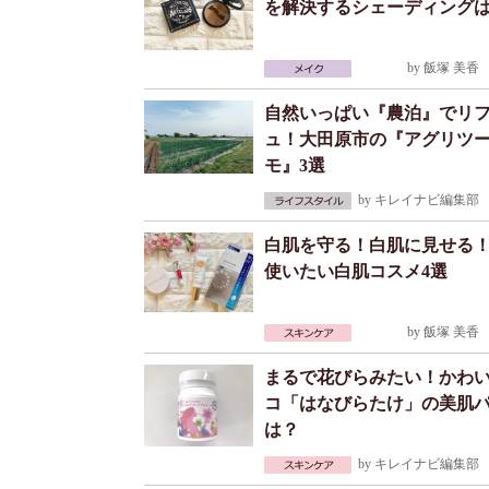
を解決するシェーディング
by
飯塚 美香
2
自然いっぱい『農泊』でリ
ュ！大田原市の『アグリツ
モ』3選
by
キレイナビ編集部
2
白肌を守る！白肌に見せる
使いたい白肌コスメ4選
by
飯塚 美香
2
まるで花びらみたい！かわ
コ「はなびらたけ」の美肌
は？
by
キレイナビ編集部
2