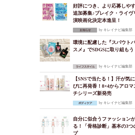
好評につき、より応募しや
追加募集♪ブレイク・ライヴ
演映画化決定本進呈！
by
キレイナビ編集部
2
環境に配慮した『スパウト
スメ』でSDGSに取り組もう
by
キレイナビ編集部
2
【SNSで当たる！】汗が気
びに再発香！8×4からアロマ
チシリーズ新発売
by
キレイナビ編集部
2
自分に似合うファッション
る！「骨格診断」基本の3つ
プ