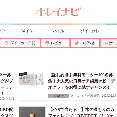
ター募
【謝礼付き】無料モニター100名募
ングがプ
集！大人気の口臭ケア歯磨き粉「デ
オーラテ
オグラ」をお得に試すチャンス！
ス！
by
キレイナビ編集部
2024.02.08
024.10.11
CBD配
【SNSで当たる！】木の温もりのカ
ックスグ
フェオレマグ「RIVERET（リヴェ