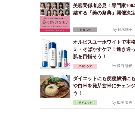
美容関係者必見！専門家100
結する「美の祭典」開催決
by
鈴木絢子
2
オルビスユーホワイトで本
ミ・そばかすケア！透き通
肌を目指そう！
by
澤田 瑞稀
2
ダイエットにも便秘解消に
や白米を発芽玄米にチェン
う！
by
飯塚 美香
2