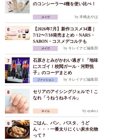
のコンシーラー4種を使い比べ！
by
本橋あやは
【2026年7月】新作コスメ34選｜
7/12〜7/18発売まとめ・NARS・
SABON・コスメデコルテも
by
キレイナビ編集部
石原さとみがかわい過ぎ！「地味
にスゴイ！校閲ガール・河野悦
子」のコーデまとめ
by
キレイナビ編集部
セリアのアイシングジェルで！こ
なれ「うねうねネイル」
by
ayako.r
ごはん、パン、パスタ、うど
ん・・・一番太りにくい炭水化物
って？