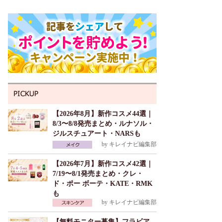
【2026年8月】新作コスメ44選｜
8/3〜8/8発売まとめ・ルナソル・
ジルスチュアート・NARSも
by
キレイナビ編集部
【2026年7月】新作コスメ42選｜
7/19〜8/1発売まとめ・クレ・
ド・ポー ボーテ・KATE・RMK
も
by
キレイナビ編集部
【無料モニター募集】フラビア