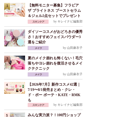
【無料モニター募集】フラビア
ザ ブライトネス ブーストセラム
＆ジェル2点セットでプレゼント
by
キレイナビ編集部
ダイソーコスメがおどろきの優秀
さ！おすすめフェイスパウダー3
選をご紹介
by
山田麻衣子
夏のメイク崩れも怖くない！毛穴
落ちやヨレ崩れを復活させるメイ
クテクニック
by
山田麻衣子
【2026年7月】新作コスメ42選｜
7/19〜8/1発売まとめ・クレ・
ド・ポー ボーテ・KATE・RMK
も
by
キレイナビ編集部
みんな実力派？！100円ショップ