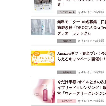
ミ！
by
キレイナビ編集部
2
無料モニター100名募集！口
歯磨き粉「DEOGLA Ora Tec
グラオーラテック)」
by
キレイナビ編集部
2
Amazonギフト券全プレ！
らえるキャンペーン開催中
by
キレイナビ編集部
2
今だけ半額♪オイルと水の次
イブリッドクレンジング！
堂「ウォータリークレンジ
by
キレイナビ編集部
2