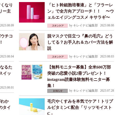
すくなり
「ヒト幹細胞培養液」と「フラーレ
リー主
ン」で全方向アプローチ！！ 〜ウ
ェルエイジングコスメ キサラギ〜
023.08.09
by
キレイナビ編集部
2023.08.08
パウチコ
脱マスクで目立つ『鼻の毛穴』どう
！
してる？お手入れ＆カバー方法を解
説
023.08.04
by
キレイナビ編集部
2023.08.03
になるた
【無料モニター募集】全米600万部
スイッ
突破の恋愛小説2冊プレゼント！
instagram読書体験無料モニター募
集！
023.08.01
by
キレイナビ編集部
2023.07.28
がわか
毛穴やくすみを本気でケア！トリプ
のタイ
ルビタミンC配合「リッツモイスト
C」