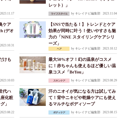
レット）」
023.11.17
by
キレイナビ編集部
2023.11.04
臭ケア
【SNSで当たる！】トレンドとケア
h (デオ
効果が同時に叶う！使いやすさも魅
力の「NiNE スタイリングケアシリ
ーズ」
023.10.31
by
キレイナビ編集部
2023.10.12
今だけも
最大50%オフ！幻の温泉がコスメ
！
に！赤ちゃんも使えるほど優しい温
泉コスメ「BeYou」
023.10.03
by
キレイナビ編集部
2023.08.29
世代ハ
汗のニオイが気になる方は試してみ
銀座化粧
て！背中ニキビや乾燥ケアにも使え
ング」
るマルチなボディソープ
023.08.22
by
キレイナビ編集部
2023.08.15