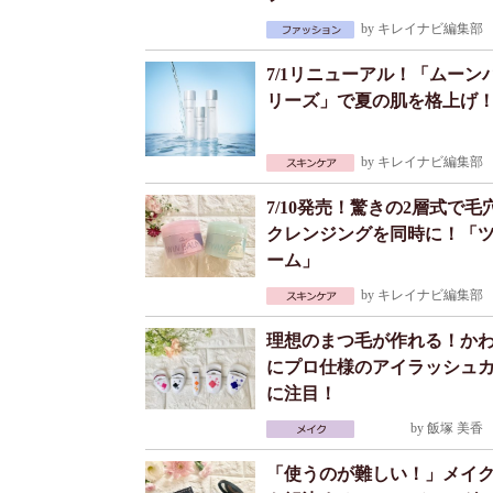
by
キレイナビ編集部
2
7/1リニューアル！「ムーン
リーズ」で夏の肌を格上げ
by
キレイナビ編集部
2
7/10発売！驚きの2層式で毛
クレンジングを同時に！「
ーム」
by
キレイナビ編集部
2
理想のまつ毛が作れる！か
にプロ仕様のアイラッシュ
に注目！
by
飯塚 美香
2
「使うのが難しい！」メイ