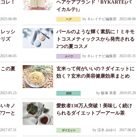
はコレ！
ヘアケアブランド「BYKARTE(バ
イカルテ)」
023.06.09
by
キレイナビ編集部
2023.06.06
フレッシ
パールのような輝く素肌に！ミキモ
ーリズ
トコスメティックスから発売される
2つの夏コスメ
023.06.05
by
キレイナビ編集部
2023.05.31
！この夏
玄米って何がいいの？ダイエットに
効く？玄米の美容健康効果まとめ
023.05.23
by
飯塚 美香
2019.05.29
いいキノ
愛飲者138万人突破！美味しく続け
パワーと
られるダイエットプーアール茶
017.07.31
by
涼木 みゆり
2017.06.05