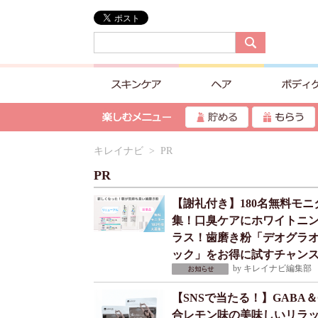
キレイナビ
> PR
PR
【謝礼付き】180名無料モニ
集！口臭ケアにホワイトニ
ラス！歯磨き粉「デオグラ
ック」をお得に試すチャン
by
キレイナビ編集部
2
【SNSで当たる！】GABA＆
合レモン味の美味しいリラ