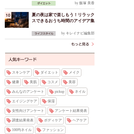
by
飯塚 美香
夏の夜は家で楽しもう！リラック
スできるおうち時間のアイデア集
by
キレイナビ編集部
スキンケア
ダイエット
メイク
健康
美肌
コスメ
美容
みんなのアンケート
pickup
ネイル
エイジングケア
保湿
女性向けアンケート
アンケート結果発表
調査結果発表
ボディケア
ヘアケア
100均ネイル
ファッション