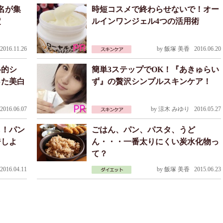
名が集
時短コスメで終わらせないで！オー
定
ルインワンジェル4つの活用術
016.11.26
by
飯塚 美香
2016.06.20
格的シ
簡単3ステップでOK！『あきゅらい
った美白
ず』の贅沢シンプルスキンケア！
016.06.07
by
涼木 みゆり
2016.05.27
も！パン
ごはん、パン、パスタ、うど
ジしよ
ん・・・一番太りにくい炭水化物っ
て？
016.04.11
by
飯塚 美香
2015.06.23