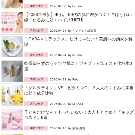
2026.04.30 by
kanami
【2026年最新】40代・50代の肌に差がつく！？ほうれい
線・たるみに効くハイフ(HIFU)
2026.04.24 by
キレイナビ編集部
「GABA＝リラックス」だけじゃない！美肌への効果を解
説
2026.04.24 by
kanami
乾燥知らずのうるツヤ肌に！プチプラ人気ミスト化粧水3
選
2026.04.23 by
Ririe
「グルタチオン」VS「ビタミンC」？大人のくすみに本当
に効く成分比較
2026.04.20 by
MISAKI
子どもだけなんてもったいない！大人もときめく『キッズ
コスメ』5選
2026.04.16 by
飯塚 美香