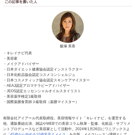
飯塚 美香
・キレイナビ代表
・美容家
・メイクアドバイザー
・日本ダイエット健康協会認定インストラクター
・日本化粧品協会認定コスメコンシェルジュ
・日本コスメティック協会認定スキンケアマイスター
・AEAJ認定アロマテラピーアドバイザー
・JEOS認定エッセンシャルオイルスタイリスト
・美容薬学検定1級取得
・国際薬膳食育師３級取得（薬膳マイスター）
有限会社アイアール代表取締役。美容情報サイト「キレイナビ」を運営する
他、通販番組出演、雑誌やWEBでの美容コラム執筆・監修、化粧品・サプリメ
ントプロデュースなど美容家として活動中。2024年1月26日にワニブックスよ
り
「45歳から始める10歳若見えメイク」
を出版。メイクレッスン講師として、