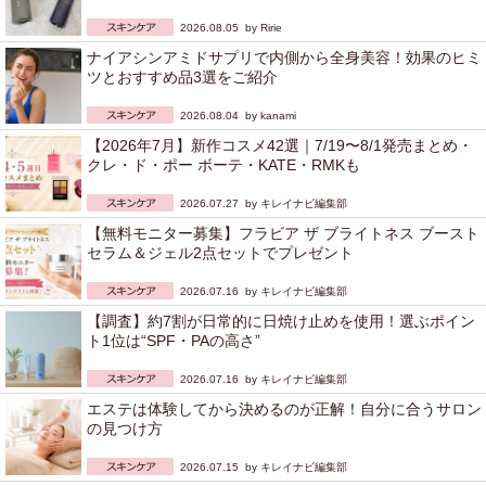
2026.08.05 by
Ririe
ナイアシンアミドサプリで内側から全身美容！効果のヒミ
ツとおすすめ品3選をご紹介
2026.08.04 by
kanami
【2026年7月】新作コスメ42選｜7/19〜8/1発売まとめ・
クレ・ド・ポー ボーテ・KATE・RMKも
2026.07.27 by
キレイナビ編集部
【無料モニター募集】フラビア ザ ブライトネス ブースト
セラム＆ジェル2点セットでプレゼント
2026.07.16 by
キレイナビ編集部
【調査】約7割が日常的に日焼け止めを使用！選ぶポイン
ト1位は“SPF・PAの高さ”
2026.07.16 by
キレイナビ編集部
エステは体験してから決めるのが正解！自分に合うサロン
の見つけ方
2026.07.15 by
キレイナビ編集部