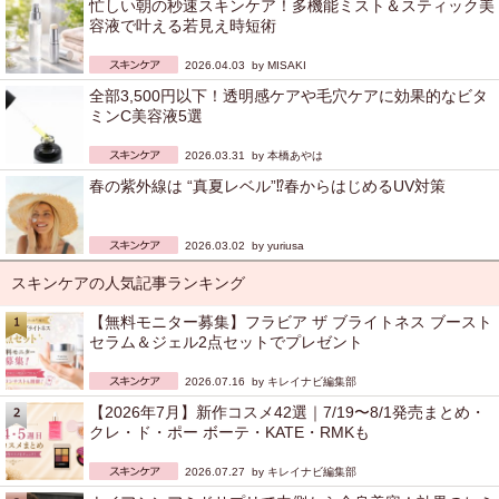
忙しい朝の秒速スキンケア！多機能ミスト＆スティック美
容液で叶える若見え時短術
2026.04.03 by
MISAKI
全部3,500円以下！透明感ケアや毛穴ケアに効果的なビタ
ミンC美容液5選
2026.03.31 by
本橋あやは
春の紫外線は “真夏レベル”⁉︎春からはじめるUV対策
2026.03.02 by
yuriusa
スキンケアの人気記事ランキング
【無料モニター募集】フラビア ザ ブライトネス ブースト
セラム＆ジェル2点セットでプレゼント
2026.07.16 by
キレイナビ編集部
【2026年7月】新作コスメ42選｜7/19〜8/1発売まとめ・
クレ・ド・ポー ボーテ・KATE・RMKも
2026.07.27 by
キレイナビ編集部