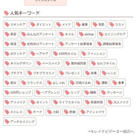
スキンケア
ダイエット
メイク
健康
美肌
コスメ
美容
みんなのアンケート
ネイル
pickup
エイジングケア
保湿
女性向けアンケート
アンケート結果発表
調査結果発表
ボディケア
ヘアケア
100均ネイル
ファッション
ネイルデザイン
ベースメイク
紫外線対策
セルフネイル
プチプラ
プチプラコスメ
プレゼント
栄養
レシピ
美白
リラックス
おしゃれ
日焼け止め
運動
食事
100円ショップ
ヘアアレンジ
リップ
睡眠
マッサージ
アイメイク
ポイント
ライフスタイル
乾燥対策
大人メイク
ストレス
チーク
小顔
乾燥
アイシャドウ
アンチエイジング
>キレイナビゲーター紹介へ