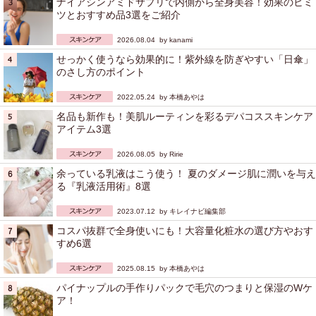
ナイアシンアミドサプリで内側から全身美容！効果のヒミ
ツとおすすめ品3選をご紹介
2026.08.04 by
kanami
せっかく使うなら効果的に！紫外線を防ぎやすい「日傘」
のさし方のポイント
2022.05.24 by
本橋あやは
名品も新作も！美肌ルーティンを彩るデパコススキンケア
アイテム3選
2026.08.05 by
Ririe
余っている乳液はこう使う！ 夏のダメージ肌に潤いを与え
る『乳液活用術』8選
2023.07.12 by
キレイナビ編集部
コスパ抜群で全身使いにも！大容量化粧水の選び方やおす
すめ6選
2025.08.15 by
本橋あやは
パイナップルの手作りパックで毛穴のつまりと保湿のWケ
ア！