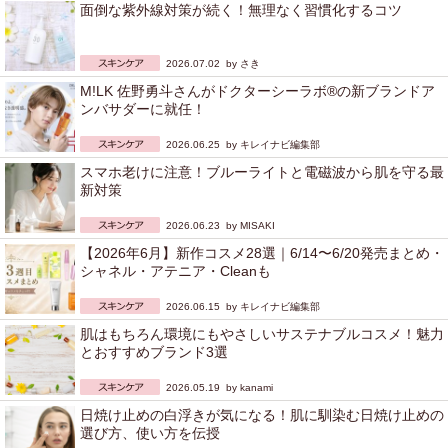
面倒な紫外線対策が続く！無理なく習慣化するコツ
2026.07.02 by
さき
M!LK 佐野勇斗さんがドクターシーラボ®の新ブランドア
ンバサダーに就任！
2026.06.25 by
キレイナビ編集部
スマホ老けに注意！ブルーライトと電磁波から肌を守る最
新対策
2026.06.23 by
MISAKI
【2026年6月】新作コスメ28選｜6/14〜6/20発売まとめ・
シャネル・アテニア・Cleanも
2026.06.15 by
キレイナビ編集部
肌はもちろん環境にもやさしいサステナブルコスメ！魅力
とおすすめブランド3選
2026.05.19 by
kanami
日焼け止めの白浮きが気になる！肌に馴染む日焼け止めの
選び方、使い方を伝授