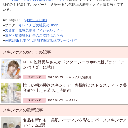
肌悩みを解決してハッピーを引き寄せる40代以上の若見えメイク法を教えてて
いる。
●Instagram：
@biyoukamika
●ブログ：
キレイナビ女社長のDiary
●
美容家・飯塚美香オフィシャルサイト
●
講演・監修等お仕事のご依頼はこちら
●
公式LINEお友だち追加で限定動画プレゼント中
スキンケアのおすすめ記事
M!LK 佐野勇斗さんがドクターシーラボ®の新ブランドア
ンバサダーに就任！
2026.06.25 by
キレイナビ編集部
忙しい朝の秒速スキンケア！多機能ミスト＆スティック美
容液で叶える若見え時短術
2026.04.03 by
MISAKI
スキンケアの最新記事
名品も新作も！美肌ルーティンを彩るデパコススキンケア
アイテム3選