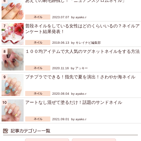
あえての刷毛跡残し！「ニュアンスクロムネイル」
2023.07.07 by
ayako.r
普段ネイルをしている女性はどのくらいいるの？ネイルア
ンケート結果発表！
2019.06.13 by
キレイナビ編集部
１００均アイテムで大人気のマグネットネイルをする方法
2020.11.16 by
アッキー
プチプラでできる！指先で夏を演出！さわやか海ネイル
2020.08.04 by
ayako.r
アートなし混ぜて塗るだけ！話題のサンドネイル
2021.09.01 by
ayako.r