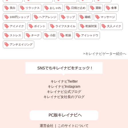
美白
リラックス
おしゃれ
日焼け止め
運動
食事
100円ショップ
ヘアアレンジ
リップ
睡眠
マッサージ
アイメイク
ポイント
ライフスタイル
乾燥対策
大人メイク
ストレス
チーク
小顔
乾燥
アイシャドウ
アンチエイジング
>キレイナビゲーター紹介へ
キレイナビTwitter
キレイナビInstagram
キレイナビ公式ブログ
キレイナビ女社長のブログ
運営会社
|
このサイトについて