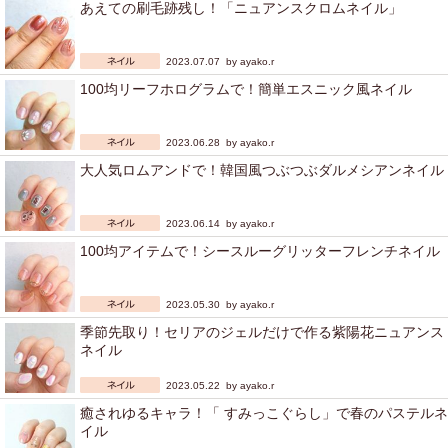
あえての刷毛跡残し！「ニュアンスクロムネイル」
2023.07.07 by
ayako.r
100均リーフホログラムで！簡単エスニック風ネイル
2023.06.28 by
ayako.r
大人気ロムアンドで！韓国風つぶつぶダルメシアンネイル
2023.06.14 by
ayako.r
100均アイテムで！シースルーグリッターフレンチネイル
2023.05.30 by
ayako.r
季節先取り！セリアのジェルだけで作る紫陽花ニュアンス
ネイル
2023.05.22 by
ayako.r
癒されゆるキャラ！「 すみっこぐらし」で春のパステルネ
イル