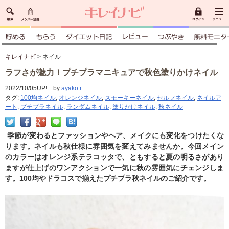
キレイナビ
> ネイル
ラフさが魅力！プチプラマニキュアで秋色塗りかけネイル
2022/10/05UP! by
ayako.r
タグ:
100均ネイル
,
オレンジネイル
,
スモーキーネイル
,
セルフネイル
,
ネイルア
ート
,
プチプラネイル
,
ランダムネイル
,
塗りかけネイル
,
秋ネイル
季節が変わるとファッションやヘア、メイクにも変化をつけたくな
ります。ネイルも秋仕様に雰囲気を変えてみませんか。今回メイン
のカラーはオレンジ系テラコッタで、ともすると夏の明るさがあり
ますが仕上げのワンアクションで一気に秋の雰囲気にチェンジしま
す。100均やドラコスで揃えたプチプラ秋ネイルのご紹介です。