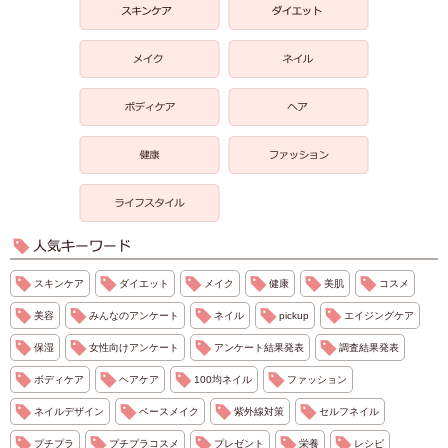
スキンケア
ダイエット
メイク
健康
美肌
コスメ
美容
みんなのアンケート
ネイル
pickup
エイジングケア
保湿
女性向けアンケート
アンケート結果発表
調査結果発表
ボディケア
ヘアケア
100均ネイル
ファッション
ネイルデザイン
ベースメイク
紫外線対策
セルフネイル
プチプラ
プチプラコスメ
プレゼント
栄養
レシピ