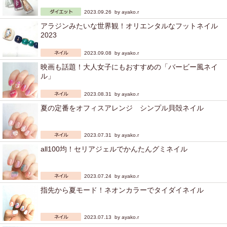
2023.09.26 by
ayako.r
アラジンみたいな世界観！オリエンタルなフットネイル
2023
2023.09.08 by
ayako.r
映画も話題！大人女子にもおすすめの「バービー風ネイ
ル」
2023.08.31 by
ayako.r
夏の定番をオフィスアレンジ シンプル貝殻ネイル
2023.07.31 by
ayako.r
all100均！セリアジェルでかんたんグミネイル
2023.07.24 by
ayako.r
指先から夏モード！ネオンカラーでタイダイネイル
2023.07.13 by
ayako.r