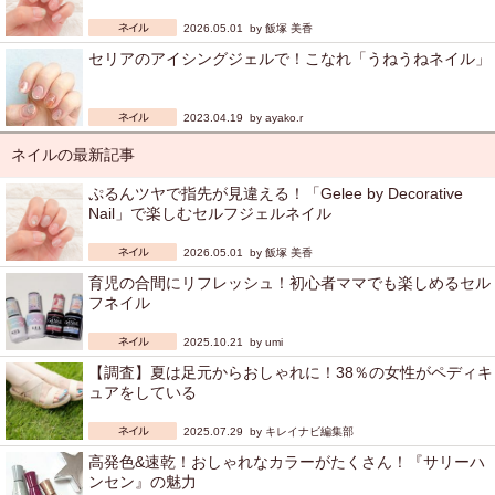
2026.05.01 by
飯塚 美香
セリアのアイシングジェルで！こなれ「うねうねネイル」
2023.04.19 by
ayako.r
ネイルの最新記事
ぷるんツヤで指先が見違える！「Gelee by Decorative
Nail」で楽しむセルフジェルネイル
2026.05.01 by
飯塚 美香
育児の合間にリフレッシュ！初心者ママでも楽しめるセル
フネイル
2025.10.21 by
umi
【調査】夏は足元からおしゃれに！38％の女性がペディキ
ュアをしている
2025.07.29 by
キレイナビ編集部
高発色&速乾！おしゃれなカラーがたくさん！『サリーハ
ンセン』の魅力