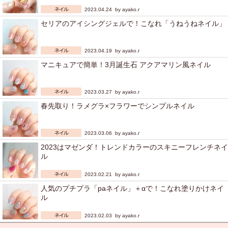
2023.04.24 by
ayako.r
セリアのアイシングジェルで！こなれ「うねうねネイル」
2023.04.19 by
ayako.r
マニキュアで簡単！3月誕生石 アクアマリン風ネイル
2023.03.27 by
ayako.r
春先取り！ラメグラ×フラワーでシンプルネイル
2023.03.06 by
ayako.r
2023はマゼンダ！トレンドカラーのスキニーフレンチネイ
ル
2023.02.21 by
ayako.r
人気のプチプラ「paネイル」＋αで！こなれ塗りかけネイ
ル
2023.02.03 by
ayako.r