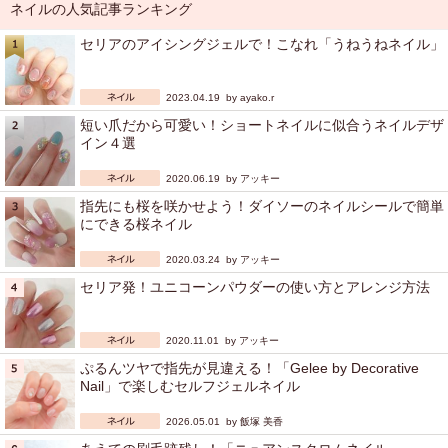
ネイルの人気記事ランキング
セリアのアイシングジェルで！こなれ「うねうねネイル」
2023.04.19 by
ayako.r
短い爪だから可愛い！ショートネイルに似合うネイルデザ
イン４選
2020.06.19 by
アッキー
指先にも桜を咲かせよう！ダイソーのネイルシールで簡単
にできる桜ネイル
2020.03.24 by
アッキー
セリア発！ユニコーンパウダーの使い方とアレンジ方法
2020.11.01 by
アッキー
ぷるんツヤで指先が見違える！「Gelee by Decorative
Nail」で楽しむセルフジェルネイル
2026.05.01 by
飯塚 美香