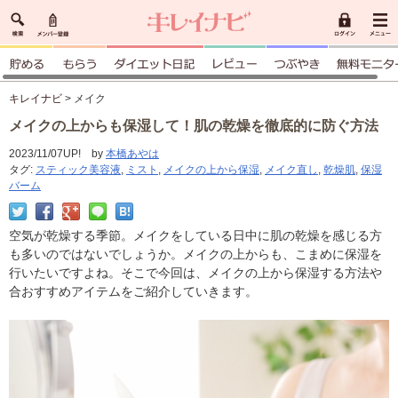
キレイナビ
> メイク
メイクの上からも保湿して！肌の乾燥を徹底的に防ぐ方法
2023/11/07UP! by
本橋あやは
タグ:
スティック美容液
,
ミスト
,
メイクの上から保湿
,
メイク直し
,
乾燥肌
,
保湿
バーム
空気が乾燥する季節。メイクをしている日中に肌の乾燥を感じる方
も多いのではないでしょうか。メイクの上からも、こまめに保湿を
行いたいですよね。そこで今回は、メイクの上から保湿する方法や
合おすすめアイテムをご紹介していきます。