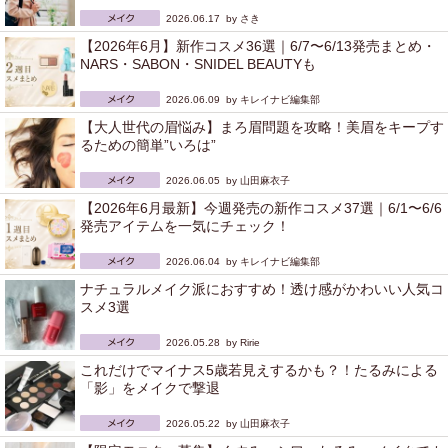
2026.06.17 by
さき
【2026年6月】新作コスメ36選｜6/7〜6/13発売まとめ・
NARS・SABON・SNIDEL BEAUTYも
2026.06.09 by
キレイナビ編集部
【大人世代の眉悩み】まろ眉問題を攻略！美眉をキープす
るための簡単”いろは”
2026.06.05 by
山田麻衣子
【2026年6月最新】今週発売の新作コスメ37選｜6/1〜6/6
発売アイテムを一気にチェック！
2026.06.04 by
キレイナビ編集部
ナチュラルメイク派におすすめ！透け感がかわいい人気コ
スメ3選
2026.05.28 by
Ririe
これだけでマイナス5歳若見えするかも？！たるみによる
「影」をメイクで撃退
2026.05.22 by
山田麻衣子