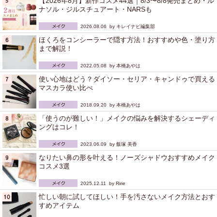
【2026年8月】新作コスメ44選｜8/3〜8/8発売まとめ・ル
ナソル・ジルスチュアート・NARSも
2026.08.06 by
キレイナビ編集部
ほくろをコンシーラーで隠す方法！おすすめや色・塗り方
まで解説！
2022.05.08 by
本橋あやは
使い心地はどう？ダイソー・セリア・キャンドゥで買える
マスカラ使い比べ
2018.09.20 by
本橋あやは
「使うのが難しい！」メイクの悩みを解決するシェーディ
ングはコレ！
2023.06.09 by
飯塚 美香
なりたい鼻の形を叶える！ノーズシャドウおすすめメイク
コスメ3選
2025.12.11 by
Ririe
忙しい朝に試してほしい！手を汚さないメイク方法とおす
すめアイテム