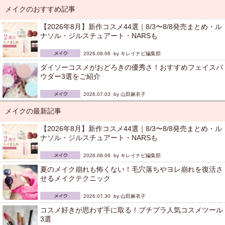
メイクのおすすめ記事
【2026年8月】新作コスメ44選｜8/3〜8/8発売まとめ・ル
ナソル・ジルスチュアート・NARSも
2026.08.06 by
キレイナビ編集部
ダイソーコスメがおどろきの優秀さ！おすすめフェイスパ
ウダー3選をご紹介
2026.07.03 by
山田麻衣子
メイクの最新記事
【2026年8月】新作コスメ44選｜8/3〜8/8発売まとめ・ル
ナソル・ジルスチュアート・NARSも
2026.08.06 by
キレイナビ編集部
夏のメイク崩れも怖くない！毛穴落ちやヨレ崩れを復活さ
せるメイクテクニック
2026.07.30 by
山田麻衣子
コスメ好きが思わず手に取る！プチプラ人気コスメツール
3選