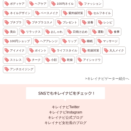
ボディケア
ヘアケア
100均ネイル
ファッション
ネイルデザイン
ベースメイク
紫外線対策
セルフネイル
プチプラ
プチプラコスメ
プレゼント
栄養
レシピ
美白
リラックス
おしゃれ
日焼け止め
運動
食事
100円ショップ
ヘアアレンジ
リップ
睡眠
マッサージ
アイメイク
ポイント
ライフスタイル
乾燥対策
大人メイク
ストレス
チーク
小顔
乾燥
アイシャドウ
アンチエイジング
>キレイナビゲーター紹介へ
キレイナビTwitter
キレイナビInstagram
キレイナビ公式ブログ
キレイナビ女社長のブログ