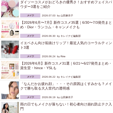
ダイソーコスメがおどろきの優秀さ！おすすめフェイスパ
ウダー3選をご紹介
2026.07.03 by
山田麻衣子
【2026年6月〜7月】新作コスメ35選｜6/30〜7/3発売まと
め・Dior・ランコム・キャンメイクも
2026.06.30 by
キレイナビ編集部
イエベさん向け垢抜けリップ！最近人気のコーラルティン
ト3選
2026.06.24 by
Ririe
【2026年6月】新作コスメ31選｜6/21〜6/27発売まとめ・
資生堂・hince・YSLも
2026.06.22 by
キレイナビ編集部
「なんだかお疲れ顔」・・・その原因はくすみかも？メイ
クで勝ち取る大人世代の透明感
2026.06.19 by
山田麻衣子
雨の日でもメイクが落ちない！初心者向け崩れ防止テク入
門