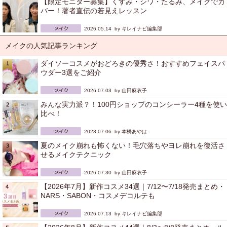
【限定モニター募集】くすみ・シワ・たるみ、メイクでカ
バー！著者直伝の若見えレッスン
2026.05.14 by
キレイナビ編集部
メイクの人気記事ランキング
ダイソーコスメがおどろきの優秀さ！おすすめフェイスパ
ウダー3選をご紹介
2026.07.03 by
山田麻衣子
みんな実力派？！100円ショップのコンシーラー4種を使い
比べ！
2023.07.06 by
本橋あやは
夏のメイク崩れも怖くない！毛穴落ちやヨレ崩れを復活さ
せるメイクテクニック
2026.07.30 by
山田麻衣子
【2026年7月】新作コスメ34選｜7/12〜7/18発売まとめ・
NARS・SABON・コスメデコルテも
2026.07.13 by
キレイナビ編集部