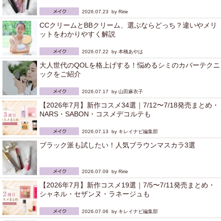
2026.07.23 by
Ririe
CCクリームとBBクリーム、選ぶならどっち？違いやメリ
ットをわかりやすく解説
2026.07.22 by
本橋あやは
大人世代のQOLを格上げする！悩めるシミのカバーテクニ
ックをご紹介
2026.07.17 by
山田麻衣子
【2026年7月】新作コスメ34選｜7/12〜7/18発売まとめ・
NARS・SABON・コスメデコルテも
2026.07.13 by
キレイナビ編集部
ブラック派も試したい！人気ブラウンマスカラ3選
2026.07.09 by
Ririe
【2026年7月】新作コスメ19選｜7/5〜7/11発売まとめ・
シャネル・セザンヌ・ラネージュも
2026.07.06 by
キレイナビ編集部