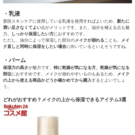
・乳液
普段スキンケアに使用している乳液を使用すればよいため、
新たに
買い足さなくてよい
点がメリットです。また、油分を補える点も魅
力。
しっかり保湿したい方
におすすめです。
ただし、油分によって保湿した部分の
メイクが崩れる
ことも。
メイ
ク直しと同時に保湿をしたい場合
に向いているといえそうですね。
・バーム
保湿力の高さ
が魅力です。
特に乾燥が気になる方、乾燥が気になる
部位
におすすめです。メイクが崩れやすいものもあるため、
メイク
の上から使える商品かどうか確かめてから購入
するとよいでしょ
う。
どれがおすすめ？メイクの上から保湿できるアイテム3選