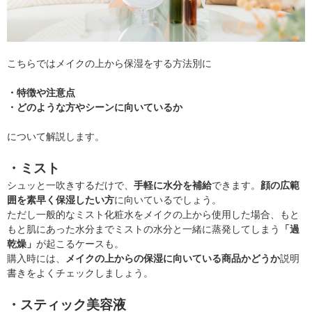
こちらではメイクの上から保湿をする方法別に
・特徴や注意点
・どのような方やシーンに向いているか
について解説します。
・ミスト
シュッと一吹きするだけで、
手軽に水分を補給
できます。
顔の広範
囲を素早く保湿したい方
に向いているでしょう。
ただし一般的なミスト化粧水をメイクの上から使用した場合、もと
もと肌にあった水分までミストの水分と一緒に蒸発してしまう
「過
乾燥」
が起こるケースも。
購入時には、
メイクの上からの保湿に向いている商品かどうか
説明
書きをよくチェックしましょう。
・スティック美容液