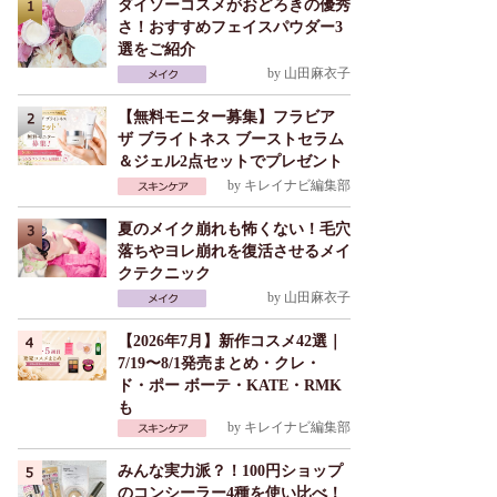
ダイソーコスメがおどろきの優秀
さ！おすすめフェイスパウダー3
選をご紹介
by
山田麻衣子
【無料モニター募集】フラビア
ザ ブライトネス ブーストセラム
＆ジェル2点セットでプレゼント
by
キレイナビ編集部
夏のメイク崩れも怖くない！毛穴
落ちやヨレ崩れを復活させるメイ
クテクニック
by
山田麻衣子
【2026年7月】新作コスメ42選｜
7/19〜8/1発売まとめ・クレ・
ド・ポー ボーテ・KATE・RMK
も
by
キレイナビ編集部
みんな実力派？！100円ショップ
のコンシーラー4種を使い比べ！