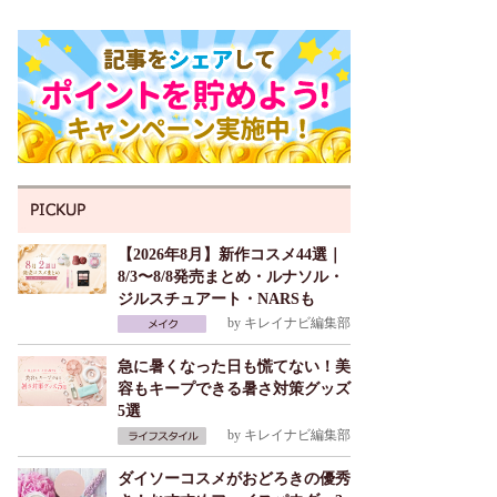
【2026年8月】新作コスメ44選｜
8/3〜8/8発売まとめ・ルナソル・
ジルスチュアート・NARSも
by
キレイナビ編集部
急に暑くなった日も慌てない！美
容もキープできる暑さ対策グッズ
5選
by
キレイナビ編集部
ダイソーコスメがおどろきの優秀