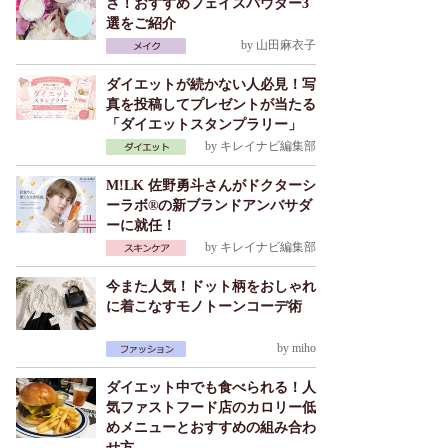
さ！おすすめフェイスパウダー3
選をご紹介
by
山田麻衣子
ダイエットが続かない人必見！写
真を投稿してプレゼントが当たる
「ダイエットスタンプラリー」
by
キレイナビ編集部
M!LK 佐野勇斗さんがドクターシ
ーラボ®の新ブランドアンバサダ
ーに就任！
by
キレイナビ編集部
今また人気！ドット柄をおしゃれ
に着こなすモノトーンコーデ術
by
miho
ダイエット中でも食べられる！人
気ファストフード店のカロリー低
めメニューとおすすめの組み合わ
せ方