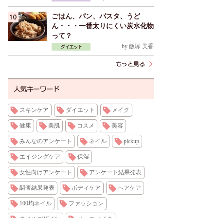
ごはん、パン、パスタ、うど
ん・・・一番太りにくい炭水化物
って？
by
飯塚 美香
スキンケア
ダイエット
メイク
健康
美肌
コスメ
美容
みんなのアンケート
ネイル
pickup
エイジングケア
保湿
女性向けアンケート
アンケート結果発表
調査結果発表
ボディケア
ヘアケア
100均ネイル
ファッション