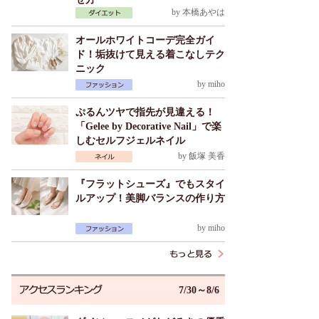
by
本橋あやは
オールホワイトコーデ完全ガイ
ド！垢抜けて見える着こなしテク
ニック
by
miho
ぷるんツヤで指先が見違える！
「Gelee by Decorative Nail」で楽
しむセルフジェルネイル
by
飯塚 美香
『フラットシューズ』でもスタイ
ルアップ！美脚バランスの作り方
by
miho
7/30～8/6