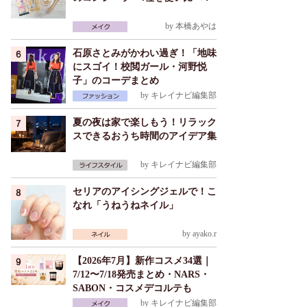
by
本橋あやは
石原さとみがかわい過ぎ！「地味
にスゴイ！校閲ガール・河野悦
子」のコーデまとめ
by
キレイナビ編集部
夏の夜は家で楽しもう！リラック
スできるおうち時間のアイデア集
by
キレイナビ編集部
セリアのアイシングジェルで！こ
なれ「うねうねネイル」
by
ayako.r
【2026年7月】新作コスメ34選｜
7/12〜7/18発売まとめ・NARS・
SABON・コスメデコルテも
by
キレイナビ編集部