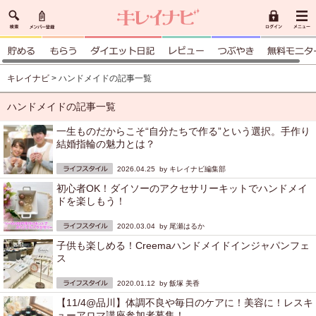
キレイナビ
> ハンドメイドの記事一覧
ハンドメイドの記事一覧
一生ものだからこそ“自分たちで作る”という選択。手作り
結婚指輪の魅力とは？
2026.04.25 by
キレイナビ編集部
初心者OK！ダイソーのアクセサリーキットでハンドメイ
ドを楽しもう！
2020.03.04 by
尾瀬はるか
子供も楽しめる！Creemaハンドメイドインジャパンフェ
ス
2020.01.12 by
飯塚 美香
【11/4@品川】体調不良や毎日のケアに！美容に！レスキ
ューアロマ講座参加者募集！