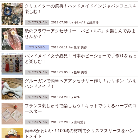
クリエイターの祭典！ハンドメイドインジャパンフェスを
楽しむ！
2018.07.08 by
キレイナビ編集部
紙のフラワーアクセサリー「パピエル®」を楽しんでみま
せんか？
2018.06.11 by
飯塚 美香
ハンドメイド女子必見！日本ホビーショーで手作りをもっ
と楽しむ！
2018.05.05 by
飯塚 美香
グルーガンで簡単ヘアアクセサリー作り！おリボンゴムを
ハンドメイド！
2018.04.24 by
AYA
フランス刺しゅうで楽しもう！キットでつくるハーブのコ
ースター
2018.02.20 by
宮崎愛子
簡単&かわいい！100均の材料でクリスマスリースをハン
ドメイド