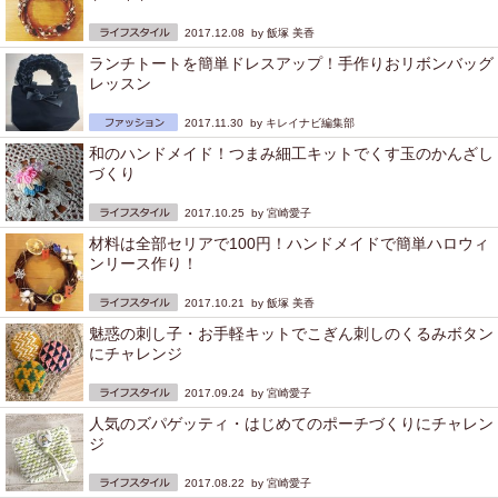
2017.12.08 by
飯塚 美香
ランチトートを簡単ドレスアップ！手作りおリボンバッグ
レッスン
2017.11.30 by
キレイナビ編集部
和のハンドメイド！つまみ細工キットでくす玉のかんざし
づくり
2017.10.25 by
宮崎愛子
材料は全部セリアで100円！ハンドメイドで簡単ハロウィ
ンリース作り！
2017.10.21 by
飯塚 美香
魅惑の刺し子・お手軽キットでこぎん刺しのくるみボタン
にチャレンジ
2017.09.24 by
宮崎愛子
人気のズパゲッティ・はじめてのポーチづくりにチャレン
ジ
2017.08.22 by
宮崎愛子