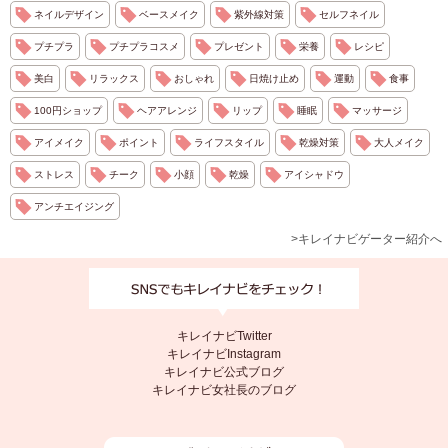
ネイルデザイン
ベースメイク
紫外線対策
セルフネイル
プチプラ
プチプラコスメ
プレゼント
栄養
レシピ
美白
リラックス
おしゃれ
日焼け止め
運動
食事
100円ショップ
ヘアアレンジ
リップ
睡眠
マッサージ
アイメイク
ポイント
ライフスタイル
乾燥対策
大人メイク
ストレス
チーク
小顔
乾燥
アイシャドウ
アンチエイジング
>キレイナビゲーター紹介へ
キレイナビTwitter
キレイナビInstagram
キレイナビ公式ブログ
キレイナビ女社長のブログ