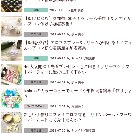
2019.11.01 by
飯塚 美香
【9/17@渋谷】参加費500円！クリーム手作り＆メディカ
ルアロマ体験参加者募集！
2019.09.12 by
飯塚 美香
【9/6@渋谷】アロマスプレー&クリームが作れる！メディ
カルアロマ初心者講座参加者募集！
2019.08.27 by
キレイナビ編集部
4/6大阪開催！先着プレゼントもご用意！クリーマクラフ
トパーティーに遊びに来て下さい！
2019.04.02 by
飯塚 美香
kinko’sのカラーコピーでカードや年賀状を簡単手作りしょ
う！
2018.12.04 by
高橋康代
新しい手作りコスメ！アロマ香る！リボンバーム・フラワ
ーバームを作ってみませんか？
2018.07.20 by
キレイナビ編集部