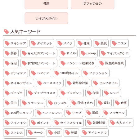
スキンケア
ダイエット
メイク
健康
美肌
コスメ
美容
みんなのアンケート
ネイル
pickup
エイジングケア
保湿
女性向けアンケート
アンケート結果発表
調査結果発表
ボディケア
ヘアケア
100均ネイル
ファッション
ネイルデザイン
ベースメイク
紫外線対策
セルフネイル
プチプラ
プチプラコスメ
プレゼント
栄養
レシピ
美白
リラックス
おしゃれ
日焼け止め
運動
食事
100円ショップ
ヘアアレンジ
リップ
睡眠
マッサージ
アイメイク
ポイント
ライフスタイル
乾燥対策
大人メイク
ストレス
チーク
小顔
乾燥
アイシャドウ