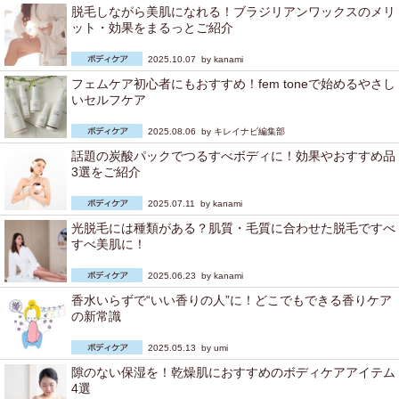
脱毛しながら美肌になれる！ブラジリアンワックスのメリ
ット・効果をまるっとご紹介
2025.10.07 by
kanami
フェムケア初心者にもおすすめ！fem toneで始めるやさし
いセルフケア
2025.08.06 by
キレイナビ編集部
話題の炭酸パックでつるすべボディに！効果やおすすめ品
3選をご紹介
2025.07.11 by
kanami
光脱毛には種類がある？肌質・毛質に合わせた脱毛ですべ
すべ美肌に！
2025.06.23 by
kanami
香水いらずで“いい香りの人”に！どこでもできる香りケア
の新常識
2025.05.13 by
umi
隙のない保湿を！乾燥肌におすすめのボディケアアイテム
4選