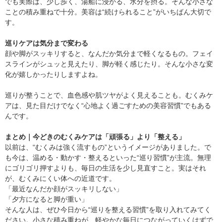
でも実際は、少し歩く、湯船に浸かる、水分を摂る。そんな小さな
ことの積み重ねで十分。美容は“続けられること”がいちばん大切で
す。
巡りケアは気分まで変わる
顔や脚がスッキリすると、なんだか気分まで軽くなるもの。フェイ
スラインがシュッと見えたり、脚が軽く感じたり。そんな小さな変
化が嬉しかったりしますよね。
巡りが整うことで、血色感や肌ツヤがよく見えることも。むくみケ
アは、見た目だけでなく“心地よく過ごすための美容習慣”でもある
んです。
まとめ｜今どきのむくみケアは「頑張る」より「整える」
以前は、“むくみは強く流すもの”というイメージがありました。で
も今は、温める・動かす・整えるといった“巡り習慣”が主流。無理
にゴリゴリ押すよりも、毎日の生活を少し見直すこと。実はそれ
が、むくみにくい体への近道です。
「最近なんだか顔がスッキリしない」
「夕方になると脚が重い」
そんな人は、ぜひ今日から“巡りを整える習慣”を取り入れてみてく
ださい。小さな積み重ねが、軽やかな毎日につながっていくはずで