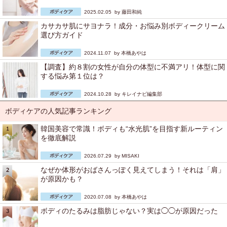
2025.02.05 by
藤田和純
カサカサ肌にサヨナラ！成分・お悩み別ボディークリーム
選び方ガイド
2024.11.07 by
本橋あやは
【調査】約８割の女性が自分の体型に不満アリ！体型に関
する悩み第１位は？
2024.10.28 by
キレイナビ編集部
ボディケアの人気記事ランキング
韓国美容で常識！ボディも“水光肌”を目指す新ルーティン
を徹底解説
2026.07.29 by
MISAKI
なぜか体形がおばさんっぽく見えてしまう！それは「肩」
が原因かも？
2020.07.08 by
本橋あやは
ボディのたるみは脂肪じゃない？実は◯◯が原因だった