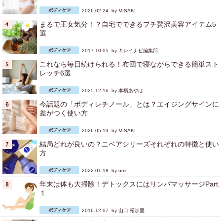
2026.02.24 by
MISAKI
まるで王女気分！？自宅でできるプチ贅沢美容アイテム5
選
2017.10.05 by
キレイナビ編集部
これなら毎日続けられる！布団で寝ながらできる簡単スト
レッチ6選
2025.12.16 by
本橋あやは
今話題の「ボディレチノール」とは？エイジングサインに
差がつく使い方
2026.05.13 by
MISAKI
結局どれが良いの？ニベアシリーズそれぞれの特徴と使い
方
2022.01.18 by
umi
年末は体も大掃除！デトックスにはリンパマッサージPart.
１
2016.12.07 by
山口 裕加里