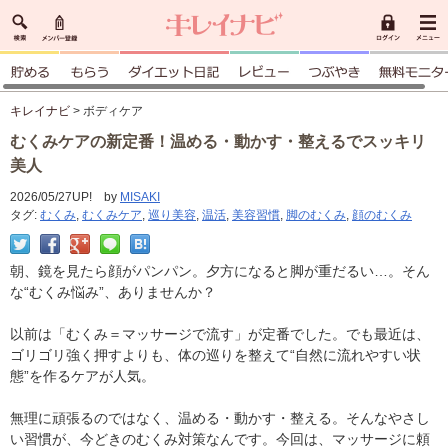
キレイナビ
> ボディケア
むくみケアの新定番！温める・動かす・整えるでスッキリ
美人
2026/05/27UP! by
MISAKI
タグ:
むくみ
,
むくみケア
,
巡り美容
,
温活
,
美容習慣
,
脚のむくみ
,
顔のむくみ
朝、鏡を見たら顔がパンパン。夕方になると脚が重だるい…。そん
な“むくみ悩み”、ありませんか？
以前は「むくみ＝マッサージで流す」が定番でした。でも最近は、
ゴリゴリ強く押すよりも、体の巡りを整えて“自然に流れやすい状
態”を作るケアが人気。
無理に頑張るのではなく、温める・動かす・整える。そんなやさし
い習慣が、今どきのむくみ対策なんです。今回は、マッサージに頼