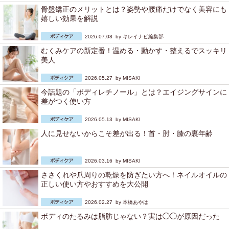
骨盤矯正のメリットとは？姿勢や腰痛だけでなく美容にも
嬉しい効果を解説
2026.07.08 by
キレイナビ編集部
むくみケアの新定番！温める・動かす・整えるでスッキリ
美人
2026.05.27 by
MISAKI
今話題の「ボディレチノール」とは？エイジングサインに
差がつく使い方
2026.05.13 by
MISAKI
人に見せないからこそ差が出る！首・肘・膝の裏年齢
2026.03.16 by
MISAKI
ささくれや爪周りの乾燥を防ぎたい方へ！ネイルオイルの
正しい使い方やおすすめを大公開
2026.02.27 by
本橋あやは
ボディのたるみは脂肪じゃない？実は◯◯が原因だった