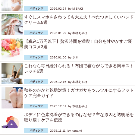
2026.02.24 by
MISAKI
すぐにスマホをさわっても大丈夫！べたつきにくいハンド
クリーム5選
2026.01.29 by
本橋あやは
【税込1万円以下】贅沢時間を満喫！自分を甘やかすご褒
美コスメ3選
2026.01.06 by
さき
これなら毎日続けられる！布団で寝ながらできる簡単スト
レッチ6選
2025.12.16 by
本橋あやは
秋冬のかかと乾燥対策！ガサガサをツルツルにするフット
ケア完全ガイド
2025.12.01 by
本橋あやは
ボディに色素沈着ができるのはなぜ？主な原因と透明感を
取り戻すケアを伝授
2025.11.11 by
kanami