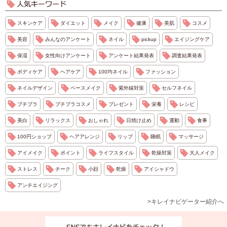
スキンケア
ダイエット
メイク
健康
美肌
コスメ
美容
みんなのアンケート
ネイル
pickup
エイジングケア
保湿
女性向けアンケート
アンケート結果発表
調査結果発表
ボディケア
ヘアケア
100均ネイル
ファッション
ネイルデザイン
ベースメイク
紫外線対策
セルフネイル
プチプラ
プチプラコスメ
プレゼント
栄養
レシピ
美白
リラックス
おしゃれ
日焼け止め
運動
食事
100円ショップ
ヘアアレンジ
リップ
睡眠
マッサージ
アイメイク
ポイント
ライフスタイル
乾燥対策
大人メイク
ストレス
チーク
小顔
乾燥
アイシャドウ
アンチエイジング
>キレイナビゲーター紹介へ