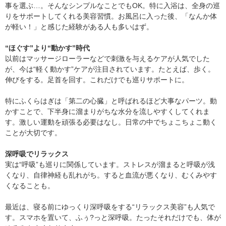
事を選ぶ…。そんなシンプルなことでもOK。特に入浴は、全身の巡
りをサポートしてくれる美容習慣。お風呂に入った後、「なんか体
が軽い！」と感じた経験がある人も多いはず。
“ほぐす”より“動かす”時代
以前はマッサージローラーなどで刺激を与えるケアが人気でした
が、今は“軽く動かす”ケアが注目されています。たとえば、歩く。
伸びをする。足首を回す。これだけでも巡りサポートに。
特にふくらはぎは「第二の心臓」と呼ばれるほど大事なパーツ。動
かすことで、下半身に溜まりがちな水分を流しやすくしてくれま
す。激しい運動を頑張る必要はなし。日常の中でちょこちょこ動く
ことが大切です。
深呼吸でリラックス
実は“呼吸”も巡りに関係しています。ストレスが溜まると呼吸が浅
くなり、自律神経も乱れがち。すると血流が悪くなり、むくみやす
くなることも。
最近は、寝る前にゆっくり深呼吸をする“リラックス美容”も人気で
す。スマホを置いて、ふぅ?っと深呼吸。たったそれだけでも、体が