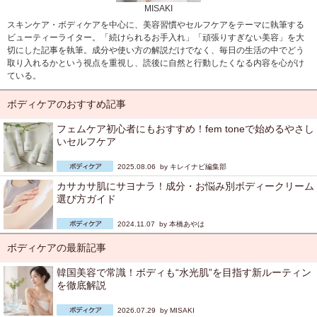
MISAKI
スキンケア・ボディケアを中心に、美容習慣やセルフケアをテーマに執筆する
ビューティーライター。「続けられるお手入れ」「頑張りすぎない美容」を大
切にした記事を執筆。成分や使い方の解説だけでなく、毎日の生活の中でどう
取り入れるかという視点を重視し、読後に自然と行動したくなる内容を心がけ
ている。
ボディケアのおすすめ記事
フェムケア初心者にもおすすめ！fem toneで始めるやさし
いセルフケア
2025.08.06 by
キレイナビ編集部
カサカサ肌にサヨナラ！成分・お悩み別ボディークリーム
選び方ガイド
2024.11.07 by
本橋あやは
ボディケアの最新記事
韓国美容で常識！ボディも“水光肌”を目指す新ルーティン
を徹底解説
2026.07.29 by
MISAKI