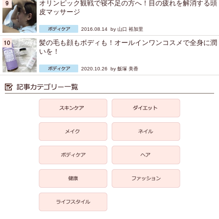
オリンピック観戦で寝不足の方へ！目の疲れを解消する頭
皮マッサージ
2016.08.14 by
山口 裕加里
髪の毛も顔もボディも！オールインワンコスメで全身に潤
いを！
2020.10.26 by
飯塚 美香