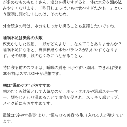
が多めなものもたくさん。塩分を摂りすぎると、体は水分を溜め込
みやすくなります。「昨日しょっぱいもの食べすぎたかも…」とい
う翌朝に顔がむくむのは、そのため。
外食続きの時は、水分をしっかり摂ることも意識したいですね。
睡眠不足は美容の大敵
夜更かしした翌朝、「顔がどんより…」なんてことありませんか？
睡眠不足になると、自律神経や水分バランスが乱れやすくなりま
す。その結果、顔のむくみにつながることも。
特に寝る前のスマホは、睡眠の質を下げやすい原因。できれば寝る
30分前はスマホOFFが理想です。
朝は“温めケア”がおすすめ
朝のむくみ対策として人気なのが、ホットタオルや温感スチーマ
ー。顔をじんわり温めることで血流が促され、スッキリ感アップ。
メイク前にもおすすめです。
最近は“冷やす美容”より、“巡らせる美容”を取り入れる人が増えてい
ます。