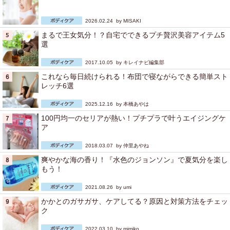
2026.02.24 by
MISAKI
まるで王女気分！？自宅でできるプチ贅沢美容アイテム5
選
2017.10.05 by
キレイナビ編集部
これなら毎日続けられる！布団で寝ながらできる簡単スト
レッチ6選
2025.12.16 by
本橋あやは
100円均一のセリアが熱い！プチプラで叶うエイジングケ
ア
2018.03.07 by
仲里あやね
爽やかな海の香り！『水色のジョンソン』で夏気分を楽し
もう！
2021.08.26 by
umi
かかとのガサガサ、ケアしてる？原因と対策方法をチェッ
ク
2022.03.10 by
mimiko