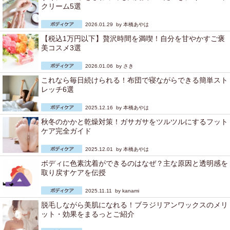
クリーム5選
2026.01.29 by
本橋あやは
【税込1万円以下】贅沢時間を満喫！自分を甘やかすご褒
美コスメ3選
2026.01.06 by
さき
これなら毎日続けられる！布団で寝ながらできる簡単スト
レッチ6選
2025.12.16 by
本橋あやは
秋冬のかかと乾燥対策！ガサガサをツルツルにするフット
ケア完全ガイド
2025.12.01 by
本橋あやは
ボディに色素沈着ができるのはなぜ？主な原因と透明感を
取り戻すケアを伝授
2025.11.11 by
kanami
脱毛しながら美肌になれる！ブラジリアンワックスのメリ
ット・効果をまるっとご紹介