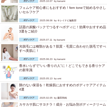
2025.10.07 by
kanami
フェムケア初心者にもおすすめ！fem toneで始めるやさし
いセルフケア
2025.08.06 by
キレイナビ編集部
話題の炭酸パックでつるすべボディに！効果やおすすめ品
3選をご紹介
2025.07.11 by
kanami
光脱毛には種類がある？肌質・毛質に合わせた脱毛ですべ
すべ美肌に！
2025.06.23 by
kanami
香水いらずで“いい香りの人”に！どこでもできる香りケア
の新常識
2025.05.13 by
umi
隙のない保湿を！乾燥肌におすすめのボディケアアイテム
4選
2025.02.05 by
藤田和純
カサカサ肌にサヨナラ！成分・お悩み別ボディークリーム