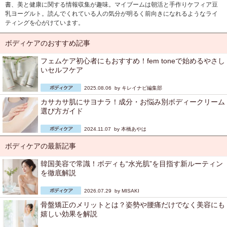
書、美と健康に関する情報収集が趣味。マイブームは朝活と手作りケフィア豆
乳ヨーグルト。読んでくれている人の気分が明るく前向きになれるようなライ
ティングを心がけています。
ボディケアのおすすめ記事
フェムケア初心者にもおすすめ！fem toneで始めるやさし
いセルフケア
2025.08.06 by
キレイナビ編集部
カサカサ肌にサヨナラ！成分・お悩み別ボディークリーム
選び方ガイド
2024.11.07 by
本橋あやは
ボディケアの最新記事
韓国美容で常識！ボディも“水光肌”を目指す新ルーティン
を徹底解説
2026.07.29 by
MISAKI
骨盤矯正のメリットとは？姿勢や腰痛だけでなく美容にも
嬉しい効果を解説