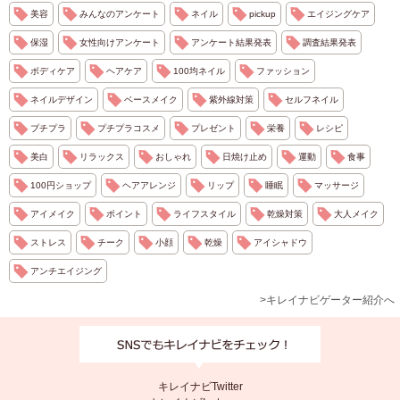
美容
みんなのアンケート
ネイル
pickup
エイジングケア
保湿
女性向けアンケート
アンケート結果発表
調査結果発表
ボディケア
ヘアケア
100均ネイル
ファッション
ネイルデザイン
ベースメイク
紫外線対策
セルフネイル
プチプラ
プチプラコスメ
プレゼント
栄養
レシピ
美白
リラックス
おしゃれ
日焼け止め
運動
食事
100円ショップ
ヘアアレンジ
リップ
睡眠
マッサージ
アイメイク
ポイント
ライフスタイル
乾燥対策
大人メイク
ストレス
チーク
小顔
乾燥
アイシャドウ
アンチエイジング
>キレイナビゲーター紹介へ
キレイナビTwitter