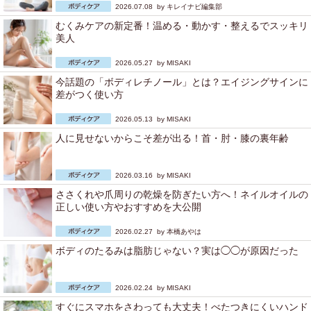
2026.07.08 by
キレイナビ編集部
むくみケアの新定番！温める・動かす・整えるでスッキリ
美人
2026.05.27 by
MISAKI
今話題の「ボディレチノール」とは？エイジングサインに
差がつく使い方
2026.05.13 by
MISAKI
人に見せないからこそ差が出る！首・肘・膝の裏年齢
2026.03.16 by
MISAKI
ささくれや爪周りの乾燥を防ぎたい方へ！ネイルオイルの
正しい使い方やおすすめを大公開
2026.02.27 by
本橋あやは
ボディのたるみは脂肪じゃない？実は◯◯が原因だった
2026.02.24 by
MISAKI
すぐにスマホをさわっても大丈夫！べたつきにくいハンド