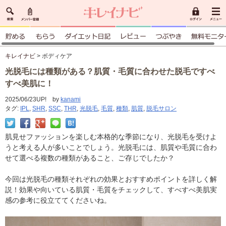
キレイナビ
> ボディケア
光脱毛には種類がある？肌質・毛質に合わせた脱毛ですべ
すべ美肌に！
2025/06/23UP! by
kanami
タグ:
IPL
,
SHR
,
SSC
,
THR
,
光脱毛
,
毛質
,
種類
,
肌質
,
脱毛サロン
肌見せファッションを楽しむ本格的な季節になり、光脱毛を受けよ
うと考える人が多いことでしょう。光脱毛には、肌質や毛質に合わ
せて選べる複数の種類があること、ご存じでしたか？
今回は光脱毛の種類それぞれの効果とおすすめポイントを詳しく解
説！効果や向いている肌質・毛質をチェックして、すべすべ美肌実
感の参考に役立ててくださいね。