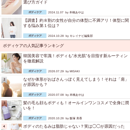
選び方ガイド
2024.11.07 by
本橋あやは
【調査】約８割の女性が自分の体型に不満アリ！体型に関
する悩み第１位は？
2024.10.28 by
キレイナビ編集部
ボディケアの人気記事ランキング
韓国美容で常識！ボディも“水光肌”を目指す新ルーティン
を徹底解説
2026.07.29 by
MISAKI
なぜか体形がおばさんっぽく見えてしまう！それは「肩」
が原因かも？
2020.07.08 by
本橋あやは
髪の毛も顔もボディも！オールインワンコスメで全身に潤
いを！
2020.10.26 by
飯塚 美香
ボディのたるみは脂肪じゃない？実は◯◯が原因だった