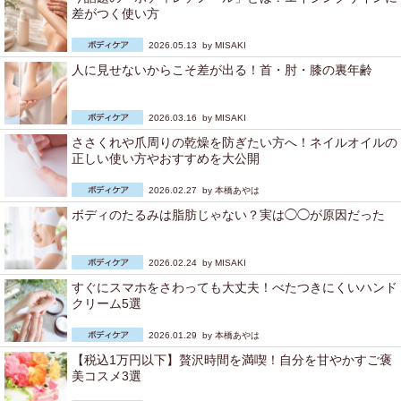
差がつく使い方
2026.05.13 by
MISAKI
人に見せないからこそ差が出る！首・肘・膝の裏年齢
2026.03.16 by
MISAKI
ささくれや爪周りの乾燥を防ぎたい方へ！ネイルオイルの
正しい使い方やおすすめを大公開
2026.02.27 by
本橋あやは
ボディのたるみは脂肪じゃない？実は◯◯が原因だった
2026.02.24 by
MISAKI
すぐにスマホをさわっても大丈夫！べたつきにくいハンド
クリーム5選
2026.01.29 by
本橋あやは
【税込1万円以下】贅沢時間を満喫！自分を甘やかすご褒
美コスメ3選