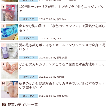
2017.10.05 by
キレイナビ編集部
100円均一のセリアが熱い！プチプラで叶うエイジングケ
ア
2018.03.07 by
仲里あやね
爽やかな海の香り！『水色のジョンソン』で夏気分を楽し
もう！
2021.08.26 by
umi
髪の毛も顔もボディも！オールインワンコスメで全身に潤
いを！
2020.10.26 by
飯塚 美香
かかとのガサガサ、ケアしてる？原因と対策方法をチェッ
ク
2022.03.10 by
mimiko
秋冬のかかと乾燥対策！ガサガサをツルツルにするフット
ケア完全ガイド
2025.12.01 by
本橋あやは