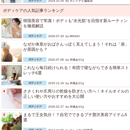
2024.10.28 by
キレイナビ編集部
ボディケアの人気記事ランキング
韓国美容で常識！ボディも“水光肌”を目指す新ルーティン
を徹底解説
2026.07.29 by
MISAKI
なぜか体形がおばさんっぽく見えてしまう！それは「肩」
が原因かも？
2020.07.08 by
本橋あやは
これなら毎日続けられる！布団で寝ながらできる簡単スト
レッチ6選
2025.12.16 by
本橋あやは
ささくれや爪周りの乾燥を防ぎたい方へ！ネイルオイルの
正しい使い方やおすすめを大公開
2026.02.27 by
本橋あやは
まるで王女気分！？自宅でできるプチ贅沢美容アイテム5
選