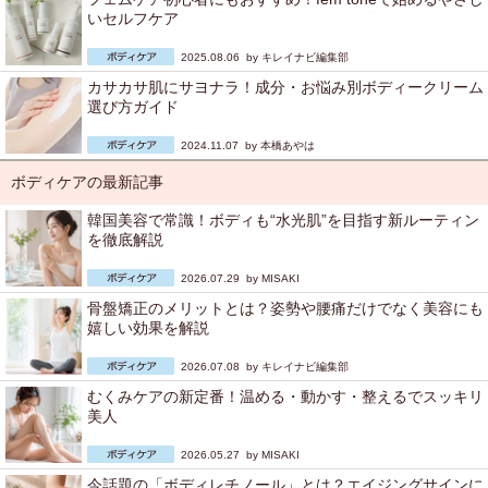
いセルフケア
2025.08.06 by
キレイナビ編集部
カサカサ肌にサヨナラ！成分・お悩み別ボディークリーム
選び方ガイド
2024.11.07 by
本橋あやは
ボディケアの最新記事
韓国美容で常識！ボディも“水光肌”を目指す新ルーティン
を徹底解説
2026.07.29 by
MISAKI
骨盤矯正のメリットとは？姿勢や腰痛だけでなく美容にも
嬉しい効果を解説
2026.07.08 by
キレイナビ編集部
むくみケアの新定番！温める・動かす・整えるでスッキリ
美人
2026.05.27 by
MISAKI
今話題の「ボディレチノール」とは？エイジングサインに