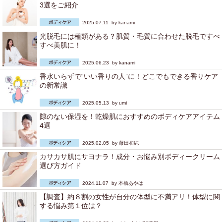
3選をご紹介
2025.07.11 by
kanami
光脱毛には種類がある？肌質・毛質に合わせた脱毛ですべ
すべ美肌に！
2025.06.23 by
kanami
香水いらずで“いい香りの人”に！どこでもできる香りケア
の新常識
2025.05.13 by
umi
隙のない保湿を！乾燥肌におすすめのボディケアアイテム
4選
2025.02.05 by
藤田和純
カサカサ肌にサヨナラ！成分・お悩み別ボディークリーム
選び方ガイド
2024.11.07 by
本橋あやは
【調査】約８割の女性が自分の体型に不満アリ！体型に関
する悩み第１位は？