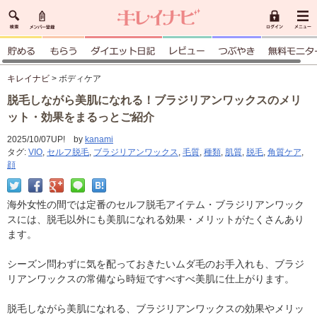
キレイナビ
> ボディケア
脱毛しながら美肌になれる！ブラジリアンワックスのメリ
ット・効果をまるっとご紹介
2025/10/07UP! by
kanami
タグ:
VIO
,
セルフ脱毛
,
ブラジリアンワックス
,
毛質
,
種類
,
肌質
,
脱毛
,
角質ケア
,
顔
海外女性の間では定番のセルフ脱毛アイテム・ブラジリアンワック
スには、脱毛以外にも美肌になれる効果・メリットがたくさんあり
ます。
シーズン問わずに気を配っておきたいムダ毛のお手入れも、ブラジ
リアンワックスの常備なら時短ですべすべ美肌に仕上がります。
脱毛しながら美肌になれる、ブラジリアンワックスの効果やメリッ