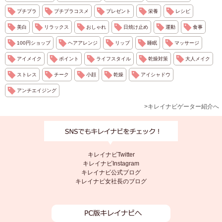
プチプラ
プチプラコスメ
プレゼント
栄養
レシピ
美白
リラックス
おしゃれ
日焼け止め
運動
食事
100円ショップ
ヘアアレンジ
リップ
睡眠
マッサージ
アイメイク
ポイント
ライフスタイル
乾燥対策
大人メイク
ストレス
チーク
小顔
乾燥
アイシャドウ
アンチエイジング
>キレイナビゲーター紹介へ
キレイナビTwitter
キレイナビInstagram
キレイナビ公式ブログ
キレイナビ女社長のブログ