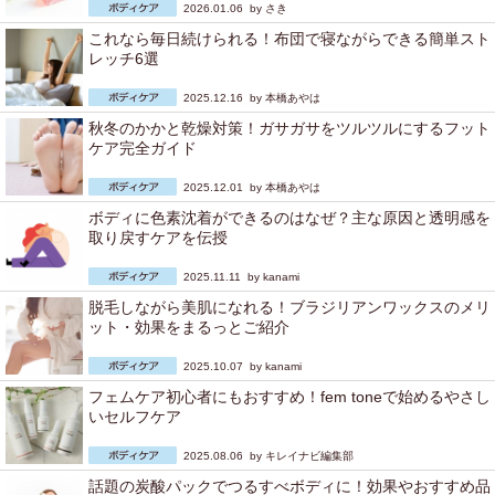
2026.01.06 by
さき
これなら毎日続けられる！布団で寝ながらできる簡単スト
レッチ6選
2025.12.16 by
本橋あやは
秋冬のかかと乾燥対策！ガサガサをツルツルにするフット
ケア完全ガイド
2025.12.01 by
本橋あやは
ボディに色素沈着ができるのはなぜ？主な原因と透明感を
取り戻すケアを伝授
2025.11.11 by
kanami
脱毛しながら美肌になれる！ブラジリアンワックスのメリ
ット・効果をまるっとご紹介
2025.10.07 by
kanami
フェムケア初心者にもおすすめ！fem toneで始めるやさし
いセルフケア
2025.08.06 by
キレイナビ編集部
話題の炭酸パックでつるすべボディに！効果やおすすめ品