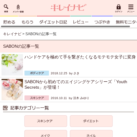
キレイナビ
> SABONの記事一覧
SABONの記事一覧
ハンドケアを極めて手を繋ぎたくなるモテモテ女子に変身
2018.12.25 by
さき
SABONから初めてのエイジングケアシリーズ「Youth
Secrets」が登場！
2016.10.11 by
涼木 みゆり