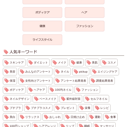
スキンケア
ダイエット
メイク
健康
美肌
コスメ
美容
みんなのアンケート
ネイル
pickup
エイジングケア
保湿
女性向けアンケート
アンケート結果発表
調査結果発表
ボディケア
ヘアケア
100均ネイル
ファッション
ネイルデザイン
ベースメイク
紫外線対策
セルフネイル
プチプラ
プチプラコスメ
プレゼント
栄養
レシピ
美白
リラックス
おしゃれ
日焼け止め
運動
食事
100円ショップ
ヘアアレンジ
リップ
睡眠
マッサージ