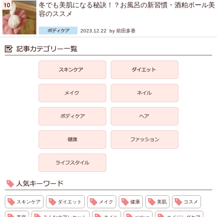
冬でも美肌になる秘訣！？お風呂の新習慣・酒粕ボール美
容のススメ
2023.12.22 by
前田多香
スキンケア
ダイエット
メイク
健康
美肌
コスメ