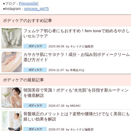
●ブログ：
PrincessGirl
●Instagram：
princess_girl75
ボディケアのおすすめ記事
フェムケア初心者にもおすすめ！fem toneで始めるやさし
いセルフケア
2025.08.06 by
キレイナビ編集部
カサカサ肌にサヨナラ！成分・お悩み別ボディークリーム
選び方ガイド
2024.11.07 by
本橋あやは
ボディケアの最新記事
韓国美容で常識！ボディも“水光肌”を目指す新ルーティン
を徹底解説
2026.07.29 by
MISAKI
骨盤矯正のメリットとは？姿勢や腰痛だけでなく美容にも
嬉しい効果を解説
2026.07.08 by
キレイナビ編集部