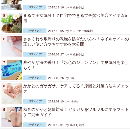
2025.12.16 by
本橋あやは
まるで王女気分！？自宅でできるプチ贅沢美容アイテム5
選
2017.10.05 by
キレイナビ編集部
ささくれや爪周りの乾燥を防ぎたい方へ！ネイルオイルの
正しい使い方やおすすめを大公開
2026.02.27 by
本橋あやは
爽やかな海の香り！『水色のジョンソン』で夏気分を楽し
もう！
2021.08.26 by
umi
かかとのガサガサ、ケアしてる？原因と対策方法をチェッ
ク
2022.03.10 by
mimiko
秋冬のかかと乾燥対策！ガサガサをツルツルにするフット
ケア完全ガイド
2025.12.01 by
本橋あやは