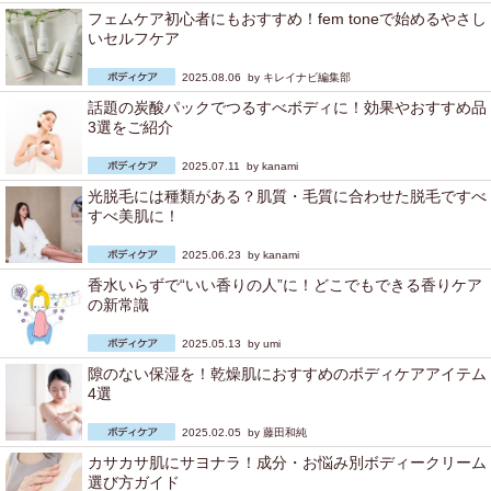
フェムケア初心者にもおすすめ！fem toneで始めるやさし
いセルフケア
2025.08.06 by
キレイナビ編集部
話題の炭酸パックでつるすべボディに！効果やおすすめ品
3選をご紹介
2025.07.11 by
kanami
光脱毛には種類がある？肌質・毛質に合わせた脱毛ですべ
すべ美肌に！
2025.06.23 by
kanami
香水いらずで“いい香りの人”に！どこでもできる香りケア
の新常識
2025.05.13 by
umi
隙のない保湿を！乾燥肌におすすめのボディケアアイテム
4選
2025.02.05 by
藤田和純
カサカサ肌にサヨナラ！成分・お悩み別ボディークリーム
選び方ガイド