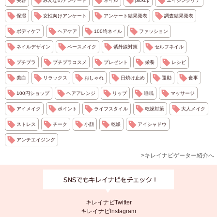
美容
みんなのアンケート
ネイル
pickup
エイジングケア
保湿
女性向けアンケート
アンケート結果発表
調査結果発表
ボディケア
ヘアケア
100均ネイル
ファッション
ネイルデザイン
ベースメイク
紫外線対策
セルフネイル
プチプラ
プチプラコスメ
プレゼント
栄養
レシピ
美白
リラックス
おしゃれ
日焼け止め
運動
食事
100円ショップ
ヘアアレンジ
リップ
睡眠
マッサージ
アイメイク
ポイント
ライフスタイル
乾燥対策
大人メイク
ストレス
チーク
小顔
乾燥
アイシャドウ
アンチエイジング
>キレイナビゲーター紹介へ
キレイナビTwitter
キレイナビInstagram