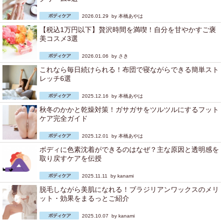
2026.01.29 by
本橋あやは
【税込1万円以下】贅沢時間を満喫！自分を甘やかすご褒
美コスメ3選
2026.01.06 by
さき
これなら毎日続けられる！布団で寝ながらできる簡単スト
レッチ6選
2025.12.16 by
本橋あやは
秋冬のかかと乾燥対策！ガサガサをツルツルにするフット
ケア完全ガイド
2025.12.01 by
本橋あやは
ボディに色素沈着ができるのはなぜ？主な原因と透明感を
取り戻すケアを伝授
2025.11.11 by
kanami
脱毛しながら美肌になれる！ブラジリアンワックスのメリ
ット・効果をまるっとご紹介
2025.10.07 by
kanami