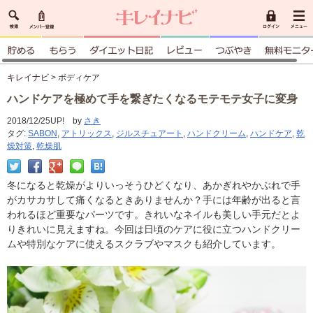
キレイナビ
> ボディケア
ハンドケアを極めて手を繋ぎたくなるモテモテ女子に変身
2018/12/25UP! by
さき
タグ:
SABON
,
アトリックス
,
ジルスチュアート
,
ハンドクリーム
,
ハンドケア
,
乾
燥対策
,
乾燥肌
冬になると乾燥がよりいっそうひどくなり、あかぎれやかぶれで手
がカサカサして痛くなるときありませんか？手には年齢が出ると言
われるほど重要なパーツです。きれいなネイルも美しい手元だとよ
りきれいに見えますね。今回は日頃のケアに役に立つハンドクリー
ムや特別なケアに使えるスクラブやマスクも紹介しています。