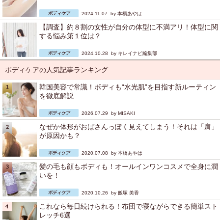
2024.11.07 by
本橋あやは
【調査】約８割の女性が自分の体型に不満アリ！体型に関
する悩み第１位は？
2024.10.28 by
キレイナビ編集部
ボディケアの人気記事ランキング
韓国美容で常識！ボディも“水光肌”を目指す新ルーティン
を徹底解説
2026.07.29 by
MISAKI
なぜか体形がおばさんっぽく見えてしまう！それは「肩」
が原因かも？
2020.07.08 by
本橋あやは
髪の毛も顔もボディも！オールインワンコスメで全身に潤
いを！
2020.10.26 by
飯塚 美香
これなら毎日続けられる！布団で寝ながらできる簡単スト
レッチ6選