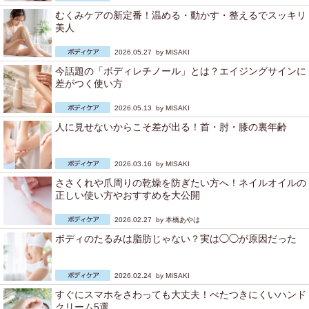
むくみケアの新定番！温める・動かす・整えるでスッキリ
美人
2026.05.27 by
MISAKI
今話題の「ボディレチノール」とは？エイジングサインに
差がつく使い方
2026.05.13 by
MISAKI
人に見せないからこそ差が出る！首・肘・膝の裏年齢
2026.03.16 by
MISAKI
ささくれや爪周りの乾燥を防ぎたい方へ！ネイルオイルの
正しい使い方やおすすめを大公開
2026.02.27 by
本橋あやは
ボディのたるみは脂肪じゃない？実は◯◯が原因だった
2026.02.24 by
MISAKI
すぐにスマホをさわっても大丈夫！べたつきにくいハンド
クリーム5選