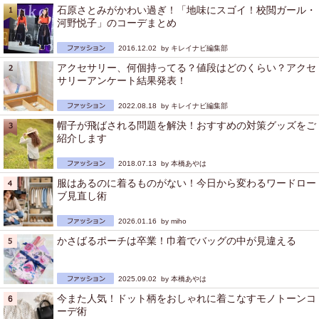
石原さとみがかわい過ぎ！「地味にスゴイ！校閲ガール・
河野悦子」のコーデまとめ
2016.12.02 by
キレイナビ編集部
アクセサリー、何個持ってる？値段はどのくらい？アクセ
サリーアンケート結果発表！
2022.08.18 by
キレイナビ編集部
帽子が飛ばされる問題を解決！おすすめの対策グッズをご
紹介します
2018.07.13 by
本橋あやは
服はあるのに着るものがない！今日から変わるワードロー
ブ見直し術
2026.01.16 by
miho
かさばるポーチは卒業！巾着でバッグの中が見違える
2025.09.02 by
本橋あやは
今また人気！ドット柄をおしゃれに着こなすモノトーンコ
ーデ術