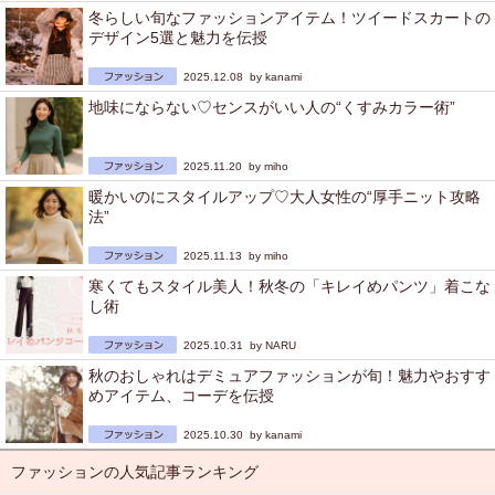
冬らしい旬なファッションアイテム！ツイードスカートの
デザイン5選と魅力を伝授
2025.12.08 by
kanami
地味にならない♡センスがいい人の“くすみカラー術”
2025.11.20 by
miho
暖かいのにスタイルアップ♡大人女性の“厚手ニット攻略
法”
2025.11.13 by
miho
寒くてもスタイル美人！秋冬の「キレイめパンツ」着こな
し術
2025.10.31 by
NARU
秋のおしゃれはデミュアファッションが旬！魅力やおすす
めアイテム、コーデを伝授
2025.10.30 by
kanami
ファッションの人気記事ランキング