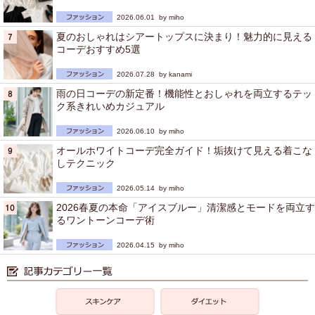
2026.06.01 by
miho
夏のおしゃれはシアートップスに決まり！魅力的に見える
コーデおすすめ5選
2026.07.28 by
kanami
雨の日コーデの新定番！機能性とおしゃれを両立するテッ
ク系きれいめカジュアル
2026.06.10 by
miho
オールホワイトコーデ完全ガイド！垢抜けて見える着こな
しテクニック
2026.05.14 by
miho
2026春夏の本命「アイスブルー」清潔感とモードを両立す
るワントーンコーデ術
2026.04.15 by
miho