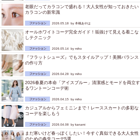
老眼だってカラコンで盛れる！大人女性が知っておきたい
カラコンの新常識
2026.05.18 by
本橋あやは
オールホワイトコーデ完全ガイド！垢抜けて見える着こな
しテクニック
2026.05.14 by
miho
『フラットシューズ』でもスタイルアップ！美脚バランス
の作り方
2026.04.28 by
miho
2026春夏の本命「アイスブルー」清潔感とモードを両立す
るワントーンコーデ術
2026.04.15 by
miho
カジュアルからフェミニンまで！レーススカートの多彩な
コーデを楽しもう
2026.04.08 by
kanami
まだ寒いけど春っぽくしたい！今すぐ真似できる大人女性
のための春先コーデ5選