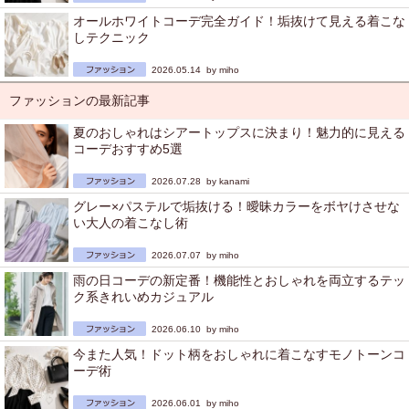
オールホワイトコーデ完全ガイド！垢抜けて見える着こな
しテクニック
2026.05.14 by
miho
ファッションの最新記事
夏のおしゃれはシアートップスに決まり！魅力的に見える
コーデおすすめ5選
2026.07.28 by
kanami
グレー×パステルで垢抜ける！曖昧カラーをボヤけさせな
い大人の着こなし術
2026.07.07 by
miho
雨の日コーデの新定番！機能性とおしゃれを両立するテッ
ク系きれいめカジュアル
2026.06.10 by
miho
今また人気！ドット柄をおしゃれに着こなすモノトーンコ
ーデ術
2026.06.01 by
miho