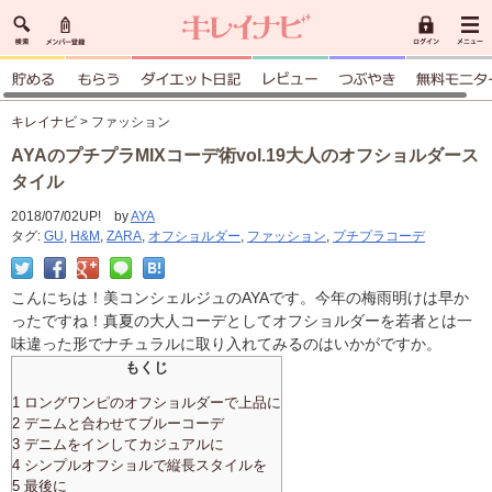
キレイナビ
> ファッション
AYAのプチプラMIXコーデ術vol.19大人のオフショルダース
タイル
2018/07/02UP! by
AYA
タグ:
GU
,
H&M
,
ZARA
,
オフショルダー
,
ファッション
,
プチプラコーデ
こんにちは！美コンシェルジュのAYAです。今年の梅雨明けは早か
ったですね！真夏の大人コーデとしてオフショルダーを若者とは一
味違った形でナチュラルに取り入れてみるのはいかがですか。
もくじ
1 ロングワンピのオフショルダーで上品に
2 デニムと合わせてブルーコーデ
3 デニムをインしてカジュアルに
4 シンプルオフショルで縦長スタイルを
5 最後に