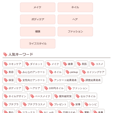
スキンケア
ダイエット
メイク
健康
美肌
コスメ
美容
みんなのアンケート
ネイル
pickup
エイジングケア
保湿
女性向けアンケート
アンケート結果発表
調査結果発表
ボディケア
ヘアケア
100均ネイル
ファッション
ネイルデザイン
ベースメイク
紫外線対策
セルフネイル
プチプラ
プチプラコスメ
プレゼント
栄養
レシピ
美白
リラックス
おしゃれ
日焼け止め
運動
食事