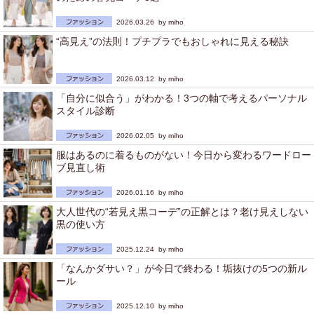
2026.03.26 by
miho
“高見え”の法則！プチプラでもおしゃれに見える秘訣
2026.03.12 by
miho
「自分に似合う」がわかる！3つの軸で考えるパーソナル
スタイル診断
2026.02.05 by
miho
服はあるのに着るものがない！今日から変わるワードロー
ブ見直し術
2026.01.16 by
miho
大人世代の“若見え黒コーデ”の正解とは？老け見えしない
黒の使い方
2025.12.24 by
miho
「なんかダサい？」が今日で終わる！垢抜けの5つの新ル
ール
2025.12.10 by
miho