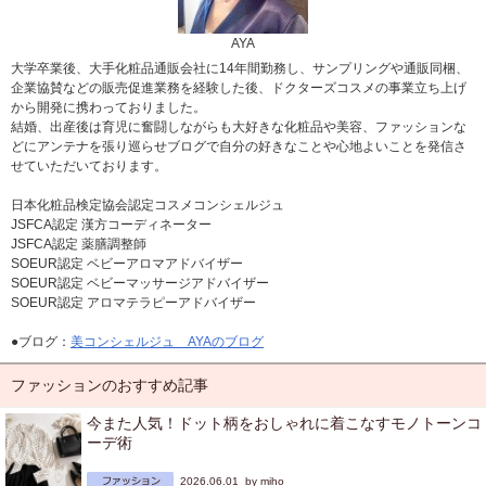
AYA
大学卒業後、大手化粧品通販会社に14年間勤務し、サンプリングや通販同梱、
企業協賛などの販売促進業務を経験した後、ドクターズコスメの事業立ち上げ
から開発に携わっておりました。
結婚、出産後は育児に奮闘しながらも大好きな化粧品や美容、ファッションな
どにアンテナを張り巡らせブログで自分の好きなことや心地よいことを発信さ
せていただいております。
日本化粧品検定協会認定コスメコンシェルジュ
JSFCA認定 漢方コーディネーター
JSFCA認定 薬膳調整師
SOEUR認定 ベビーアロマアドバイザー
SOEUR認定 ベビーマッサージアドバイザー
SOEUR認定 アロマテラピーアドバイザー
●ブログ：
美コンシェルジュ AYAのブログ
ファッションのおすすめ記事
今また人気！ドット柄をおしゃれに着こなすモノトーンコ
ーデ術
2026.06.01 by
miho