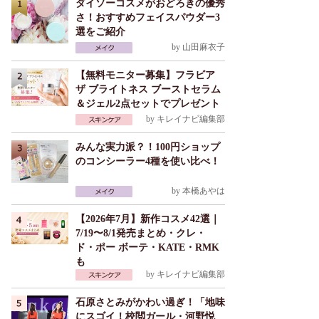
ダイソーコスメがおどろきの優秀
さ！おすすめフェイスパウダー3
選をご紹介
by
山田麻衣子
【無料モニター募集】フラビア
ザ ブライトネス ブーストセラム
＆ジェル2点セットでプレゼント
by
キレイナビ編集部
みんな実力派？！100円ショップ
のコンシーラー4種を使い比べ！
by
本橋あやは
【2026年7月】新作コスメ42選｜
7/19〜8/1発売まとめ・クレ・
ド・ポー ボーテ・KATE・RMK
も
by
キレイナビ編集部
石原さとみがかわい過ぎ！「地味
にスゴイ！校閲ガール・河野悦