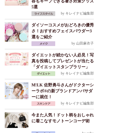
容もキープできる暑さ対策グッズ
5選
by
キレイナビ編集部
ダイソーコスメがおどろきの優秀
さ！おすすめフェイスパウダー3
選をご紹介
by
山田麻衣子
ダイエットが続かない人必見！写
真を投稿してプレゼントが当たる
「ダイエットスタンプラリー」
by
キレイナビ編集部
M!LK 佐野勇斗さんがドクターシ
ーラボ®の新ブランドアンバサダ
ーに就任！
by
キレイナビ編集部
今また人気！ドット柄をおしゃれ
に着こなすモノトーンコーデ術