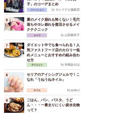
子」のコーデまとめ
by
キレイナビ編集部
夏のメイク崩れも怖くない！毛穴
落ちやヨレ崩れを復活させるメイ
クテクニック
by
山田麻衣子
ダイエット中でも食べられる！人
気ファストフード店のカロリー低
めメニューとおすすめの組み合わ
せ方
by
本橋あやは
セリアのアイシングジェルで！こ
なれ「うねうねネイル」
by
ayako.r
ごはん、パン、パスタ、うど
ん・・・一番太りにくい炭水化物
って？