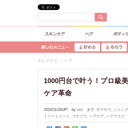
キレイナビ
> ヘア
1000円台で叶う！プロ
ケア革命
2024/11/26UP! by
umi
タグ:
サラサラ
,
シャン
トリートメント
,
プチプラ
,
ヘアケア
,
ヘアマスク