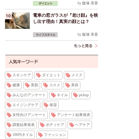
by
飯塚 美香
電車の窓ガラスが『老け顔』を映
し出す理由！真実の顔とは？
by
飯塚 美香
スキンケア
ダイエット
メイク
健康
美肌
コスメ
美容
みんなのアンケート
ネイル
pickup
エイジングケア
保湿
女性向けアンケート
アンケート結果発表
調査結果発表
ボディケア
ヘアケア
100均ネイル
ファッション