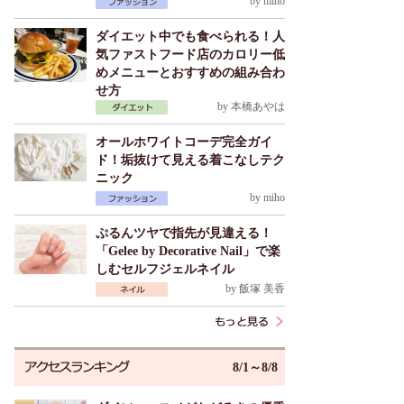
by
miho
ダイエット中でも食べられる！人
気ファストフード店のカロリー低
めメニューとおすすめの組み合わ
せ方
by
本橋あやは
オールホワイトコーデ完全ガイ
ド！垢抜けて見える着こなしテク
ニック
by
miho
ぷるんツヤで指先が見違える！
「Gelee by Decorative Nail」で楽
しむセルフジェルネイル
by
飯塚 美香
8/1～8/8