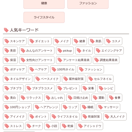
スキンケア
ダイエット
メイク
健康
美肌
コスメ
美容
みんなのアンケート
pickup
ネイル
エイジングケア
保湿
女性向けアンケート
アンケート結果発表
調査結果発表
ボディケア
ヘアケア
100均ネイル
ファッション
ネイルデザイン
ベースメイク
紫外線対策
セルフネイル
プチプラ
プチプラコスメ
プレゼント
栄養
レシピ
美白
リラックス
おしゃれ
日焼け止め
運動
食事
100円ショップ
ヘアアレンジ
リップ
睡眠
マッサージ
アイメイク
ポイント
ライフスタイル
乾燥対策
大人メイク
ストレス
チーク
小顔
乾燥
アイシャドウ