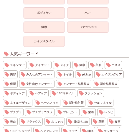
スキンケア
ダイエット
メイク
健康
美肌
コスメ
美容
みんなのアンケート
ネイル
pickup
エイジングケア
保湿
女性向けアンケート
アンケート結果発表
調査結果発表
ボディケア
ヘアケア
100均ネイル
ファッション
ネイルデザイン
ベースメイク
紫外線対策
セルフネイル
プチプラ
プチプラコスメ
プレゼント
栄養
レシピ
美白
リラックス
おしゃれ
日焼け止め
運動
食事
100円ショップ
ヘアアレンジ
リップ
睡眠
マッサージ