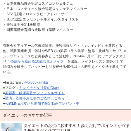
・日本化粧品協会認定コスメコンシェルジュ
・日本コスメティック協会認定スキンケアマイスター
・AEAJ認定アロマテラピーアドバイザー
・JEOS認定エッセンシャルオイルスタイリスト
・美容薬学検定1級取得
・国際薬膳食育師３級取得（薬膳マイスター）
有限会社アイアール代表取締役。美容情報サイト「キレイナビ」を運営する
他、通販番組出演、雑誌やWEBでの美容コラム執筆・監修、化粧品・サプリメ
ントプロデュースなど美容家として活動中。2024年1月26日にワニブックスよ
り
「45歳から始める10歳若見えメイク」
を出版。メイクレッスン講師として、
肌悩みを解決してハッピーを引き寄せる40代以上の若見えメイク法を教えてて
いる。
●Instagram：
@biyoukamika
●ブログ：
キレイナビ女社長のDiary
●
美容家・飯塚美香オフィシャルサイト
●
講演・監修等お仕事のご依頼はこちら
●
公式LINEお友だち追加で限定動画プレゼント中
ダイエットのおすすめ記事
ダイエットのお供におすすめ！歩くだけでポイントが貯ま
る歩数系ポイ活アプリ3選