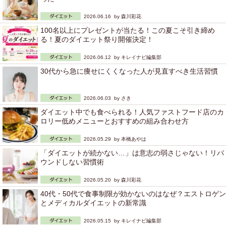
2026.06.16 by
森川彩花
100名以上にプレゼントが当たる！この夏こそ引き締め
る！夏のダイエット祭り開催決定！
2026.06.12 by
キレイナビ編集部
30代から急に痩せにくくなった人が見直すべき生活習慣
2026.06.03 by
さき
ダイエット中でも食べられる！人気ファストフード店のカ
ロリー低めメニューとおすすめの組み合わせ方
2026.05.29 by
本橋あやは
「ダイエットが続かない…」は意志の弱さじゃない！リバ
ウンドしない習慣術
2026.05.20 by
森川彩花
40代・50代で食事制限が効かないのはなぜ？エストロゲン
とメディカルダイエットの新常識
2026.05.15 by
キレイナビ編集部