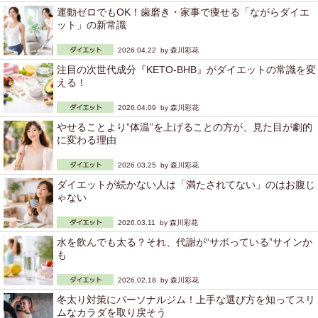
運動ゼロでもOK！歯磨き・家事で痩せる「ながらダイエ
ット」の新常識
2026.04.22 by
森川彩花
注目の次世代成分『KETO-BHB』がダイエットの常識を変
える！
2026.04.09 by
森川彩花
やせることより”体温”を上げることの方が、見た目が劇的
に変わる理由
2026.03.25 by
森川彩花
ダイエットが続かない人は「満たされてない」のはお腹じ
ゃない
2026.03.11 by
森川彩花
水を飲んでも太る？それ、代謝が“サボっている”サインか
も
2026.02.18 by
森川彩花
冬太り対策にパーソナルジム！上手な選び方を知ってスリ
ムなカラダを取り戻そう