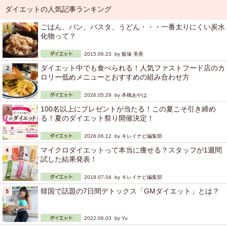
ダイエットの人気記事ランキング
ごはん、パン、パスタ、うどん・・・一番太りにくい炭水
化物って？
2015.06.23 by
飯塚 美香
ダイエット中でも食べられる！人気ファストフード店のカ
ロリー低めメニューとおすすめの組み合わせ方
2026.05.29 by
本橋あやは
100名以上にプレゼントが当たる！この夏こそ引き締め
る！夏のダイエット祭り開催決定！
2026.06.12 by
キレイナビ編集部
マイクロダイエットって本当に痩せる？スタッフが1週間
試した結果発表！
2018.07.04 by
キレイナビ編集部
韓国で話題の7日間デトックス「GMダイエット」とは？
2022.06.03 by
Yu