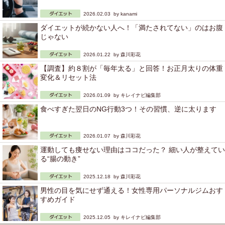
2026.02.03 by
kanami
ダイエットが続かない人へ！「満たされてない」のはお腹
じゃない
2026.01.22 by
森川彩花
【調査】約８割が「毎年太る」と回答！お正月太りの体重
変化＆リセット法
2026.01.09 by
キレイナビ編集部
食べすぎた翌日のNG行動3つ！その習慣、逆に太ります
2026.01.07 by
森川彩花
運動しても痩せない理由はココだった？ 細い人が整えてい
る“腸の動き”
2025.12.18 by
森川彩花
男性の目を気にせず通える！女性専用パーソナルジムおす
すめガイド
2025.12.05 by
キレイナビ編集部