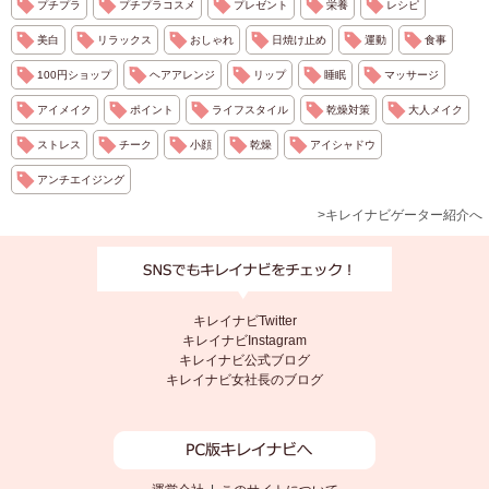
プチプラ
プチプラコスメ
プレゼント
栄養
レシピ
美白
リラックス
おしゃれ
日焼け止め
運動
食事
100円ショップ
ヘアアレンジ
リップ
睡眠
マッサージ
アイメイク
ポイント
ライフスタイル
乾燥対策
大人メイク
ストレス
チーク
小顔
乾燥
アイシャドウ
アンチエイジング
>キレイナビゲーター紹介へ
キレイナビTwitter
キレイナビInstagram
キレイナビ公式ブログ
キレイナビ女社長のブログ