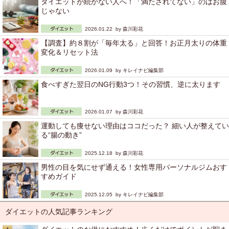
ダイエットが続かない人へ！「満たされてない」のはお腹
じゃない
2026.01.22 by
森川彩花
【調査】約８割が「毎年太る」と回答！お正月太りの体重
変化＆リセット法
2026.01.09 by
キレイナビ編集部
食べすぎた翌日のNG行動3つ！その習慣、逆に太ります
2026.01.07 by
森川彩花
運動しても痩せない理由はココだった？ 細い人が整えてい
る“腸の動き”
2025.12.18 by
森川彩花
男性の目を気にせず通える！女性専用パーソナルジムおす
すめガイド
2025.12.05 by
キレイナビ編集部
ダイエットの人気記事ランキング