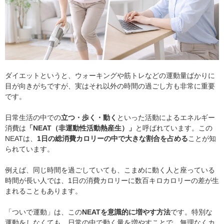
ダイエットというと、ウォーキングや筋トレなどの運動量ばかりに
目が向きがちですが、実はそれ以外の時間の過ごし方も非常に重要
です。
日常生活の中での
立つ・歩く・動く
といった活動によるエネルギー
消費は
「NEAT（非運動性活動熱産生）」
と呼ばれています。この
NEATは、
1日の総消費カロリーの中で大きな割合を占める
ことが知
られています。
例えば、同じ時間を過ごしていても、こまめに動く人と座っている
時間が長い人では、1日の消費カロリーに数百キロカロリーの差が生
まれることもあります。
「ついで運動」は、この
NEATを意識的に増やす方法
です。特別な
運動をしなくても、日常の中で動く量を増やすことで、無理なくカ