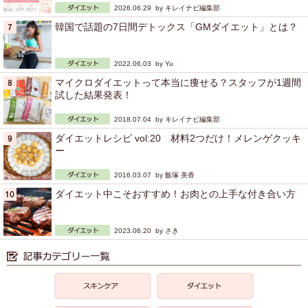
2026.06.29 by
キレイナビ編集部
韓国で話題の7日間デトックス「GMダイエット」とは？
2022.06.03 by
Yu
マイクロダイエットって本当に痩せる？スタッフが1週間
試した結果発表！
2018.07.04 by
キレイナビ編集部
ダイエットレシピ vol:20 材料2つだけ！メレンゲクッキ
ー
2016.03.07 by
飯塚 美香
ダイエット中こそおすすめ！お肉との上手な付き合い方
2023.06.20 by
さき