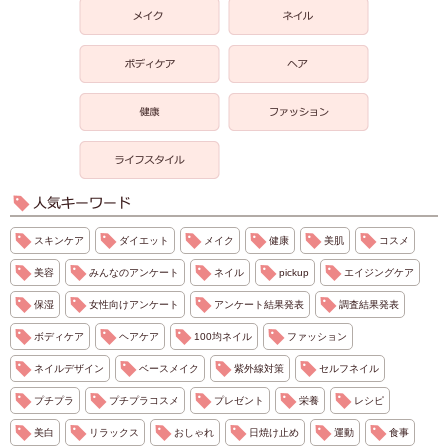
スキンケア
ダイエット
メイク
健康
美肌
コスメ
美容
みんなのアンケート
ネイル
pickup
エイジングケア
保湿
女性向けアンケート
アンケート結果発表
調査結果発表
ボディケア
ヘアケア
100均ネイル
ファッション
ネイルデザイン
ベースメイク
紫外線対策
セルフネイル
プチプラ
プチプラコスメ
プレゼント
栄養
レシピ
美白
リラックス
おしゃれ
日焼け止め
運動
食事