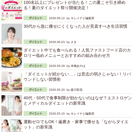
100名以上にプレゼントが当たる！この夏こそ引き締め
る！夏のダイエット祭り開催決定！
2026.06.12 by
キレイナビ編集部
30代から急に痩せにくくなった人が見直すべき生活習慣
2026.06.03 by
さき
ダイエット中でも食べられる！人気ファストフード店のカ
ロリー低めメニューとおすすめの組み合わせ方
2026.05.29 by
本橋あやは
「ダイエットが続かない…」は意志の弱さじゃない！リバ
ウンドしない習慣術
2026.05.20 by
森川彩花
40代・50代で食事制限が効かないのはなぜ？エストロゲン
とメディカルダイエットの新常識
2026.05.15 by
キレイナビ編集部
運動ゼロでもOK！歯磨き・家事で痩せる「ながらダイエ
ット」の新常識