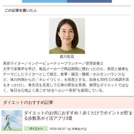
森川彩花
美容ライター／インナービューティープランナー／管理栄養士
大学で栄養学を学び、食品メーカーで商品開発に携わったのち、美容と健康を
テーマにしたライターとして独立。食事・腸活・睡眠・ホルモンバランスな
ど、体の内側からの「キレイづくり」を得意とする。自身も30代での体調不良
をきっかけに、食生活を見直して心身の変化を実感。無理なダイエットではな
く、毎日を心地よく過ごす“ゆるヘルシー美容”を提唱している。
ダイエットのおすすめ記事
ダイエットのお供におすすめ！歩くだけでポイントが貯ま
る歩数系ポイ活アプリ3選
2026.08.07 by
本橋あやは