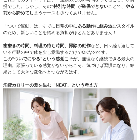
提でした。しかし、その
“特別な時間”が確保できない
ことで、
やる
前から諦めてしまう
ケースも少なくありません。
「ついで運動」は、すでに
日常の中にある動作に組み込むスタイル
のため、新しいことを始める負担がほとんどありません！
歯磨きの時間、料理の待ち時間、掃除の動作
など、日々繰り返して
いる行動の中で体を少し意識するだけでOKなのです。
この
“ついでにやる”という感覚
こそが、無理なく継続できる最大の
理由。頑張っている感覚がないからこそ、気づけば習慣になり、結
果として大きな変化へとつながるはず。
消費カロリーの差を生む「NEAT」という考え方