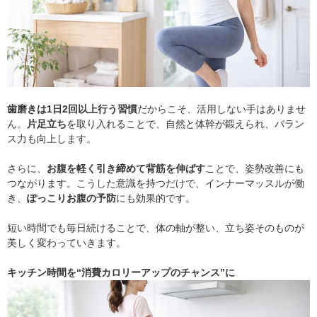
歯磨きは1日2回以上行う習慣
だからこそ、活用しない手はありませ
ん。
片足立ち
を取り入れることで、自然と体幹が鍛えられ、バラン
ス力も向上します。
さらに、
お腹を軽く引き締めて背筋を伸ばす
ことで、姿勢改善にも
つながります。こうした意識を持つだけで、インナーマッスルが働
き、
ぽっこりお腹の予防
にも効果的です。
短い時間でも毎日続けることで、体の軸が整い、立ち姿そのものが
美しく変わっていきます。
キッチン時間を“消費カロリーアップのチャンス”に