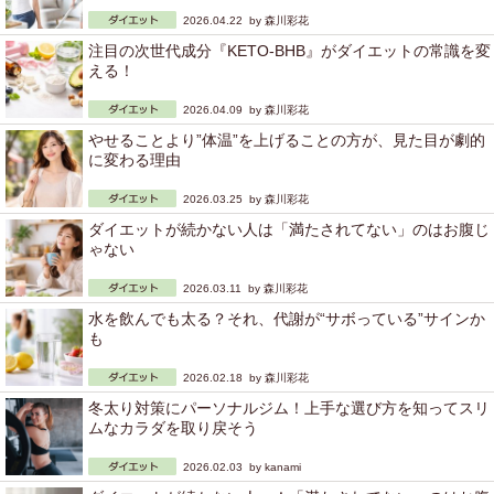
2026.04.22 by
森川彩花
注目の次世代成分『KETO-BHB』がダイエットの常識を変
える！
2026.04.09 by
森川彩花
やせることより”体温”を上げることの方が、見た目が劇的
に変わる理由
2026.03.25 by
森川彩花
ダイエットが続かない人は「満たされてない」のはお腹じ
ゃない
2026.03.11 by
森川彩花
水を飲んでも太る？それ、代謝が“サボっている”サインか
も
2026.02.18 by
森川彩花
冬太り対策にパーソナルジム！上手な選び方を知ってスリ
ムなカラダを取り戻そう
2026.02.03 by
kanami