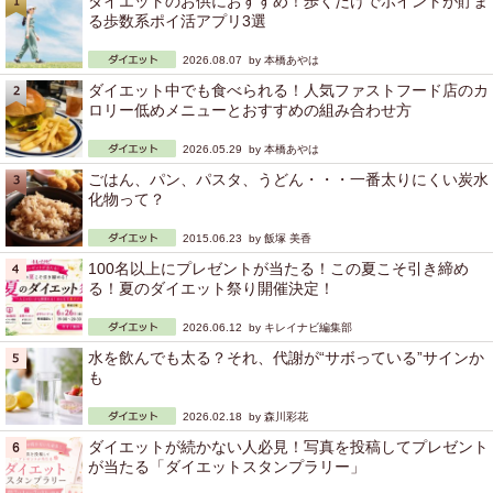
ダイエットのお供におすすめ！歩くだけでポイントが貯ま
る歩数系ポイ活アプリ3選
2026.08.07 by
本橋あやは
ダイエット中でも食べられる！人気ファストフード店のカ
ロリー低めメニューとおすすめの組み合わせ方
2026.05.29 by
本橋あやは
ごはん、パン、パスタ、うどん・・・一番太りにくい炭水
化物って？
2015.06.23 by
飯塚 美香
100名以上にプレゼントが当たる！この夏こそ引き締め
る！夏のダイエット祭り開催決定！
2026.06.12 by
キレイナビ編集部
水を飲んでも太る？それ、代謝が“サボっている”サインか
も
2026.02.18 by
森川彩花
ダイエットが続かない人必見！写真を投稿してプレゼント
が当たる「ダイエットスタンプラリー」