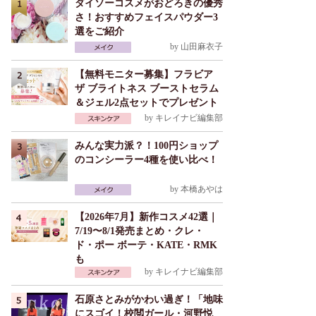
ダイソーコスメがおどろきの優秀
さ！おすすめフェイスパウダー3
選をご紹介
by
山田麻衣子
【無料モニター募集】フラビア
ザ ブライトネス ブーストセラム
＆ジェル2点セットでプレゼント
by
キレイナビ編集部
みんな実力派？！100円ショップ
のコンシーラー4種を使い比べ！
by
本橋あやは
【2026年7月】新作コスメ42選｜
7/19〜8/1発売まとめ・クレ・
ド・ポー ボーテ・KATE・RMK
も
by
キレイナビ編集部
石原さとみがかわい過ぎ！「地味
にスゴイ！校閲ガール・河野悦