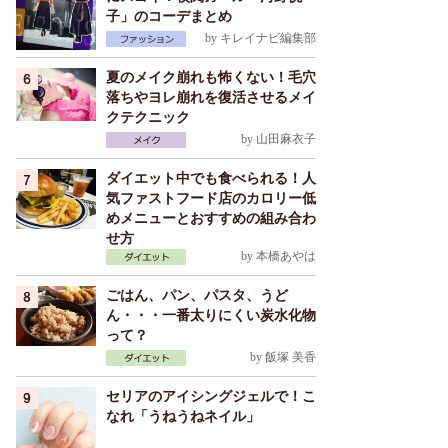
子」のコーデまとめ
by
キレイナビ編集部
夏のメイク崩れも怖くない！毛穴
落ちやヨレ崩れを復活させるメイ
クテクニック
by
山田麻衣子
ダイエット中でも食べられる！人
気ファストフード店のカロリー低
めメニューとおすすめの組み合わ
せ方
by
本橋あやは
ごはん、パン、パスタ、うど
ん・・・一番太りにくい炭水化物
って？
by
飯塚 美香
セリアのアイシングジェルで！こ
なれ「うねうねネイル」