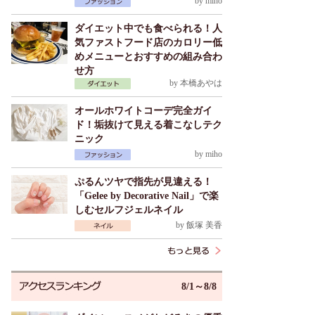
by
miho
ダイエット中でも食べられる！人
気ファストフード店のカロリー低
めメニューとおすすめの組み合わ
せ方
by
本橋あやは
オールホワイトコーデ完全ガイ
ド！垢抜けて見える着こなしテク
ニック
by
miho
ぷるんツヤで指先が見違える！
「Gelee by Decorative Nail」で楽
しむセルフジェルネイル
by
飯塚 美香
8/1～8/8