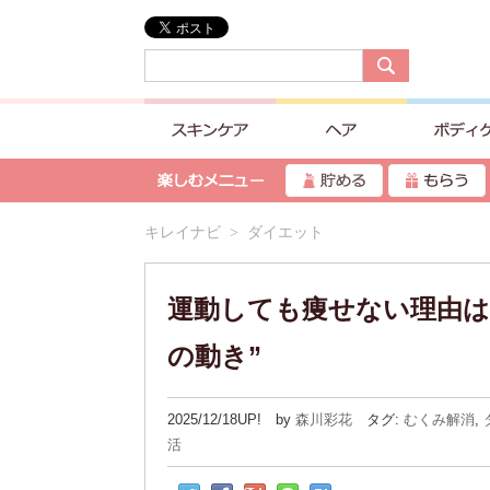
キレイナビ
> ダイエット
運動しても痩せない理由は
の動き”
2025/12/18UP! by
森川彩花
タグ:
むくみ解消
,
活