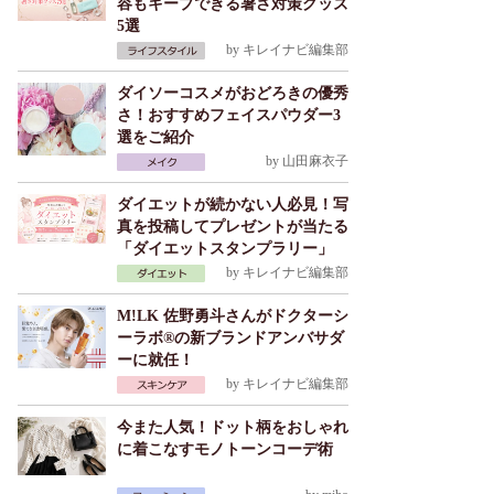
容もキープできる暑さ対策グッズ
5選
by
キレイナビ編集部
ダイソーコスメがおどろきの優秀
さ！おすすめフェイスパウダー3
選をご紹介
by
山田麻衣子
ダイエットが続かない人必見！写
真を投稿してプレゼントが当たる
「ダイエットスタンプラリー」
by
キレイナビ編集部
M!LK 佐野勇斗さんがドクターシ
ーラボ®の新ブランドアンバサダ
ーに就任！
by
キレイナビ編集部
今また人気！ドット柄をおしゃれ
に着こなすモノトーンコーデ術