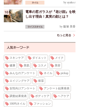
by
ayako.r
電車の窓ガラスが『老け顔』を映
し出す理由！真実の顔とは？
by
飯塚 美香
スキンケア
ダイエット
メイク
健康
美肌
コスメ
美容
みんなのアンケート
ネイル
pickup
エイジングケア
保湿
女性向けアンケート
アンケート結果発表
調査結果発表
ボディケア
ヘアケア
100均ネイル
ファッション